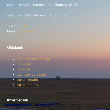
Székhely: 4032 Debrecen, Böszörményi út 175.
Telephely: 4032 Debrecen, Füredi út 94.
Telefon:
+36 70 621 7696
Email:
info@trailer-shop.hu
Oldalaink
utanfuto-alkatresz.hu
gep-szallito.hu
hajoszallito.hu
utanfuto-berles.hu
trailer-rent.hu
trailer-shop.hu
Információk