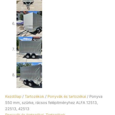
Kezdőlap
/
Tartozékok
/
Ponyvák és tartozékai
/ Ponyva
550 mm, szürke, rácsos felépitményhez ALFA 12513,
22513, 42513