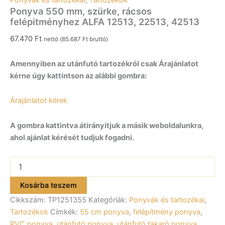
Ponyvák és tartozékai
,
Tartozékok
Ponyva 550 mm, szürke, rácsos
felépitményhez ALFA 12513, 22513, 42513
67.470
Ft
nettó (
85.687
Ft
bruttó)
Amennyiben az utánfutó tartozékról csak Árajánlatot
kérne úgy kattintson az alábbi gombra:
Árajánlatot kérek
A gombra kattintva átirányítjuk a másik weboldalunkra,
ahol ajánlat kérését tudjuk fogadni.
Ponyva
550
mm,
Kosárba teszem
szürke,
Cikkszám:
TP1251355
Kategóriák:
Ponyvák és tartozékai
,
rácsos
felépitményhez
Tartozékok
Címkék:
55 cm ponyva
,
felépítmény ponyva
,
ALFA
PVC ponyva
,
utánfutó ponyva
,
utánfutó takaró ponyva
,