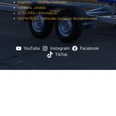
Segítünk! – Vásárlási útmutató
Garancia, Jótállás
SZÁLLÍTÁS – Információk
ÜGYINTÉZÉS – Műszaki vizsga és Kormányhivatal
YouTube
Instagram
Facebook
TikTok