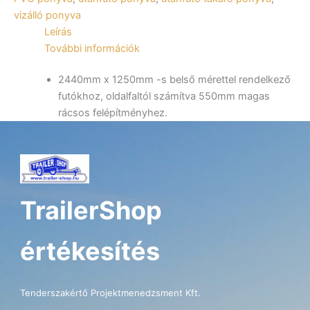
12513,
vizálló ponyva
22513,
Leírás
42513
További információk
mennyiség
2440mm x 1250mm -s belső mérettel rendelkező
futókhoz, oldalfaltól számítva 550mm magas
rácsos felépítményhez.
TrailerShop
értékesítés
Tenderszakértő Projektmenedzsment Kft.