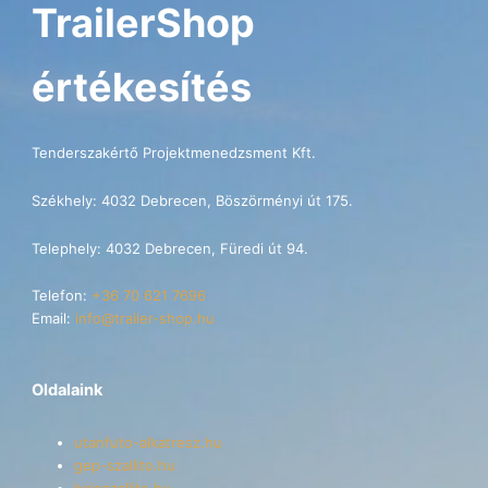
TrailerShop
értékesítés
Tenderszakértő Projektmenedzsment Kft.
Székhely: 4032 Debrecen, Böszörményi út 175.
Telephely: 4032 Debrecen, Füredi út 94.
Telefon:
+36 70 621 7696
Email:
info@trailer-shop.hu
Oldalaink
utanfuto-alkatresz.hu
gep-szallito.hu
hajoszallito.hu