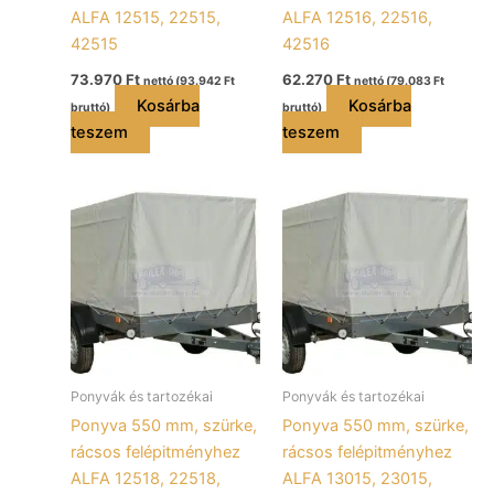
ALFA 12515, 22515,
ALFA 12516, 22516,
42515
42516
73.970
Ft
62.270
Ft
nettó (
93.942
Ft
nettó (
79.083
Ft
Kosárba
Kosárba
bruttó)
bruttó)
teszem
teszem
Ponyvák és tartozékai
Ponyvák és tartozékai
Ponyva 550 mm, szürke,
Ponyva 550 mm, szürke,
rácsos felépitményhez
rácsos felépitményhez
ALFA 12518, 22518,
ALFA 13015, 23015,