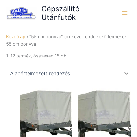
Skip
Gépszállító
to
Utánfutók
content
Kezdőlap
/ “55 cm ponyva” címkével rendelkező termékek
55 cm ponyva
1–12 termék, összesen 15 db