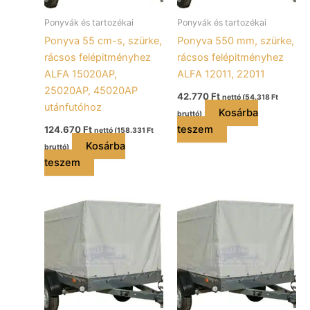
Ponyvák és tartozékai
Ponyvák és tartozékai
Ponyva 55 cm-s, szürke,
Ponyva 550 mm, szürke,
rácsos felépitményhez
rácsos felépitményhez
ALFA 15020AP,
ALFA 12011, 22011
25020AP, 45020AP
42.770
Ft
nettó (
54.318
Ft
utánfutóhoz
Kosárba
bruttó)
teszem
124.670
Ft
nettó (
158.331
Ft
Kosárba
bruttó)
teszem