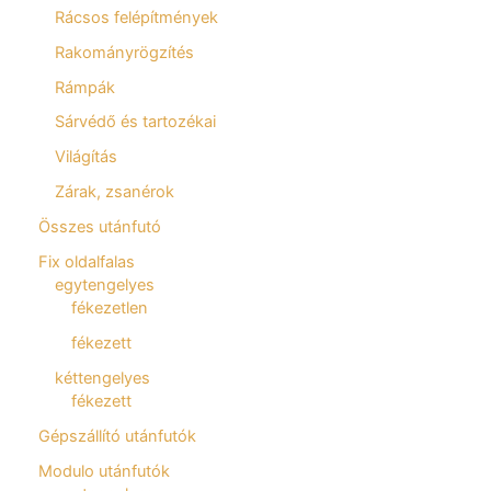
Rácsos felépítmények
Rakományrögzítés
Rámpák
Sárvédő és tartozékai
Világítás
Zárak, zsanérok
Összes utánfutó
Fix oldalfalas
egytengelyes
fékezetlen
fékezett
kéttengelyes
fékezett
Gépszállító utánfutók
Modulo utánfutók