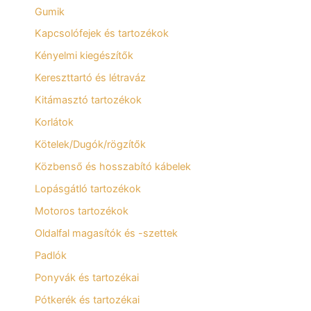
Gumik
Kapcsolófejek és tartozékok
Kényelmi kiegészítők
Kereszttartó és létraváz
Kitámasztó tartozékok
Korlátok
Kötelek/Dugók/rögzítők
Közbenső és hosszabító kábelek
Lopásgátló tartozékok
Motoros tartozékok
Oldalfal magasítók és -szettek
Padlók
Ponyvák és tartozékai
Pótkerék és tartozékai