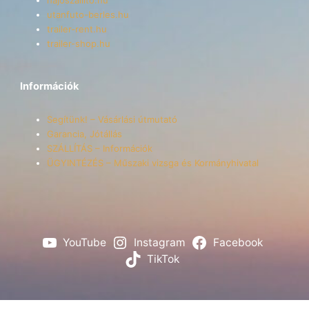
utanfuto-berles.hu
trailer-rent.hu
trailer-shop.hu
Információk
Segítünk! – Vásárlási útmutató
Garancia, Jótállás
SZÁLLÍTÁS – Információk
ÜGYINTÉZÉS – Műszaki vizsga és Kormányhivatal
YouTube
Instagram
Facebook
TikTok