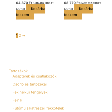
64.870
Ft
68.770
Ft
nettó (
82.385
Ft
nettó (
87.338
Ft
Kosárba
Kosárba
bruttó)
bruttó)
teszem
teszem
1
2
→
Tartozékok
Adapterek és csatlakozók
Csörlő és tartozékai
Fék nélküli tengelyek
Felnik
Futómű alkatrészei, fékkötelek