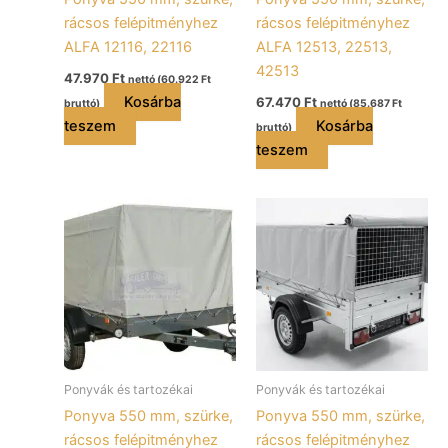
rácsos felépitményhez
rácsos felépitményhez
ALFA 12116, 22116
ALFA 12513, 22513,
42513
47.970
Ft
nettó (
60.922
Ft
Kosárba
67.470
Ft
bruttó)
nettó (
85.687
Ft
teszem
Kosárba
bruttó)
teszem
Ponyvák és tartozékai
Ponyvák és tartozékai
Ponyva 550 mm, szürke,
Ponyva 550 mm, szürke,
rácsos felépitményhez
rácsos felépitményhez