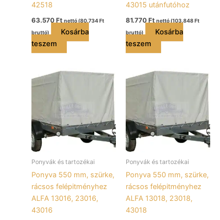
42518
43015 utánfutóhoz
63.570
Ft
81.770
Ft
nettó (
80.734
Ft
nettó (
103.848
Ft
Kosárba
Kosárba
bruttó)
bruttó)
teszem
teszem
Ponyvák és tartozékai
Ponyvák és tartozékai
Ponyva 550 mm, szürke,
Ponyva 550 mm, szürke,
rácsos felépitményhez
rácsos felépitményhez
ALFA 13016, 23016,
ALFA 13018, 23018,
43016
43018