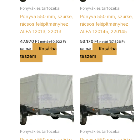
Ponyvák és tartozékai
Ponyvák és tartozékai
Ponyva 550 mm, szürke,
Ponyva 550 mm, szürke,
rácsos felépitményhez
rácsos felépitményhez
ALFA 12013, 22013
ALFA 120145, 220145
47.970
Ft
53.170
Ft
nettó (
60.922
Ft
nettó (
67.526
Ft
Kosárba
Kosárba
bruttó)
bruttó)
teszem
teszem
Ponyvák és tartozékai
Ponyvák és tartozékai
Ponyva 550 mm, szürke,
Ponyva 550 mm, szürke,