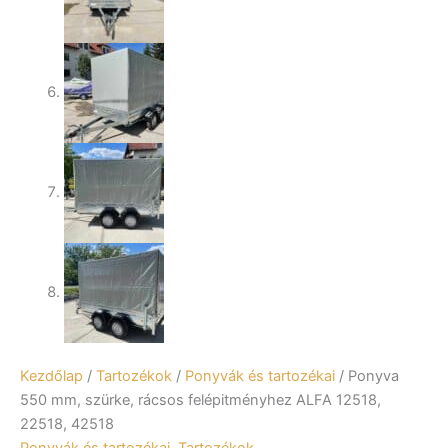
Kezdőlap
/
Tartozékok
/
Ponyvák és tartozékai
/ Ponyva
550 mm, szürke, rácsos felépitményhez ALFA 12518,
22518, 42518