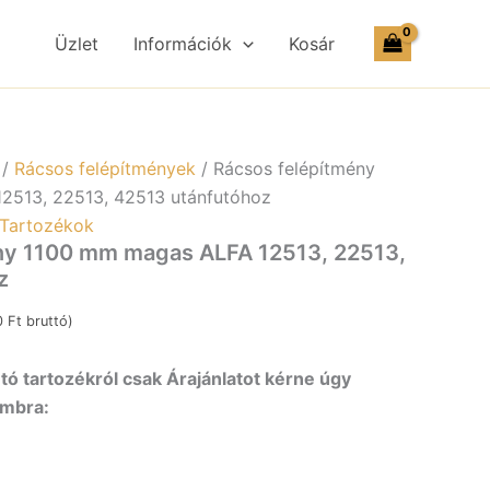
mm
magas
Üzlet
Információk
Kosár
ALFA
12513,
22513,
42513
utánfutóhoz
mennyiség
/
Rácsos felépítmények
/ Rácsos felépítmény
2513, 22513, 42513 utánfutóhoz
Tartozékok
ny 1100 mm magas ALFA 12513, 22513,
z
0
Ft
bruttó)
ó tartozékról csak Árajánlatot kérne úgy
ombra: