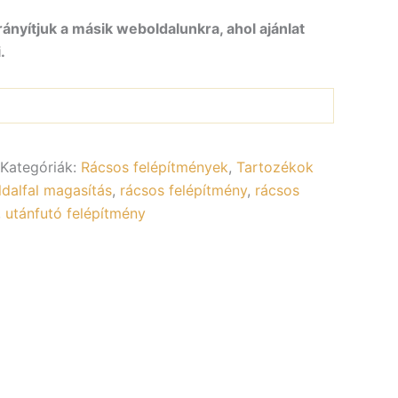
rányítjuk a másik weboldalunkra, ahol ajánlat
.
Kategóriák:
Rácsos felépítmények
,
Tartozékok
ldalfal magasítás
,
rácsos felépítmény
,
rácsos
,
utánfutó felépítmény