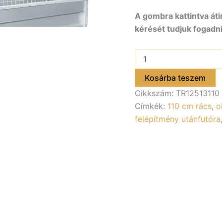
A gombra kattintva áti
kérését tudjuk fogadni
Rácsos
felépítmény
1100
Kosárba teszem
mm
Cikkszám:
TR12513110
magas
ALFA
Címkék:
110 cm rács
,
o
12513,
felépítmény utánfutóra
22513,
42513
utánfutóhoz
mennyiség