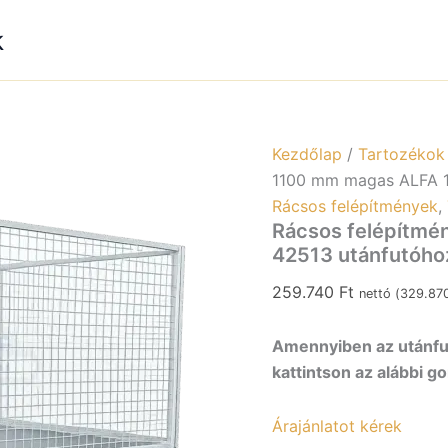
k
Kezdőlap
/
Tartozékok
1100 mm magas ALFA 1
Rácsos felépítmények
,
Rácsos felépítmé
42513 utánfutóho
259.740
Ft
nettó (
329.87
Amennyiben az utánfut
kattintson az alábbi g
Árajánlatot kérek