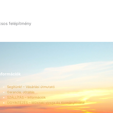
csos felépítmény
nformációk
Segítünk! – Vásárlási útmutató
Garancia, Jótállás
SZÁLLÍTÁS – Információk
ÜGYINTÉZÉS – Műszaki vizsga és Kormányhivatal