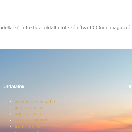
delkező futókhoz, oldalfaltól számítva 1000mm magas rá
Oldalaink
I
utanfuto-alkatresz.hu
gep-szallito.hu
hajoszallito.hu
utanfuto-berles.hu
trailer-rent.hu