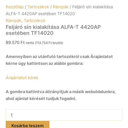
Kezdőlap
/
Tartozékok
/
Rámpák
/ Feljáró sín kialakítása
ALFA-T 4420AP esetében TF14020
Rámpák
,
Tartozékok
Feljáró sín kialakítása ALFA-T 4420AP
esetében TF14020
89.570
Ft
nettó (
113.754
Ft
bruttó)
Amennyiben az utánfutó tartozékról csak Árajánlatot
kérne úgy kattintson az alábbi gombra:
Árajánlatot kérek
A gombra kattintva átirányítjuk a másik weboldalunkra,
ahol ajánlat kérését tudjuk fogadni.
Feljáró
sín
kialakítása
Kosárba teszem