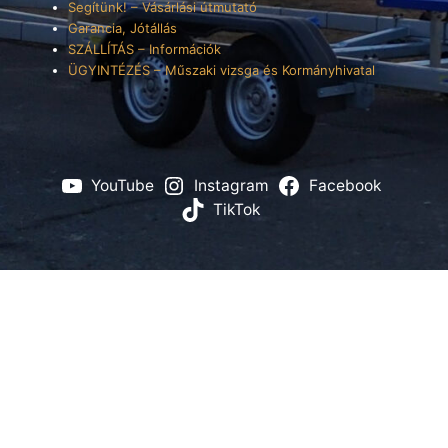
Segítünk! – Vásárlási útmutató
Garancia, Jótállás
SZÁLLÍTÁS – Információk
ÜGYINTÉZÉS – Műszaki vizsga és Kormányhivatal
YouTube
Instagram
Facebook
TikTok