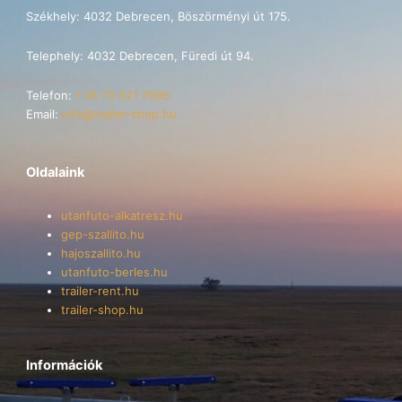
Székhely: 4032 Debrecen, Böszörményi út 175.
Telephely: 4032 Debrecen, Füredi út 94.
Telefon:
+36 70 621 7696
Email:
info@trailer-shop.hu
Oldalaink
utanfuto-alkatresz.hu
gep-szallito.hu
hajoszallito.hu
utanfuto-berles.hu
trailer-rent.hu
trailer-shop.hu
Információk