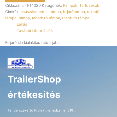
ALFA-
Cikkszám:
TF14020
Kategóriák:
Rámpák
,
Tartozékok
T
4420AP
Címkék:
csúszásmentes rámpa
,
feljárórámpa
,
rakodó
esetében
rámpa
,
rámpa
,
teherbíró rámpa
,
utánfutó rámpa
TF14020
Leírás
mennyiség
További információk
Feljáró sín kialakítás futó aljába
TrailerShop
értékesítés
Tenderszakértő Projektmenedzsment Kft.