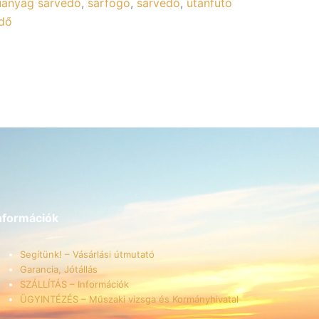
anyag sárvédő
,
sárfogó
,
sárvédő
,
utánfutó
édő
nformációk
Segítünk! – Vásárlási útmutató
Garancia, Jótállás
SZÁLLÍTÁS – Információk
ÜGYINTÉZÉS – Műszaki vizsga és Kormányhivatal