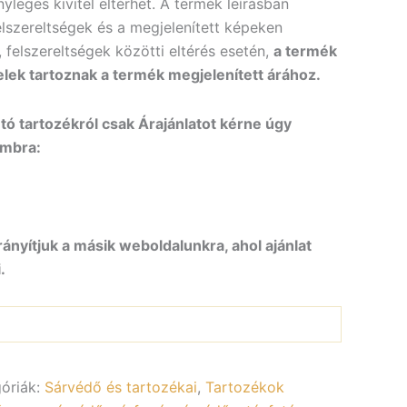
yleges kivitel eltérhet. A termék leírásban
elszereltségek és a megjelenített képeken
, felszereltségek közötti eltérés esetén,
a termék
elek tartoznak a termék megjelenített árához.
ó tartozékról csak Árajánlatot kérne úgy
ombra:
rányítjuk a másik weboldalunkra, ahol ajánlat
.
óriák:
Sárvédő és tartozékai
,
Tartozékok