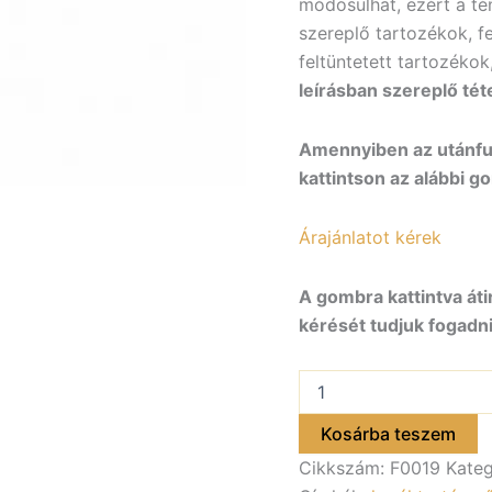
módosulhat, ezért a tén
szereplő tartozékok, f
feltüntetett tartozékok
leírásban szereplő tét
Amennyiben az utánfut
kattintson az alábbi g
Árajánlatot kérek
A gombra kattintva áti
kérését tudjuk fogadni
Sárvédő
műanyag,
fekete
Kosárba teszem
színű,
Cikkszám:
F0019
Kateg
14″,
220mm