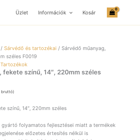
Üzlet
Információk
Kosár
ség
/
Sárvédő és tartozékai
/ Sárvédő műanyag,
mm széles F0019
,
Tartozékok
 fekete színű, 14″, 220mm széles
bruttó)
te színű, 14″, 220mm széles
a gyártó folyamatos fejlesztései miatt a termékek
jelenése előzetes értesítés nélkül is