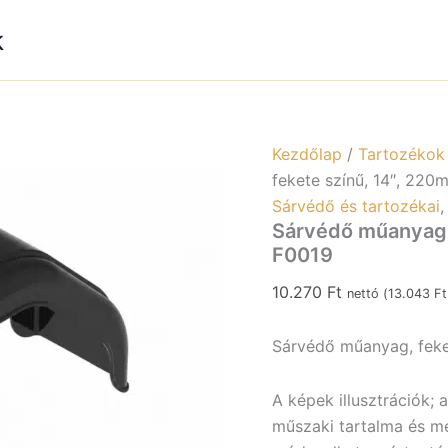
színű,
14″,
k
220mm
széles
F0019
mennyi
Kezdőlap
/
Tartozékok
fekete színű, 14″, 220
Sárvédő és tartozékai
Sárvédő műanyag,
F0019
10.270
Ft
nettó (
13.043
Ft
Sárvédő műanyag, feke
A képek illusztrációk; 
műszaki tartalma és meg