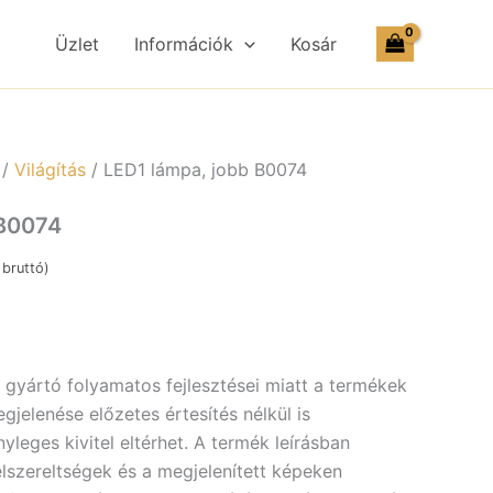
Üzlet
Információk
Kosár
/
Világítás
/ LED1 lámpa, jobb B0074
 B0074
bruttó)
a gyártó folyamatos fejlesztései miatt a termékek
jelenése előzetes értesítés nélkül is
yleges kivitel eltérhet. A termék leírásban
elszereltségek és a megjelenített képeken