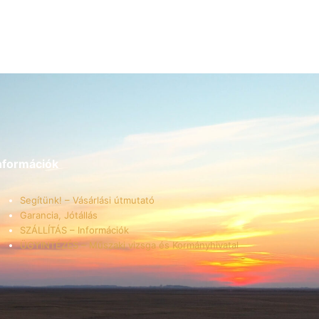
nformációk
Segítünk! – Vásárlási útmutató
Garancia, Jótállás
SZÁLLÍTÁS – Információk
ÜGYINTÉZÉS – Műszaki vizsga és Kormányhivatal