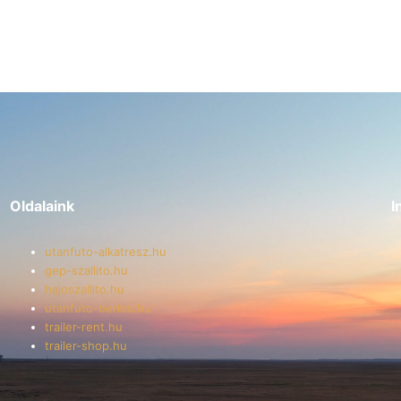
Oldalaink
I
utanfuto-alkatresz.hu
gep-szallito.hu
hajoszallito.hu
utanfuto-berles.hu
trailer-rent.hu
trailer-shop.hu