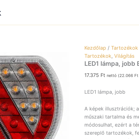
B0074
k
mennyiség
Kezdőlap
/
Tartozékok
Tartozékok
,
Világítás
LED1 lámpa, jobb
17.375
Ft
nettó (
22.066
Ft
LED1 lámpa, jobb
A képek illusztrációk; 
műszaki tartalma és meg
módosulhat, ezért a tén
szereplő tartozékok, f