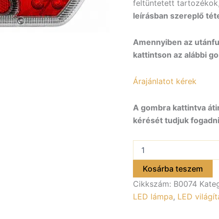
feltüntetett tartozékok
leírásban szereplő tét
Amennyiben az utánfut
kattintson az alábbi g
Árajánlatot kérek
A gombra kattintva áti
kérését tudjuk fogadni
LED1
lámpa,
jobb
Kosárba teszem
B0074
Cikkszám:
B0074
Kate
mennyiség
LED lámpa
,
LED világít