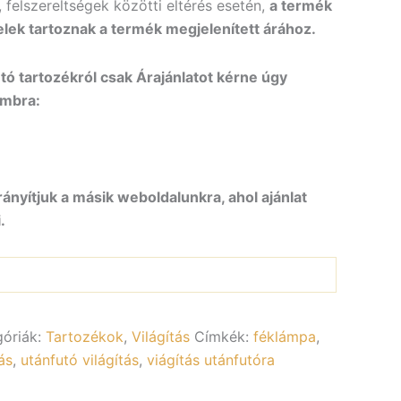
, felszereltségek közötti eltérés esetén,
a termék
elek tartoznak a termék megjelenített árához.
ó tartozékról csak Árajánlatot kérne úgy
ombra:
rányítjuk a másik weboldalunkra, ahol ajánlat
.
góriák:
Tartozékok
,
Világítás
Címkék:
féklámpa
,
ás
,
utánfutó világítás
,
viágítás utánfutóra