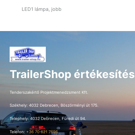
LED1 lámpa, jobb
TrailerShop értékesítés
Tenderszakértő Projektmenedzsment Kft.
Székhely: 4032 Debrecen, Böszörményi út 175.
Telephely: 4032 Debrecen, Füredi út 94.
Telefon:
+36 70 621 7696