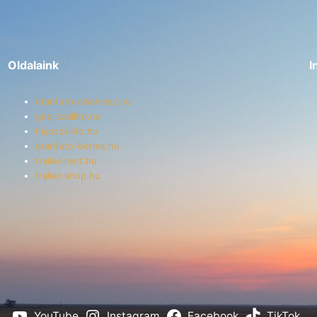
Oldalaink
I
utanfuto-alkatresz.hu
gep-szallito.hu
hajoszallito.hu
utanfuto-berles.hu
trailer-rent.hu
trailer-shop.hu
YouTube
Instagram
Facebook
TikTok