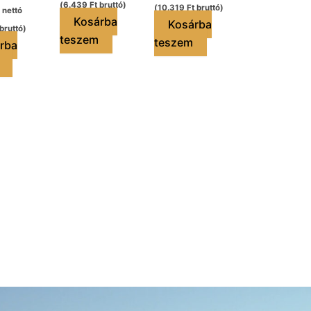
(
6.439
Ft
bruttó)
(
10.319
Ft
bruttó)
nettó
Kosárba
Kosárba
bruttó)
teszem
teszem
rba