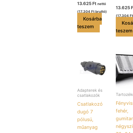
13.625
Ft
nettó
13.625
F
(
17.304
Ft
bruttó)
(
17.304
Ft
Kosárba
Kosá
teszem
teszem
Adapterek és
Tartozék
csatlakozók
Fényvis
Csatlakozó
fehér,
dugó 7
gumitar
pólusú,
négyszö
műanyag