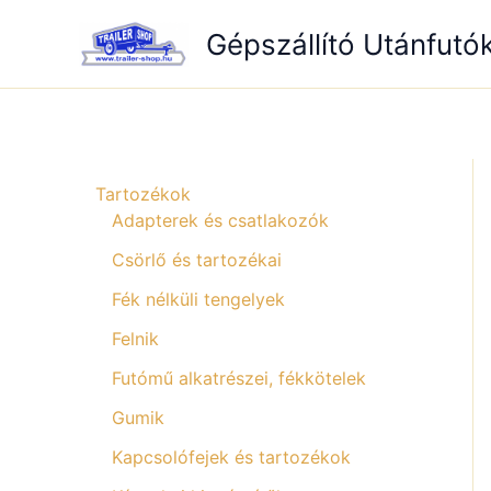
Skip
Gépszállító Utánfutó
to
content
Tartozékok
Adapterek és csatlakozók
Csörlő és tartozékai
Fék nélküli tengelyek
Felnik
Futómű alkatrészei, fékkötelek
Gumik
Kapcsolófejek és tartozékok