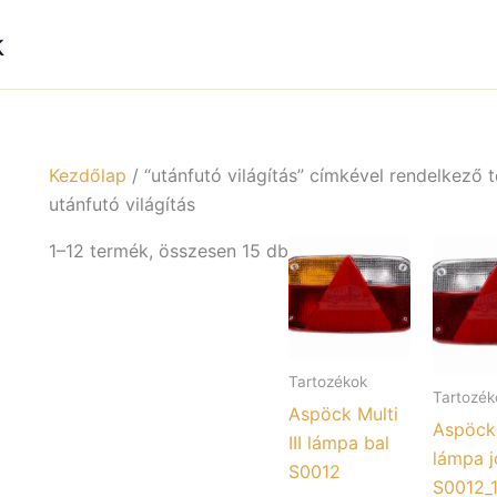
k
Kezdőlap
/ “utánfutó világítás” címkével rendelkező
utánfutó világítás
1–12 termék, összesen 15 db
Tartozékok
Tartozék
Aspöck Multi
Aspöck M
III lámpa bal
lámpa 
S0012
S0012_