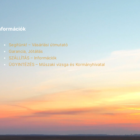
nformációk
Segítünk! – Vásárlási útmutató
Garancia, Jótállás
SZÁLLÍTÁS – Információk
ÜGYINTÉZÉS – Műszaki vizsga és Kormányhivatal