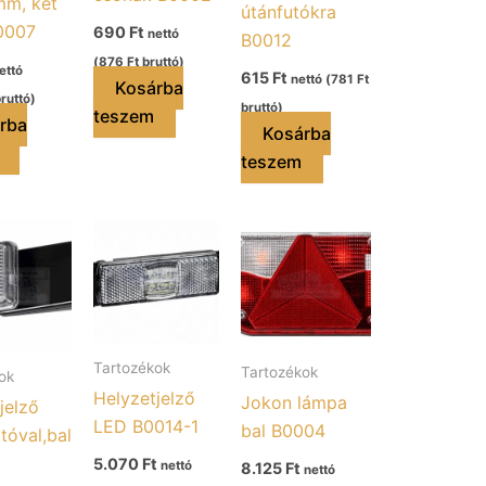
m, két
útánfutókra
0007
690
Ft
nettó
B0012
(
876
Ft
bruttó)
ettó
615
Ft
nettó (
781
Ft
Kosárba
ruttó)
bruttó)
teszem
rba
Kosárba
teszem
Tartozékok
Tartozékok
ok
Helyzetjelző
Jokon lámpa
jelző
LED B0014-1
bal B0004
tóval,bal
5.070
Ft
nettó
8.125
Ft
nettó