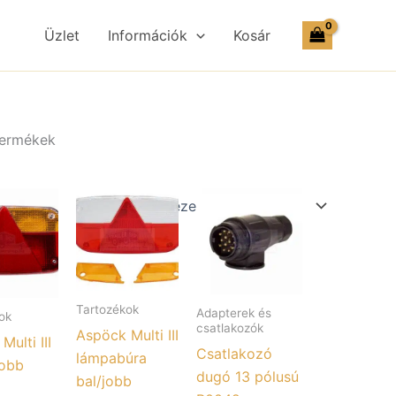
Üzlet
Információk
Kosár
 termékek
Tartozékok
Adapterek és
ok
csatlakozók
Aspöck Multi III
ulti III
Csatlakozó
lámpabúra
jobb
dugó 13 pólusú
bal/jobb
1