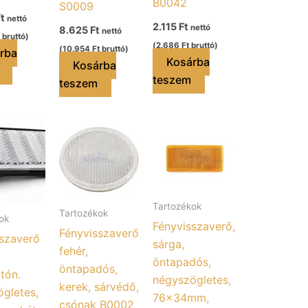
B0042
S0009
t
nettó
2.115
Ft
nettó
8.625
Ft
nettó
bruttó)
(
2.686
Ft
bruttó)
(
10.954
Ft
bruttó)
rba
Kosárba
Kosárba
teszem
teszem
Tartozékok
Tartozékok
ok
Fényvisszaverő,
Fényvisszaverő
szaverő
sárga,
fehér,
öntapadós,
öntapadós,
tón.
négyszögletes,
kerek, sárvédő,
gletes,
76×34mm,
csónak B0002