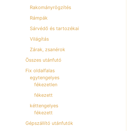
Rakományrögzítés
Rámpák
Sárvédő és tartozékai
Világítás
Zárak, zsanérok
Összes utánfutó
Fix oldalfalas
egytengelyes
fékezetlen
fékezett
kéttengelyes
fékezett
Gépszállító utánfutók