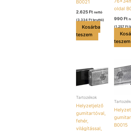
76x34m
B0021
oldal B
2.625
Ft
nettó
990
Ft
n
(
3.334
Ft
bruttó)
Kosárba
(
1.257
Ft
b
Kosá
teszem
teszem
Tartozékok
Tartozék
Helyzetjelző
Helyzet
gumitartóval,
gumitar
fehér,
B0015
világítással,