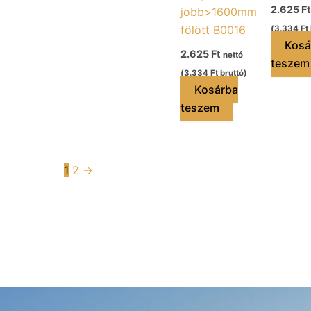
2.625
Ft
jobb>1600mm
fölött B0016
(
3.334
Ft
Kosá
2.625
Ft
nettó
teszem
(
3.334
Ft
bruttó)
Kosárba
teszem
1
2
→