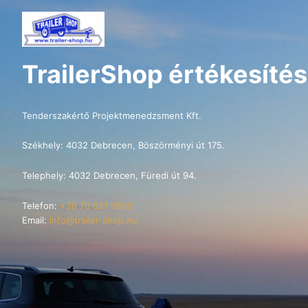
TrailerShop értékesítés
Tenderszakértő Projektmenedzsment Kft.
Székhely: 4032 Debrecen, Böszörményi út 175.
Telephely: 4032 Debrecen, Füredi út 94.
Telefon:
+36 70 621 7696
Email:
info@trailer-shop.hu