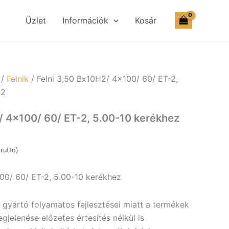
Üzlet
Információk
Kosár
ez
/
Felnik
/ Felni 3,50 Bx10H2/ 4×100/ 60/ ET-2,
ség
22
/ 4×100/ 60/ ET-2, 5.00-10 kerékhez
ruttó)
00/ 60/ ET-2, 5.00-10 kerékhez
a gyártó folyamatos fejlesztései miatt a termékek
jelenése előzetes értesítés nélkül is