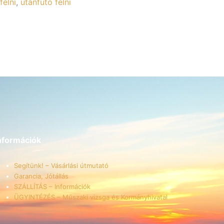
felni
,
utánfutó felni
nformációk
Segítünk! – Vásárlási útmutató
Garancia, Jótállás
SZÁLLÍTÁS – Információk
ÜGYINTÉZÉS – Műszaki vizsga és Kormányhivatal