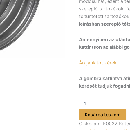
módosulhat, ezért a tén
szereplő tartozékok, f
feltüntetett tartozékok
leírásban szereplő tét
Amennyiben az utánfut
kattintson az alábbi g
Árajánlatot kérek
A gombra kattintva áti
kérését tudjuk fogadni
Felni
3,50
Bx10H2/
Kosárba teszem
4×100/
Cikkszám:
E0022
Kate
60/
ET-