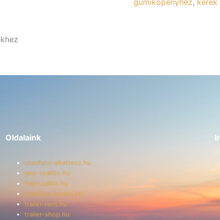
gumiköpenyhez
,
kerék 
2,
5.00-
10
kerékhez
ékhez
E0022
mennyiség
Oldalaink
I
utanfuto-alkatresz.hu
gep-szallito.hu
hajoszallito.hu
utanfuto-berles.hu
trailer-rent.hu
trailer-shop.hu