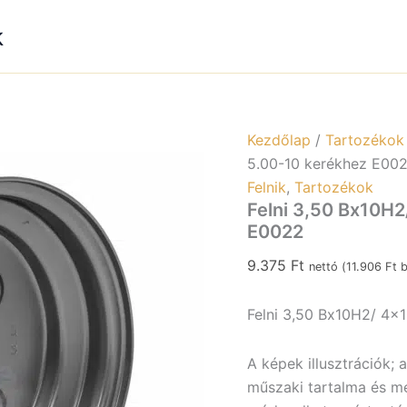
4×100/
60/
k
ET-
2,
5.00-
10
kerékh
E0022
Kezdőlap
/
Tartozékok
mennyi
5.00-10 kerékhez E00
Felnik
,
Tartozékok
Felni 3,50 Bx10H2
E0022
9.375
Ft
nettó (
11.906
Ft
b
Felni 3,50 Bx10H2/ 4×1
A képek illusztrációk; 
műszaki tartalma és meg