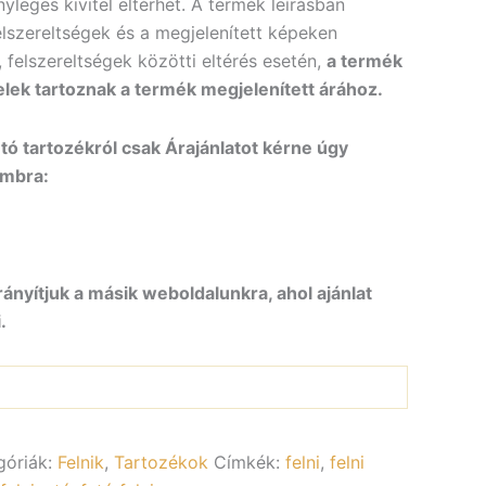
yleges kivitel eltérhet. A termék leírásban
elszereltségek és a megjelenített képeken
, felszereltségek közötti eltérés esetén,
a termék
elek tartoznak a termék megjelenített árához.
ó tartozékról csak Árajánlatot kérne úgy
ombra:
rányítjuk a másik weboldalunkra, ahol ajánlat
.
góriák:
Felnik
,
Tartozékok
Címkék:
felni
,
felni