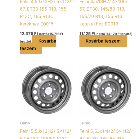
Felni 4,5Jx13H2/ 5×112/
Felni 4Jx13H2/ 4×100/
67, ET30 155 R13, 155
57, ET30, 145/80 R13,
R13C, 165 R13C
155/70 R13, 155 R13
kerékhez E0015
kerekekhez E0019
12.375
Ft
11.125
Ft
nettó (
15.716
Ft
nettó (
14.129
Ft
bruttó)
Kosárba
Kosárba teszem
bruttó)
teszem
Felnik
Felnik
Felni 5,5Jx13H2/ 5×112/
Felni 5,5Jx14H2/ 5×112/
67, ET30, 195/50 R13C
67, ET30, 185/65 R14