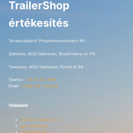
TrailerShop
értékesítés
Tenderszakértő Projektmenedzsment Kft.
Székhely: 4032 Debrecen, Böszörményi út 175.
Telephely: 4032 Debrecen, Füredi út 94.
Telefon:
+36 70 621 7696
Email:
info@trailer-shop.hu
Oldalaink
utanfuto-alkatresz.hu
gep-szallito.hu
hajoszallito.hu