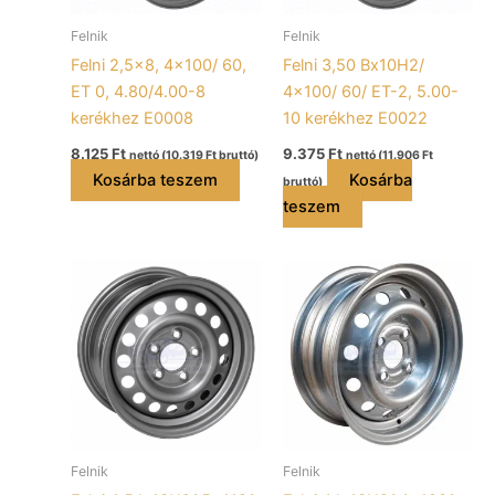
Felnik
Felnik
Felni 2,5×8, 4×100/ 60,
Felni 3,50 Bx10H2/
ET 0, 4.80/4.00-8
4×100/ 60/ ET-2, 5.00-
kerékhez E0008
10 kerékhez E0022
8.125
Ft
9.375
Ft
nettó (
10.319
Ft
bruttó)
nettó (
11.906
Ft
Kosárba teszem
Kosárba
bruttó)
teszem
Felnik
Felnik