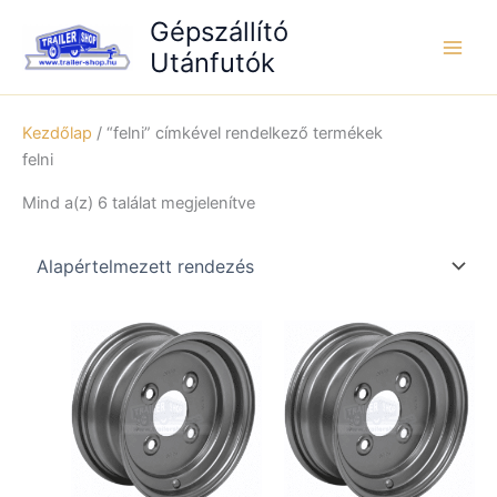
Skip
Gépszállító
to
Utánfutók
content
Kezdőlap
/ “felni” címkével rendelkező termékek
felni
Mind a(z) 6 találat megjelenítve