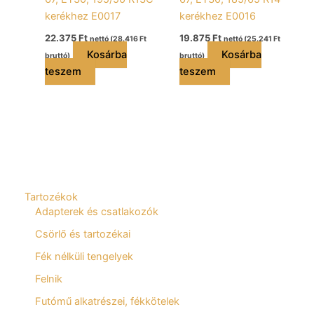
kerékhez E0017
kerékhez E0016
22.375
Ft
19.875
Ft
nettó (
28.416
Ft
nettó (
25.241
Ft
Kosárba
Kosárba
bruttó)
bruttó)
teszem
teszem
Tartozékok
Adapterek és csatlakozók
Csörlő és tartozékai
Fék nélküli tengelyek
Felnik
Futómű alkatrészei, fékkötelek