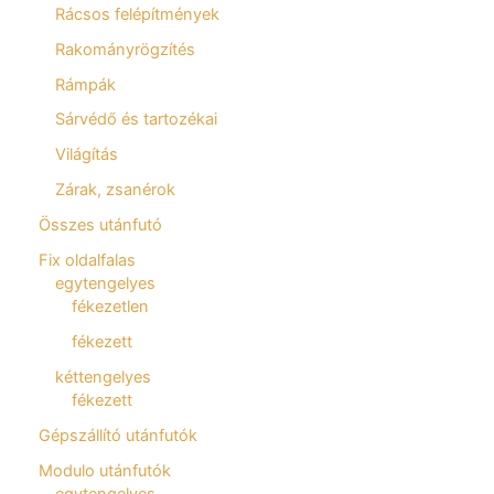
Rácsos felépítmények
Rakományrögzítés
Rámpák
Sárvédő és tartozékai
Világítás
Zárak, zsanérok
Összes utánfutó
Fix oldalfalas
egytengelyes
fékezetlen
fékezett
kéttengelyes
fékezett
Gépszállító utánfutók
Modulo utánfutók
egytengelyes