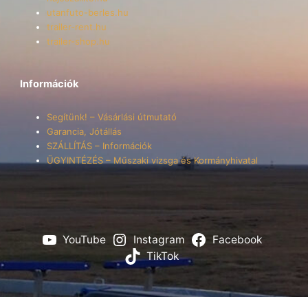
utanfuto-berles.hu
trailer-rent.hu
trailer-shop.hu
Információk
Segítünk! – Vásárlási útmutató
Garancia, Jótállás
SZÁLLÍTÁS – Információk
ÜGYINTÉZÉS – Műszaki vizsga és Kormányhivatal
YouTube
Instagram
Facebook
TikTok