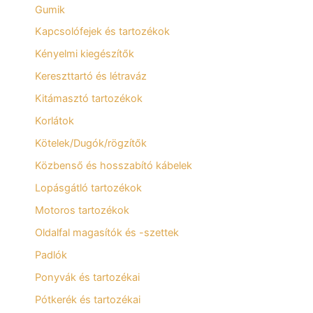
Gumik
Kapcsolófejek és tartozékok
Kényelmi kiegészítők
Kereszttartó és létraváz
Kitámasztó tartozékok
Korlátok
Kötelek/Dugók/rögzítők
Közbenső és hosszabító kábelek
Lopásgátló tartozékok
Motoros tartozékok
Oldalfal magasítók és -szettek
Padlók
Ponyvák és tartozékai
Pótkerék és tartozékai