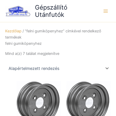
Skip
Gépszállító
to
Utánfutók
content
Kezdőlap
/ “felni gumiköpenyhez” címkével rendelkező
termékek
felni gumiköpenyhez
Mind a(z) 7 találat megjelenítve