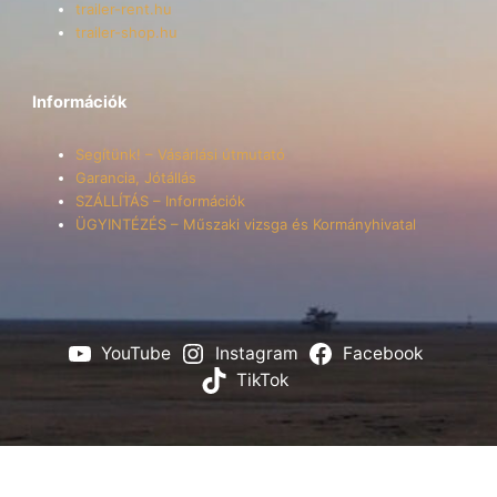
trailer-rent.hu
trailer-shop.hu
Információk
Segítünk! – Vásárlási útmutató
Garancia, Jótállás
SZÁLLÍTÁS – Információk
ÜGYINTÉZÉS – Műszaki vizsga és Kormányhivatal
YouTube
Instagram
Facebook
TikTok