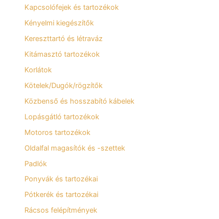
Kapcsolófejek és tartozékok
Kényelmi kiegészítők
Kereszttartó és létraváz
Kitámasztó tartozékok
Korlátok
Kötelek/Dugók/rögzítők
Közbenső és hosszabító kábelek
Lopásgátló tartozékok
Motoros tartozékok
Oldalfal magasítók és -szettek
Padlók
Ponyvák és tartozékai
Pótkerék és tartozékai
Rácsos felépítmények