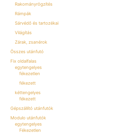
Rakományrögzítés
Rámpák
Sárvédő és tartozékai
Világítás
Zárak, zsanérok
Összes utánfutó
Fix oldalfalas
egytengelyes
fékezetlen
fékezett
kéttengelyes
fékezett
Gépszállító utánfutók
Modulo utánfutók
egytengelyes
Fékezetlen