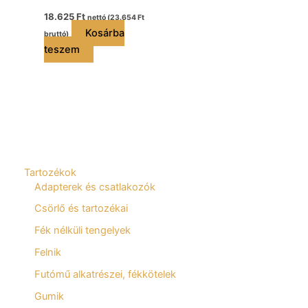
18.625
Ft
nettó (
23.654
Ft
Kosárba
bruttó)
teszem
Tartozékok
Adapterek és csatlakozók
Csörlő és tartozékai
Fék nélküli tengelyek
Felnik
Futómű alkatrészei, fékkötelek
Gumik