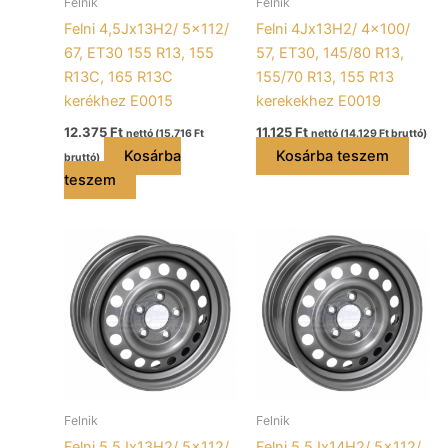
Felnik
Felnik
Felni 4,5Jx13H2/ 5×112/
Felni 4Jx13H2/ 4×100/
67, ET30 155 R13, 155
57, ET30, 145/80 R13,
R13C, 165 R13C
155/70 R13, 155 R13
kerékhez E0015
kerekekhez E0019
12.375
Ft
11.125
Ft
nettó (
15.716
Ft
nettó (
14.129
Ft
bruttó)
Kosárba
Kosárba teszem
bruttó)
teszem
Felnik
Felnik
Felni 5,5Jx13H2/ 5×112/
Felni 5,5Jx14H2/ 5×112/