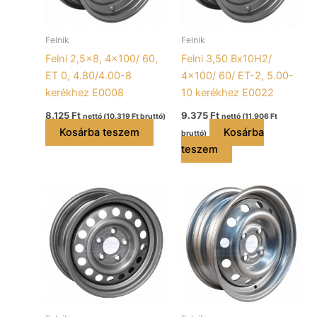
Felnik
Felnik
Felni 2,5×8, 4×100/ 60,
Felni 3,50 Bx10H2/
ET 0, 4.80/4.00-8
4×100/ 60/ ET-2, 5.00-
kerékhez E0008
10 kerékhez E0022
8.125
Ft
9.375
Ft
nettó (
10.319
Ft
bruttó)
nettó (
11.906
Ft
Kosárba teszem
Kosárba
bruttó)
teszem