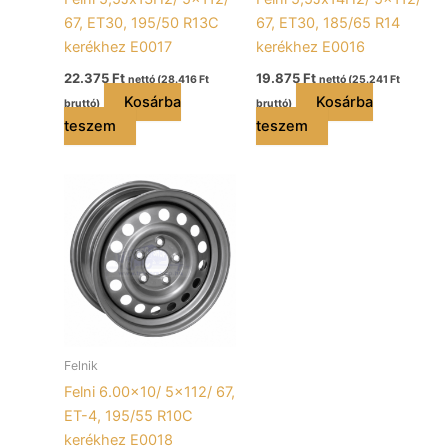
67, ET30, 195/50 R13C
67, ET30, 185/65 R14
kerékhez E0017
kerékhez E0016
22.375
Ft
19.875
Ft
nettó (
28.416
Ft
nettó (
25.241
Ft
Kosárba
Kosárba
bruttó)
bruttó)
teszem
teszem
Felnik
Felni 6.00×10/ 5×112/ 67,
ET-4, 195/55 R10C
kerékhez E0018