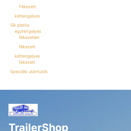
Fékezett
kéttengelyes
Sík platós
egytengelyes
fékezetlen
fékezett
kéttengelyes
fékezett
Speciális utánfutók
TrailerShop