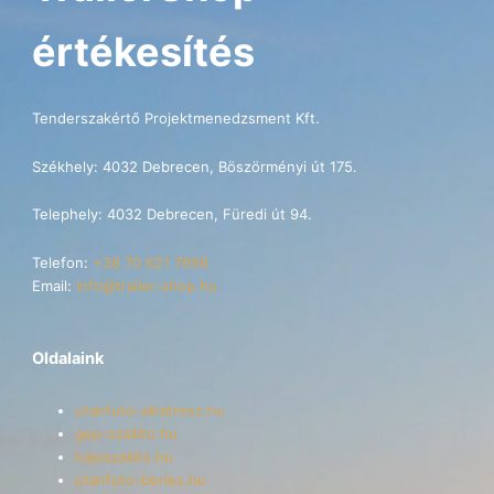
értékesítés
Tenderszakértő Projektmenedzsment Kft.
Székhely: 4032 Debrecen, Böszörményi út 175.
Telephely: 4032 Debrecen, Füredi út 94.
Telefon:
+36 70 621 7696
Email:
info@trailer-shop.hu
Oldalaink
utanfuto-alkatresz.hu
gep-szallito.hu
hajoszallito.hu
utanfuto-berles.hu