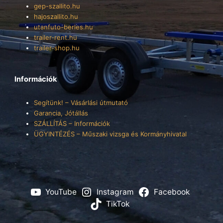
gep-szallito.hu
hajoszallito.hu
utanfuto-berles.hu
trailer-rent.hu
trailer-shop.hu
Információk
Segítünk! – Vásárlási útmutató
Garancia, Jótállás
SZÁLLÍTÁS – Információk
ÜGYINTÉZÉS – Műszaki vizsga és Kormányhivatal
YouTube
Instagram
Facebook
TikTok