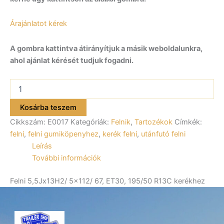
Árajánlatot kérek
A gombra kattintva átirányítjuk a másik weboldalunkra,
ahol ajánlat kérését tudjuk fogadni.
Felni
5,5Jx13H2/
5×112/
Kosárba teszem
67,
Cikkszám:
E0017
Kategóriák:
Felnik
,
Tartozékok
Címkék:
ET30,
195/50
felni
,
felni gumiköpenyhez
,
kerék felni
,
utánfutó felni
R13C
Leírás
kerékhez
További információk
E0017
mennyiség
Felni 5,5Jx13H2/ 5×112/ 67, ET30, 195/50 R13C kerékhez