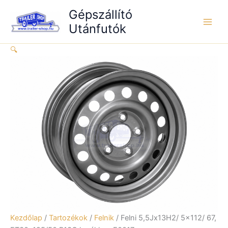
Skip
67,
Gépszállító
to
ET30,
Utánfutók
content
195/50
R13C
🔍
kerékhez
E0017
mennyiség
Kezdőlap
/
Tartozékok
/
Felnik
/ Felni 5,5Jx13H2/ 5×112/ 67,