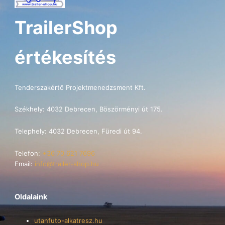
TrailerShop
értékesítés
Tenderszakértő Projektmenedzsment Kft.
Székhely: 4032 Debrecen, Böszörményi út 175.
Telephely: 4032 Debrecen, Füredi út 94.
Telefon:
+36 70 621 7696
Email:
info@trailer-shop.hu
Oldalaink
utanfuto-alkatresz.hu