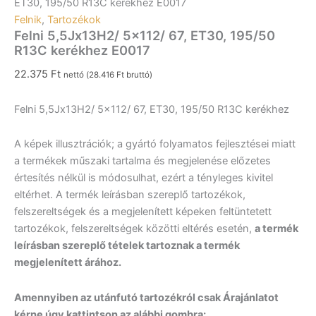
ET30, 195/50 R13C kerékhez E0017
Felnik
,
Tartozékok
Felni 5,5Jx13H2/ 5×112/ 67, ET30, 195/50
R13C kerékhez E0017
22.375
Ft
nettó (
28.416
Ft
bruttó)
Felni 5,5Jx13H2/ 5×112/ 67, ET30, 195/50 R13C kerékhez
A képek illusztrációk; a gyártó folyamatos fejlesztései miatt
a termékek műszaki tartalma és megjelenése előzetes
értesítés nélkül is módosulhat, ezért a tényleges kivitel
eltérhet. A termék leírásban szereplő tartozékok,
felszereltségek és a megjelenített képeken feltüntetett
tartozékok, felszereltségek közötti eltérés esetén,
a termék
leírásban szereplő tételek tartoznak a termék
megjelenített árához.
Amennyiben az utánfutó tartozékról csak Árajánlatot
kérne úgy kattintson az alábbi gombra: