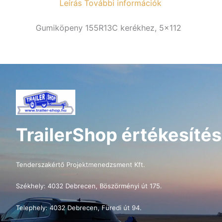
Leírás
További információk
Gumiköpeny 155R13C kerékhez, 5×112
TrailerShop értékesítés
Tenderszakértő Projektmenedzsment Kft.
Székhely: 4032 Debrecen, Böszörményi út 175.
Telephely: 4032 Debrecen, Füredi út 94.