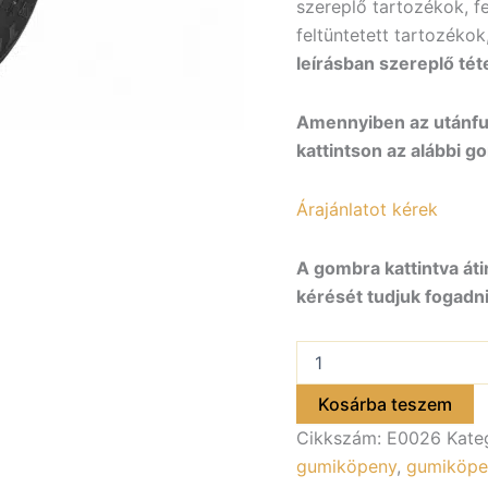
szereplő tartozékok, f
feltüntetett tartozékok
leírásban szereplő tét
Amennyiben az utánfut
kattintson az alábbi g
Árajánlatot kérek
A gombra kattintva áti
kérését tudjuk fogadni
Gumiköpeny
155R13C
kerékhez,
Kosárba teszem
5×112
Cikkszám:
E0026
Kate
E0026
mennyiség
gumiköpeny
,
gumiköpe