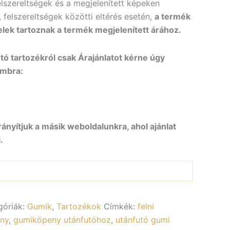
elszereltségek és a megjelenített képeken
, felszereltségek közötti eltérés esetén,
a termék
elek tartoznak a termék megjelenített árához.
ó tartozékról csak Árajánlatot kérne úgy
ombra:
rányítjuk a másik weboldalunkra, ahol ajánlat
.
góriák:
Gumik
,
Tartozékok
Címkék:
felni
ny
,
gumiköpeny utánfutóhoz
,
utánfutó gumi