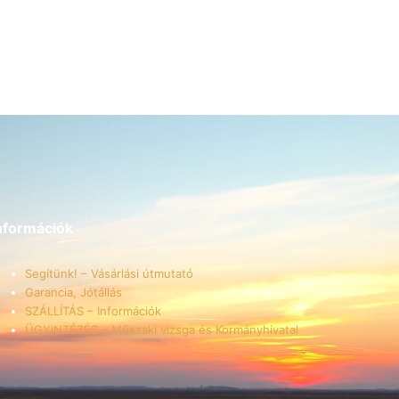
nformációk
Segítünk! – Vásárlási útmutató
Garancia, Jótállás
SZÁLLÍTÁS – Információk
ÜGYINTÉZÉS – Műszaki vizsga és Kormányhivatal