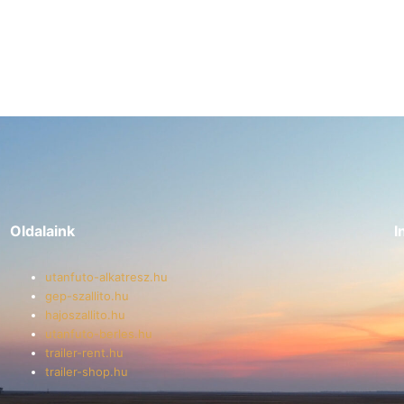
Oldalaink
I
utanfuto-alkatresz.hu
gep-szallito.hu
hajoszallito.hu
utanfuto-berles.hu
trailer-rent.hu
trailer-shop.hu