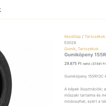
5×112
k
E0026
mennyiség
Kezdőlap
/
Tartozékok
E0026
Gumik
,
Tartozékok
Gumiköpeny 155R
29.875
Ft
nettó (
37.941
Ft
Gumiköpeny 155R13C k
A képek illusztrációk; 
műszaki tartalma és meg
módosulhat, ezért a tén