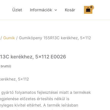
Üzlet
Információk
Kosár
/
Gumik
/ Gumiköpeny 155R13C kerékhez, 5×112
13C kerékhez, 5×112 E0026
bruttó)
erékhez, 5×112
a gyártó folyamatos fejlesztései miatt a termékek
jelenése előzetes értesítés nélkül is
yleges kivitel eltérhet. A termék leírásban