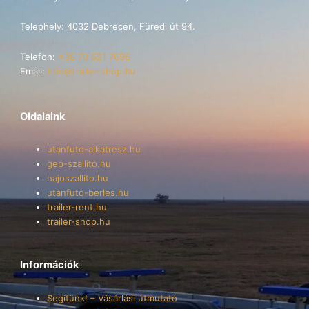
Telephely: 4032 Debrecen, Füredi út 94.
Telefon:
+36 70 621 7696
Email:
info@trailer-shop.hu
Oldalaink
utanfuto-alkatresz.hu
gep-szallito.hu
hajoszallito.hu
utanfuto-berles.hu
trailer-rent.hu
trailer-shop.hu
Információk
Segítünk! – Vásárlási útmutató