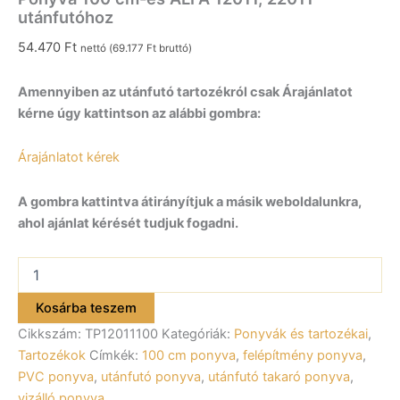
utánfutóhoz
54.470
Ft
nettó (
69.177
Ft
bruttó)
Amennyiben az utánfutó tartozékról csak Árajánlatot
kérne úgy kattintson az alábbi gombra:
Árajánlatot kérek
A gombra kattintva átirányítjuk a másik weboldalunkra,
ahol ajánlat kérését tudjuk fogadni.
Ponyva
100
cm-
Kosárba teszem
es
Cikkszám:
TP12011100
Kategóriák:
Ponyvák és tartozékai
,
ALFA
12011,
Tartozékok
Címkék:
100 cm ponyva
,
felépítmény ponyva
,
22011
PVC ponyva
,
utánfutó ponyva
,
utánfutó takaró ponyva
,
utánfutóhoz
vizálló ponyva