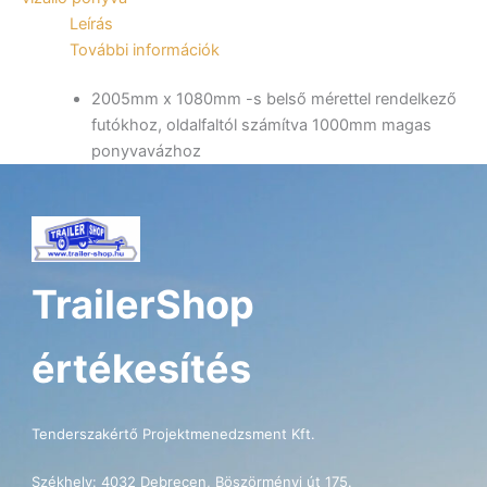
mennyiség
Leírás
További információk
2005mm x 1080mm -s belső mérettel rendelkező
futókhoz, oldalfaltól számítva 1000mm magas
ponyvavázhoz
TrailerShop
értékesítés
Tenderszakértő Projektmenedzsment Kft.
Székhely: 4032 Debrecen, Böszörményi út 175.