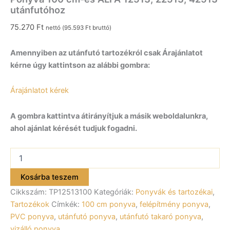
utánfutóhoz
75.270
Ft
nettó (
95.593
Ft
bruttó)
Amennyiben az utánfutó tartozékról csak Árajánlatot
kérne úgy kattintson az alábbi gombra:
Árajánlatot kérek
A gombra kattintva átirányítjuk a másik weboldalunkra,
ahol ajánlat kérését tudjuk fogadni.
Ponyva
100
cm-
Kosárba teszem
es
Cikkszám:
TP12513100
Kategóriák:
Ponyvák és tartozékai
,
ALFA
12513,
Tartozékok
Címkék:
100 cm ponyva
,
felépítmény ponyva
,
22513,
PVC ponyva
,
utánfutó ponyva
,
utánfutó takaró ponyva
,
42513
vizálló ponyva