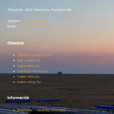
Telephely: 4032 Debrecen, Füredi út 94.
Telefon:
+36 70 621 7696
Email:
info@trailer-shop.hu
Oldalaink
utanfuto-alkatresz.hu
gep-szallito.hu
hajoszallito.hu
utanfuto-berles.hu
trailer-rent.hu
trailer-shop.hu
Információk
Segítünk! – Vásárlási útmutató