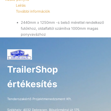
utánfutóhoz
Leírás
mennyiség
További információk
2440mm x 1250mm -s belső mérettel rendelkező
futókhoz, oldalfaltól számítva 1000mm magas
ponyvavázhoz
TrailerShop
értékesítés
Tenderszakértő Projektmenedzsment Kft.
Székhely: 4032 Debrecen, Böszörményi út 175.