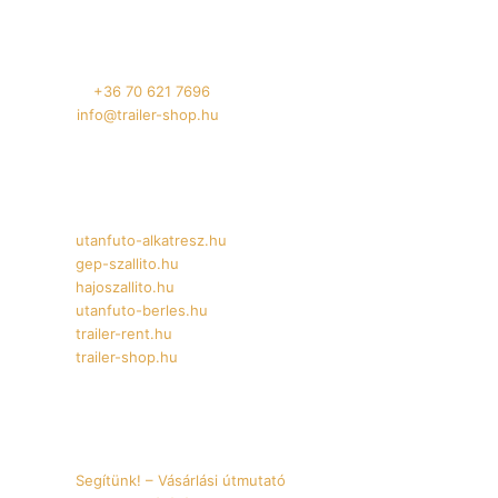
Telephely: 4032 Debrecen, Füredi út 94.
Telefon:
+36 70 621 7696
Email:
info@trailer-shop.hu
Oldalaink
utanfuto-alkatresz.hu
gep-szallito.hu
hajoszallito.hu
utanfuto-berles.hu
trailer-rent.hu
trailer-shop.hu
Információk
Segítünk! – Vásárlási útmutató