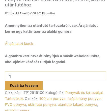
utánfutóhoz
85.670
Ft
nettó (
108.801
Ft
bruttó)
Amennyiben az utánfutó tartozékról csak Árajánlatot
kérne úgy kattintson az alábbi gombra:
Árajánlatot kérek
A gombra kattintva átirányítjuk a másik weboldalunkra,
ahol ajánlat kérését tudjuk fogadni.
Ponyva
100
cm-
Kosárba teszem
es
Cikkszám:
TP12515100
Kategóriák:
Ponyvák és tartozékai
,
ALFA
12515,
Tartozékok
Címkék:
100 cm ponyva
,
felépítmény ponyva
,
22515,
PVC ponyva
,
utánfutó ponyva
,
utánfutó takaró ponyva
,
42515
vizálló ponyva