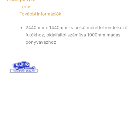
utánfutóhoz
Leírás
mennyiség
További információk
2440mm x 1440mm -s belső mérettel rendelkező
futókhoz, oldalfaltól számítva 1000mm magas
ponyvavázhoz
TrailerShop
értékesítés
Tenderszakértő Projektmenedzsment Kft.
Székhely: 4032 Debrecen, Böszörményi út 175.