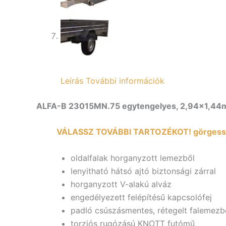
Leírás
További információk
ALFA-B 23015MN.75 egytengelyes, 2,94×1,44m mé
VÁLASSZ TOVÁBBI TARTOZÉKOT! görgess 
oldalfalak horganyzott lemezből
lenyitható hátsó ajtó biztonsági zárral
horganyzott V-alakú alváz
engedélyezett felépítésű kapcsolófej
padló csúszásmentes, rétegelt falemezb
torziós rugózású KNOTT futómű