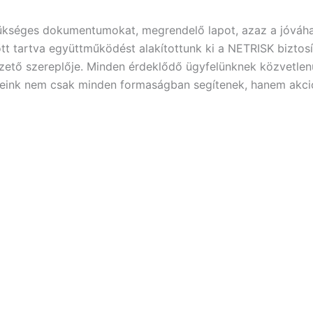
zükséges dokumentumokat, megrendelő lapot, azaz a jóváha
t tartva együttműködést alakítottunk ki a NETRISK biztosítá
ezető szereplője. Minden érdeklődő ügyfelünknek közvetlenü
ereink nem csak minden formaságban segítenek, hanem akciós 