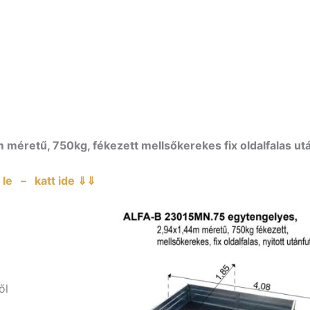
retű, 750kg, fékezett mellsőkerekes fix oldalfalas ut
le – katt ide ⇓⇓
ől