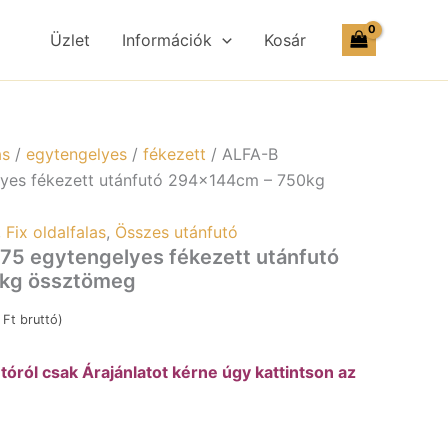
egytengelyes
fékezett
Üzlet
Információk
Kosár
utánfutó
294x144cm
–
750kg
össztömeg
mennyiség
as
/
egytengelyes
/
fékezett
/ ALFA-B
yes fékezett utánfutó 294x144cm – 750kg
,
Fix oldalfalas
,
Összes utánfutó
5 egytengelyes fékezett utánfutó
kg össztömeg
3
Ft
bruttó)
óról csak Árajánlatot kérne úgy kattintson az