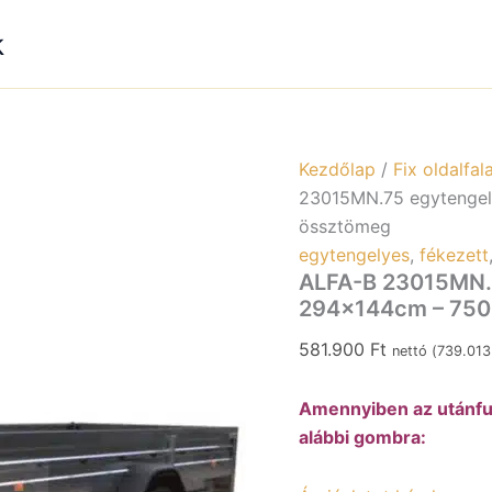
k
Kezdőlap
/
Fix oldalfal
23015MN.75 egytengel
össztömeg
egytengelyes
,
fékezett
ALFA-B 23015MN.7
294x144cm – 750
581.900
Ft
nettó (
739.01
Amennyiben az utánfut
alábbi gombra: