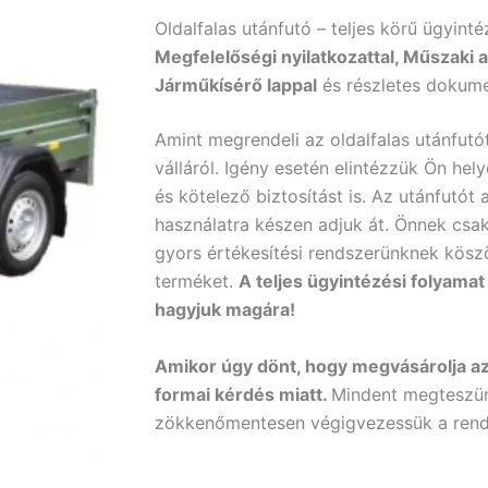
Oldalfalas utánfutó – teljes körű ügyinté
Megfelelőségi nyilatkozattal, Műszaki a
Járműkísérő lappal
és részletes dokume
Amint megrendeli az oldalfalas utánfutó
válláról. Igény esetén elintézzük Ön he
és kötelező biztosítást is. Az utánfutó
használatra készen adjuk át. Önnek csak r
gyors értékesítési rendszerünknek kös
terméket.
A teljes ügyintézési folyam
hagyjuk magára!
Amikor úgy dönt, hogy megvásárolja az
formai kérdés miatt.
Mindent megteszün
zökkenőmentesen végigvezessük a rende