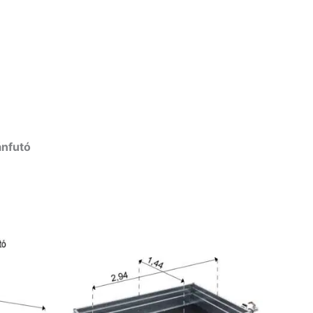
ánfutó