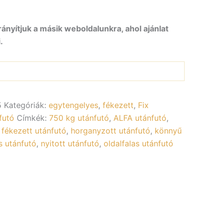
rányítjuk a másik weboldalunkra, ahol ajánlat
.
5
Kategóriák:
egytengelyes
,
fékezett
,
Fix
futó
Címkék:
750 kg utánfutó
,
ALFA utánfutó
,
,
fékezett utánfutó
,
horganyzott utánfutó
,
könnyű
s utánfutó
,
nyitott utánfutó
,
oldalfalas utánfutó