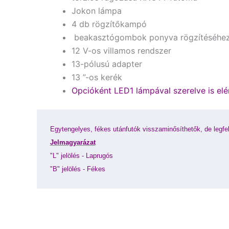
Jokon lámpa
4 db rögzítőkampó
beakasztógombok ponyva rögzítéséhe
12 V-os villamos rendszer
13-pólusú adapter
13 ”-os kerék
Opcióként LED1 lámpával szerelve is elér
Egytengelyes, fékes utánfutók visszaminősíthetők, de legfe
Jelmagyarázat
"L" jelölés - Laprugós
"B" jelölés - Fékes