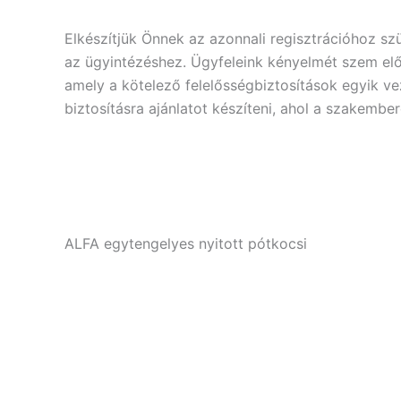
Elkészítjük Önnek az azonnali regisztrációhoz s
az ügyintézéshez. Ügyfeleink kényelmét szem előt
amely a kötelező felelősségbiztosítások egyik v
biztosításra ajánlatot készíteni, ahol a szakemb
ALFA egytengelyes nyitott pótkocsi