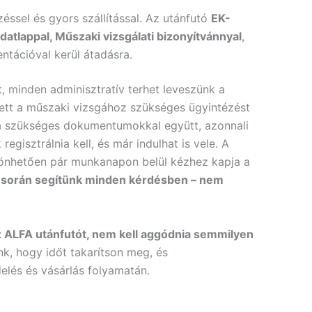
zéssel és gyors szállítással. Az utánfutó
EK-
datlappal, Műszaki vizsgálati bizonyítvánnyal
,
ntációval kerül átadásra.
t, minden adminisztratív terhet leveszünk a
lyett a műszaki vizsgához szükséges ügyintézést
t a szükséges dokumentumokkal együtt, azonnali
egisztrálnia kell, és már indulhat is vele. A
zönhetően pár munkanapon belül kézhez kapja a
at során segítünk minden kérdésben – nem
 ALFA utánfutót, nem kell aggódnia semmilyen
k, hogy időt takarítson meg, és
lés és vásárlás folyamatán.