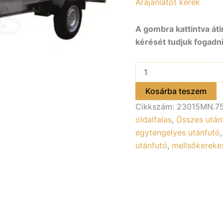
Árajánlatot kérek
A gombra kattintva áti
kérését tudjuk fogadni
ALFA-
B
23015MN.75
Kosárba teszem
egytengelyes
Cikkszám:
23015MN.7
fékezett
utánfutó
oldalfalas
,
Összes után
294x144cm
egytengelyes utánfutó
–
utánfutó
,
mellsőkereke
750kg
össztömeg
mennyiség