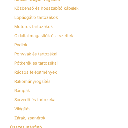
Közbenső és hosszabító kábelek
Lopásgátló tartozékok
Motoros tartozékok
Oldalfal magasítók és -szettek
Padlók
Ponyvák és tartozékai
Pótkerék és tartozékai
Rácsos felépítmények
Rakományrögzítés
Rámpák
Sárvédő és tartozékai
Világítás
Zárak, zsanérok
Összes utánfutó