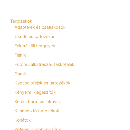
Tartozékok
Adapterek és csatlakozók
Csörlő és tartozékai
Fék nélküli tengelyek
Felnik
Futómű alkatrészei, fékkötelek
Gumik
Kapcsolófejek és tartozékok
Kényelmi kiegészítők
Kereszttartó és létraváz
Kitámasztó tartozékok
Korlátok
Kötelek/Dugók/rögzítők