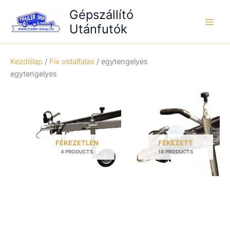
Skip
Gépszállító
to
Utánfutók
content
Kezdőlap
/
Fix oldalfalas
/ egytengelyes
egytengelyes
FÉKEZETLEN
FÉKEZETT
4 PRODUCTS
18 PRODUCTS