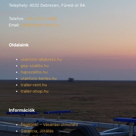
Telephely: 4032 Debrecen, Füredi út 94.
Telefon:
+36 70 621 7696
Email:
info@trailer-shop.hu
Oldalaink
utanfuto-alkatresz.hu
gep-szallito.hu
hajoszallito.hu
utanfuto-berles.hu
trailer-rent.hu
trailer-shop.hu
Információk
Segítünk! – Vásárlási útmutató
Garancia, Jótállás