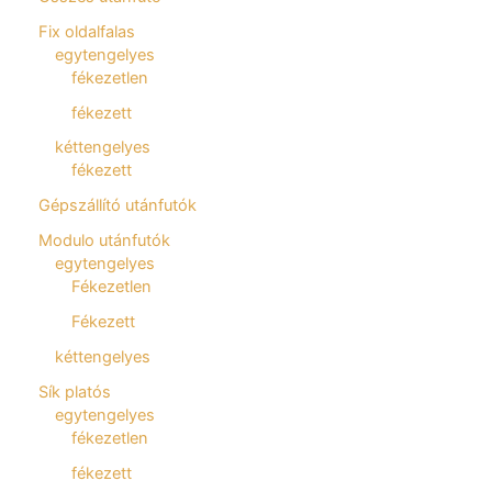
Fix oldalfalas
egytengelyes
fékezetlen
fékezett
kéttengelyes
fékezett
Gépszállító utánfutók
Modulo utánfutók
egytengelyes
Fékezetlen
Fékezett
kéttengelyes
Sík platós
egytengelyes
fékezetlen
fékezett