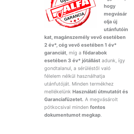
hogy
megvásár
olja új
utánfutóin
kat, magánszemély vevő esetében
2 év*, cég vevő esetében 1 év*
garanciát
, míg a
fődarabok
esetében 3 év* jótállást
adunk, így
gondtalanul, a sérüléstől való
félelem nélkül használhatja
utánfutóját. Minden termékhez
mellékelünk
Használati útmutatót és
Garanciafüzetet.
A
megvásárolt
pótkocsival minden
fontos
dokumentumot megkap
.