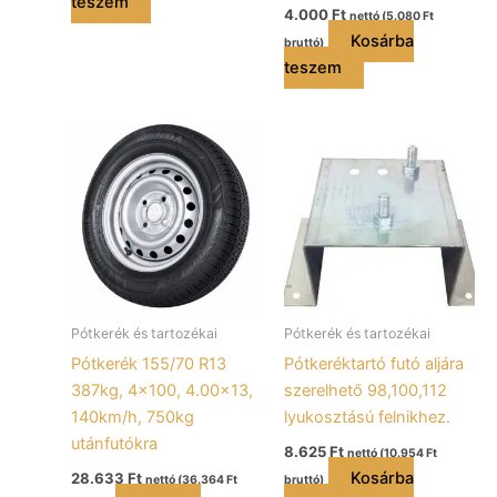
teszem
4.000
Ft
nettó (
5.080
Ft
Kosárba
bruttó)
teszem
Pótkerék és tartozékai
Pótkerék és tartozékai
Pótkerék 155/70 R13
Pótkeréktartó futó aljára
387kg, 4×100, 4.00×13,
szerelhető 98,100,112
140km/h, 750kg
lyukosztású felnikhez.
utánfutókra
8.625
Ft
nettó (
10.954
Ft
Kosárba
28.633
Ft
nettó (
36.364
Ft
bruttó)