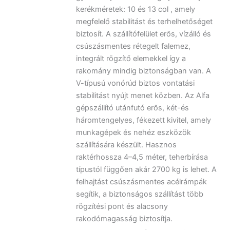
kerékméretek: 10 és 13 col , amely
megfelelő stabilitást és terhelhetőséget
biztosít. A szállítófelület erős, vízálló és
csúszásmentes rétegelt falemez,
integrált rögzítő elemekkel így a
rakomány mindig biztonságban van. A
V-típusú vonórúd biztos vontatási
stabilitást nyújt menet közben. Az Alfa
gépszállító utánfutó erős, két-és
háromtengelyes, fékezett kivitel, amely
munkagépek és nehéz eszközök
szállítására készült. Hasznos
raktérhossza 4–4,5 méter, teherbírása
típustól függően akár 2700 kg is lehet. A
felhajtást csúszásmentes acélrámpák
segítik, a biztonságos szállítást több
rögzítési pont és alacsony
rakodómagasság biztosítja.