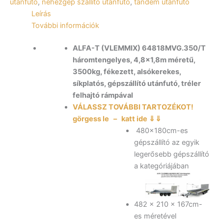
utánfutó
,
nehézgép szállító utánfutó
,
tandem utánfutó
össztömeg
mennyiség
Leírás
További információk
ALFA-T (VLEMMIX) 64818MVG.350/T
háromtengelyes, 4,8×1,8m méretű,
3500kg, fékezett, alsókerekes,
síkplatós, gépszállító utánfutó, tréler
felhajtó rámpával
VÁLASSZ TOVÁBBI TARTOZÉKOT!
görgess le – katt ide ⇓⇓
480×180cm-es
gépszállító az egyik
legerősebb gépszállító
a kategóriájában
482 x 210 x 167cm-
es méretével