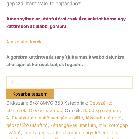
gépszállítóra való felhajtásához.
Amennyiben az utánfutóról csak Árajánlatot kérne úgy
kattintson az alábbi gombra:
Árajánlatot kérek
A gombra kattintva átirányítjuk a másik weboldalunkra,
ahol ajánlat kérését tudjuk fogadni.
ALFA-
T
(VLEMMIX)
Kosárba teszem
64818MVG.350/T
Cikkszám:
64818MVG.350
Kategóriák:
Gépszállító
háromtengelyes
fékezett
utánfutók
,
Összes utánfutó
Címkék:
3500 kg utánfutó
,
utánfutó
ALFA utánfutó
,
építőipari gép szállító
,
fékezett utánfutó
,
480x180cm
gépszállító utánfutó
,
kéttengelyes utánfutó
,
mini kotrógép
–
szállító
,
munkagép szállító utánfutó
,
nagy teherbírású
3500kg