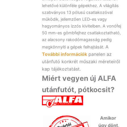
lehetővé különféle gépekhez. A világítás
szabványos 13 pólusú csatlakozóval
működik, jellemzően LED-es vagy
hagyományos izzós kivitelben. A vonófej
50 mm-es gömbfejhez csatlakoztatható,
az alacsony rakodómagasság pedig
A
megkönnyíti a gépek felhajtását.
További információk
panelen az
utánfutó konkrét műszaki méreteiről
kap tájékoztatást.
Miért vegyen új ALFA
utánfutót, pótkocsit?
Amikor
úgy dönt,