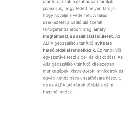
utánfutót csak a szabadban tárolják,
javasoljuk, hogy fedett helyen tárolja,
hogy növelje a védelmet. A teljes
szerkezetet a padló alá szerelt
tartógerenda erősíti meg
, amely
megtámasztja a szállítási felületet
. Az
ALFA gépszállító utánfutó
nyitható
hátsó oldallal rendelkezik.
Ez rendkívül
egyszerűvé teszi a be- és kirakodást. Az
Alfa gépszállító utánfutó kifejezetten
munkagépek, kistraktorok, minikotrók és
egyéb nehéz gépek szállítására készült,
de az ALFA utánfutók többféle célra
használhatóak.