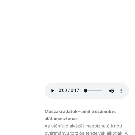
Műszaki adatok – amit a számok is
alátámasztanak
Az utánfutó alvázát megbízható Knott
gyártmányú torziós tengelyek alkotják. A