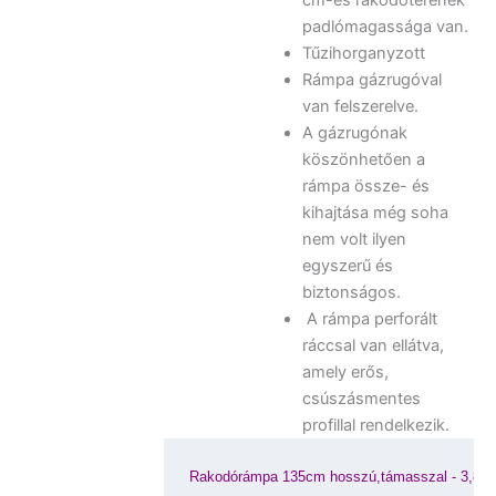
padlómagassága van.
Tűzihorganyzott
Rámpa gázrugóval
van felszerelve.
A gázrugónak
köszönhetően a
rámpa össze- és
kihajtása még soha
nem volt ilyen
egyszerű és
biztonságos.
A rámpa perforált
ráccsal van ellátva,
amely erős,
csúszásmentes
profillal rendelkezik.
Rakodórámpa 135cm hosszú,támasszal - 3,8 ton