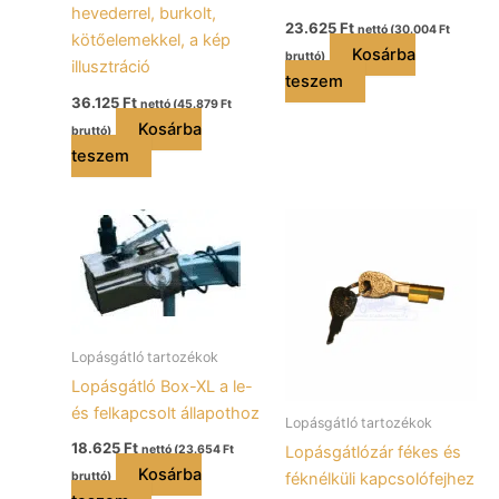
hevederrel, burkolt,
23.625
Ft
nettó (
30.004
Ft
kötőelemekkel, a kép
Kosárba
bruttó)
illusztráció
teszem
36.125
Ft
nettó (
45.879
Ft
Kosárba
bruttó)
teszem
Lopásgátló tartozékok
Lopásgátló Box-XL a le-
és felkapcsolt állapothoz
Lopásgátló tartozékok
18.625
Ft
Lopásgátlózár fékes és
nettó (
23.654
Ft
Kosárba
féknélküli kapcsolófejhez
bruttó)