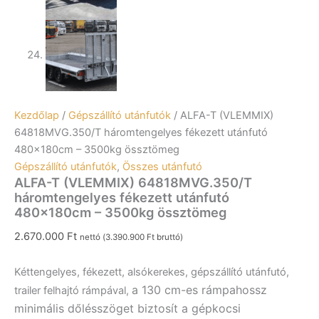
Kezdőlap
/
Gépszállító utánfutók
/ ALFA-T (VLEMMIX)
64818MVG.350/T háromtengelyes fékezett utánfutó
480x180cm – 3500kg össztömeg
Gépszállító utánfutók
,
Összes utánfutó
ALFA-T (VLEMMIX) 64818MVG.350/T
háromtengelyes fékezett utánfutó
480x180cm – 3500kg össztömeg
2.670.000
Ft
nettó (
3.390.900
Ft
bruttó)
Kéttengelyes, fékezett, alsókerekes, gépszállító utánfutó,
a 130 cm-es rámpahossz
trailer felhajtó rámpával,
minimális dőlésszöget biztosít a gépkocsi