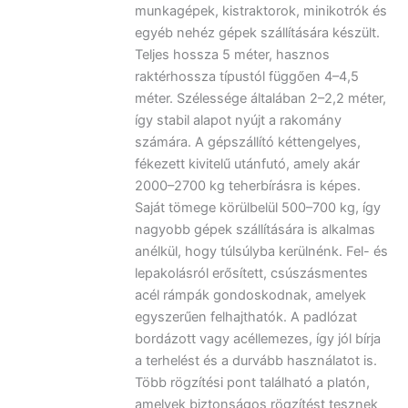
munkagépek, kistraktorok, minikotrók és
egyéb nehéz gépek szállítására készült.
Teljes hossza 5 méter, hasznos
raktérhossza típustól függően 4–4,5
méter. Szélessége általában 2–2,2 méter,
így stabil alapot nyújt a rakomány
számára. A gépszállító kéttengelyes,
fékezett kivitelű utánfutó, amely akár
2000–2700 kg teherbírásra is képes.
Saját tömege körülbelül 500–700 kg, így
nagyobb gépek szállítására is alkalmas
anélkül, hogy túlsúlyba kerülnénk. Fel- és
lepakolásról erősített, csúszásmentes
acél rámpák gondoskodnak, amelyek
egyszerűen felhajthatók. A padlózat
bordázott vagy acéllemezes, így jól bírja
a terhelést és a durvább használatot is.
Több rögzítési pont található a platón,
amelyek biztonságos rögzítést tesznek