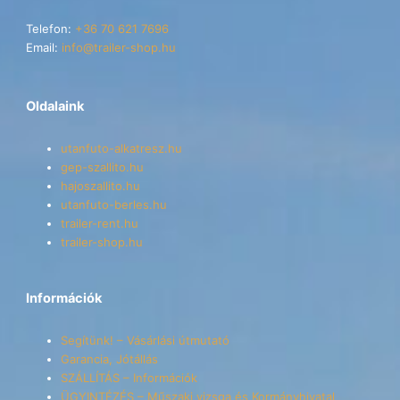
Telefon:
+36 70 621 7696
Email:
info@trailer-shop.hu
Oldalaink
utanfuto-alkatresz.hu
gep-szallito.hu
hajoszallito.hu
utanfuto-berles.hu
trailer-rent.hu
trailer-shop.hu
Információk
Segítünk! – Vásárlási útmutató
Garancia, Jótállás
SZÁLLÍTÁS – Információk
ÜGYINTÉZÉS – Műszaki vizsga és Kormányhivatal