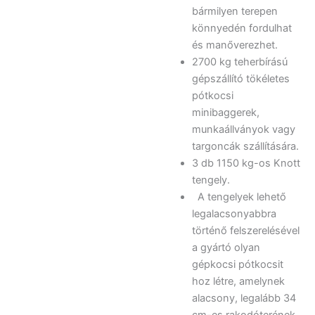
bármilyen terepen
könnyedén fordulhat
és manőverezhet.
2700 kg teherbírású
gépszállító tökéletes
pótkocsi
minibaggerek,
munkaállványok vagy
targoncák szállítására.
3 db 1150 kg-os Knott
tengely.
A tengelyek lehető
legalacsonyabbra
történő felszerelésével
a gyártó olyan
gépkocsi pótkocsit
hoz létre, amelynek
alacsony, legalább 34
cm-es rakodóterének