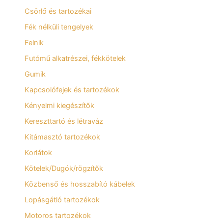
Csörlő és tartozékai
Fék nélküli tengelyek
Felnik
Futómű alkatrészei, fékkötelek
Gumik
Kapcsolófejek és tartozékok
Kényelmi kiegészítők
Kereszttartó és létraváz
Kitámasztó tartozékok
Korlátok
Kötelek/Dugók/rögzítők
Közbenső és hosszabító kábelek
Lopásgátló tartozékok
Motoros tartozékok