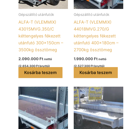
Gépszállító utánfutók
Gépszállító utánfutók
ALFA-T (VLEMMIX)
ALFA-T (VLEMMIX)
43015MVG.350/C
44018MVG.270/G
kéttengelyes fékezett
kéttengelyes fékezett
utánfutó 300x150cm –
utánfutó 400x180cm –
3500kg össztömeg
2700kg össztömeg
2.090.000
Ft
1.990.000
Ft
nettó
nettó
(
2.654.300
Ft
bruttó)
(
2.527.300
Ft
bruttó)
Kosárba teszem
Kosárba teszem