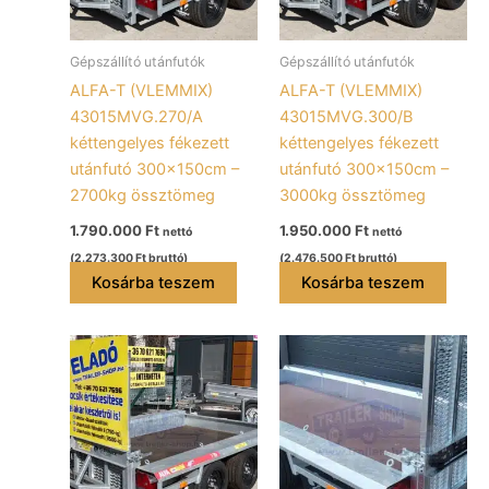
Gépszállító utánfutók
Gépszállító utánfutók
ALFA-T (VLEMMIX)
ALFA-T (VLEMMIX)
43015MVG.270/A
43015MVG.300/B
kéttengelyes fékezett
kéttengelyes fékezett
utánfutó 300x150cm –
utánfutó 300x150cm –
2700kg össztömeg
3000kg össztömeg
1.790.000
Ft
1.950.000
Ft
nettó
nettó
(
2.273.300
Ft
bruttó)
(
2.476.500
Ft
bruttó)
Kosárba teszem
Kosárba teszem