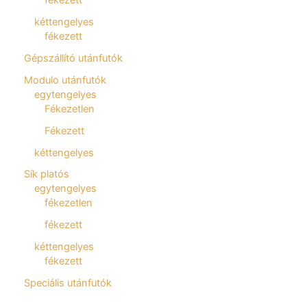
kéttengelyes
fékezett
Gépszállító utánfutók
Modulo utánfutók
egytengelyes
Fékezetlen
Fékezett
kéttengelyes
Sík platós
egytengelyes
fékezetlen
fékezett
kéttengelyes
fékezett
Speciális utánfutók