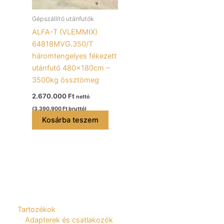
Gépszállító utánfutók
ALFA-T (VLEMMIX)
64818MVG.350/T
háromtengelyes fékezett
utánfutó 480x180cm –
3500kg össztömeg
2.670.000
Ft
nettó
(
3.390.900
Ft
bruttó)
Kosárba teszem
Tartozékok
Adapterek és csatlakozók