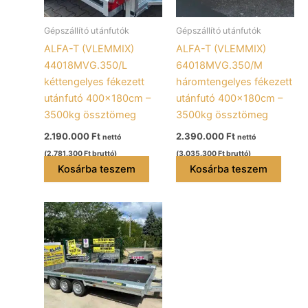
Gépszállító utánfutók
Gépszállító utánfutók
ALFA-T (VLEMMIX)
ALFA-T (VLEMMIX)
44018MVG.350/L
64018MVG.350/M
kéttengelyes fékezett
háromtengelyes fékezett
utánfutó 400x180cm –
utánfutó 400x180cm –
3500kg össztömeg
3500kg össztömeg
2.190.000
Ft
2.390.000
Ft
nettó
nettó
(
2.781.300
Ft
bruttó)
(
3.035.300
Ft
bruttó)
Kosárba teszem
Kosárba teszem