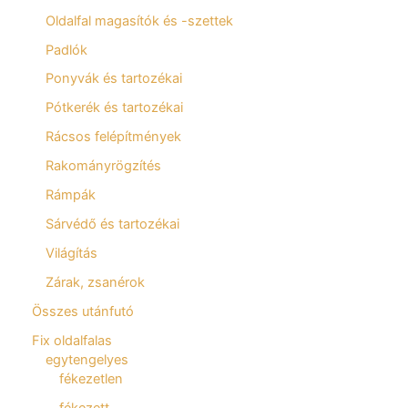
Oldalfal magasítók és -szettek
Padlók
Ponyvák és tartozékai
Pótkerék és tartozékai
Rácsos felépítmények
Rakományrögzítés
Rámpák
Sárvédő és tartozékai
Világítás
Zárak, zsanérok
Összes utánfutó
Fix oldalfalas
egytengelyes
fékezetlen
fékezett