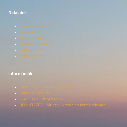
Oldalaink
utanfuto-alkatresz.hu
gep-szallito.hu
hajoszallito.hu
utanfuto-berles.hu
trailer-rent.hu
trailer-shop.hu
Információk
Segítünk! – Vásárlási útmutató
Garancia, Jótállás
SZÁLLÍTÁS – Információk
ÜGYINTÉZÉS – Műszaki vizsga és Kormányhivatal