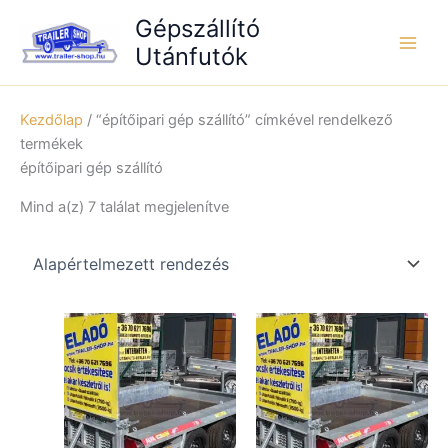
Skip
Gépszállító
to
Utánfutók
content
Kezdőlap
/ “építőipari gép szállító” címkével rendelkező
termékek
építőipari gép szállító
Mind a(z) 7 találat megjelenítve