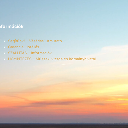
nformációk
Segítünk! – Vásárlási útmutató
Garancia, Jótállás
SZÁLLÍTÁS – Információk
ÜGYINTÉZÉS – Műszaki vizsga és Kormányhivatal