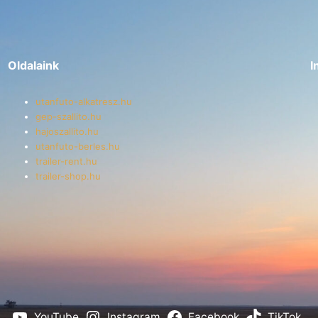
Oldalaink
I
utanfuto-alkatresz.hu
gep-szallito.hu
hajoszallito.hu
utanfuto-berles.hu
trailer-rent.hu
trailer-shop.hu
YouTube
Instagram
Facebook
TikTok