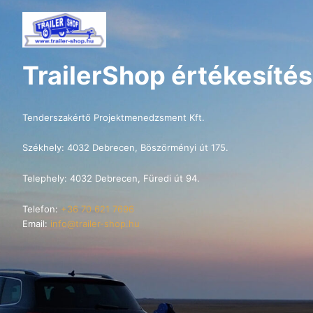
TrailerShop értékesítés
Tenderszakértő Projektmenedzsment Kft.
Székhely: 4032 Debrecen, Böszörményi út 175.
Telephely: 4032 Debrecen, Füredi út 94.
Telefon:
+36 70 621 7696
Email:
info@trailer-shop.hu