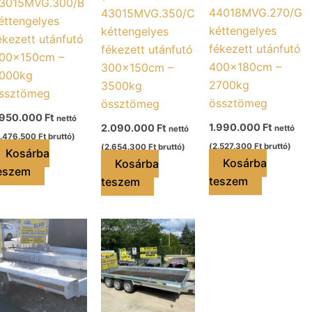
3015MVG.300/B
44018MVG.270/G
43015MVG.350/C
éttengelyes
kéttengelyes
kéttengelyes
ékezett utánfutó
fékezett utánfutó
fékezett utánfutó
00x150cm –
400x180cm –
300x150cm –
000kg
2700kg
3500kg
ssztömeg
össztömeg
össztömeg
.950.000
Ft
nettó
1.990.000
Ft
2.090.000
Ft
nettó
nettó
.476.500
Ft
bruttó)
(
2.527.300
Ft
bruttó)
(
2.654.300
Ft
bruttó)
Kosárba
Kosárba
Kosárba
eszem
teszem
teszem