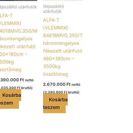
Gépszállító
épszállító utánfutók
utánfutók
LFA-T
ALFA-T
VLEMMIX)
(VLEMMIX)
4018MVG.350/M
64818MVG.350/T
áromtengelyes
háromtengelyes
ékezett utánfutó
fékezett utánfutó
00x180cm –
480x180cm –
500kg
3500kg
ssztömeg
össztömeg
.390.000
Ft
nettó
2.670.000
Ft
nettó
3.035.300
Ft
bruttó)
(
3.390.900
Ft
bruttó)
Kosárba
Kosárba
eszem
teszem