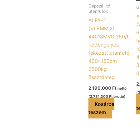
Gépszállító
G
utánfutók
A
ALFA-T
(
(VLEMMIX)
6
44018MVG.350/L
h
kéttengelyes
f
fékezett utánfutó
4
400x180cm –
3
3500kg
ö
össztömeg
2
2.190.000
Ft
nettó
(
(
2.781.300
Ft
bruttó)
Kosárba
t
teszem