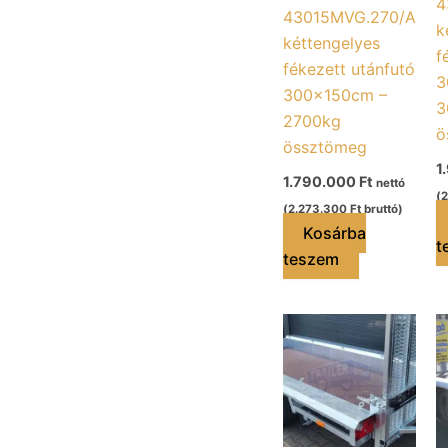
4
43015MVG.270/A
k
kéttengelyes
f
fékezett utánfutó
3
300x150cm –
3
2700kg
ö
össztömeg
1
1.790.000
Ft
nettó
(
2
(
2.273.300
Ft
bruttó)
Kosárba
t
teszem