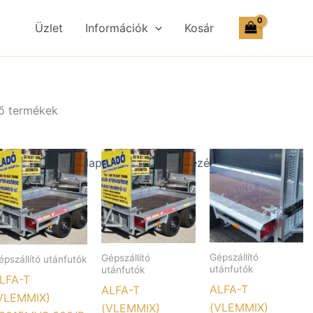
Üzlet
Információk
Kosár
ző termékek
Gépszállító
Gépszállító
épszállító utánfutók
utánfutók
utánfutók
LFA-T
ALFA-T
ALFA-T
VLEMMIX)
(VLEMMIX)
(VLEMMIX)