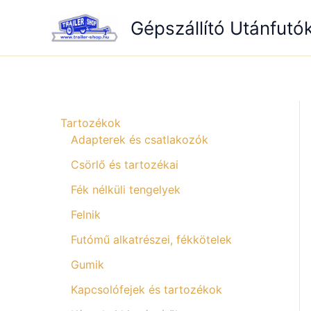
Skip
Gépszállító Utánfutó
to
content
Tartozékok
Adapterek és csatlakozók
Csörlő és tartozékai
Fék nélküli tengelyek
Felnik
Futómű alkatrészei, fékkötelek
Gumik
Kapcsolófejek és tartozékok