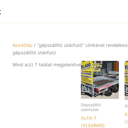
k
Kezdőlap
/ “gépszállító utánfutó” címkével rendelke
gépszállító utánfutó
Mind a(z) 7 találat megjelenítve
Gépszállító
G
utánfutók
A
ALFA-T
(
(VLEMMIX)