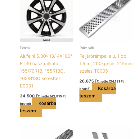
Felnik
Rámpák
Alufelni 5.00×13/ 4×100/
Feljárórámpa, alu, 1 db
ET30 használható
1,5 m, 200kg/sín, 215mm
155/70R13, 155R13C,
széles T0005
165/R13C kerékhez
26.875
Ft
nettó (
34.131
Ft
E0031
Kosárba
bruttó)
teszem
34.500
Ft
nettó (
43.815
Ft
Kosárba
bruttó)
teszem