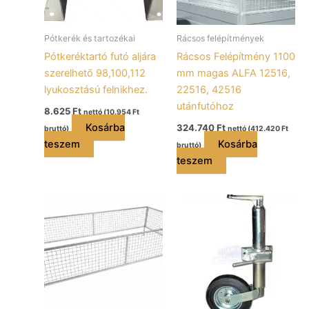
Pótkerék és tartozékai
Rácsos felépítmények
Pótkeréktartó futó aljára
Rácsos Felépítmény 1100
szerelhető 98,100,112
mm magas ALFA 12516,
lyukosztású felnikhez.
22516, 42516
utánfutóhoz
8.625
Ft
nettó (
10.954
Ft
Kosárba
324.740
Ft
bruttó)
nettó (
412.420
Ft
teszem
Kosárba
bruttó)
teszem