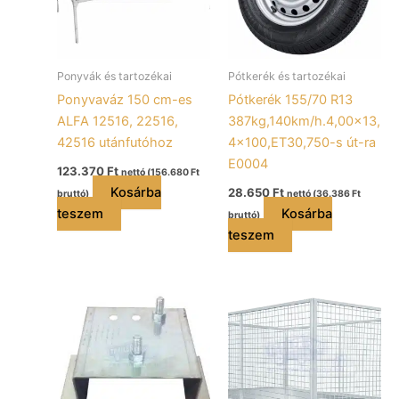
Ponyvák és tartozékai
Pótkerék és tartozékai
Ponyvaváz 150 cm-es
Pótkerék 155/70 R13
ALFA 12516, 22516,
387kg,140km/h.4,00×13,
42516 utánfutóhoz
4×100,ET30,750-s út-ra
E0004
123.370
Ft
nettó (
156.680
Ft
Kosárba
28.650
Ft
bruttó)
nettó (
36.386
Ft
teszem
Kosárba
bruttó)
teszem