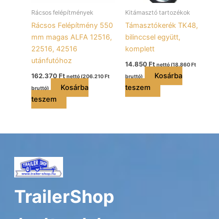
Rácsos felépítmények
Kitámasztó tartozékok
Rácsos Felépítmény 550
Támasztókerék TK48,
mm magas ALFA 12516,
bilinccsel együtt,
22516, 42516
komplett
utánfutóhoz
14.850
Ft
nettó (
18.860
Ft
Kosárba
162.370
Ft
nettó (
206.210
Ft
bruttó)
Kosárba
teszem
bruttó)
teszem
TrailerShop