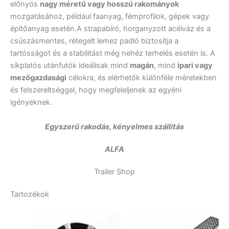
előnyös
nagy méretű vagy hosszú rakományok
mozgatásához, például faanyag, fémprofilok, gépek vagy
építőanyag esetén.A strapabíró, horganyzott acélváz és a
csúszásmentes, rétegelt lemez padló biztosítja a
tartósságot és a stabilitást még nehéz terhelés esetén is. A
síkplatós utánfutók ideálisak mind
magán
, mind
ipari vagy
mezőgazdasági
célokra, és elérhetők különféle méretekben
és felszereltséggel, hogy megfeleljenek az egyéni
igényeknek.
Egyszerű rakodás, kényelmes szállítás
ALFA
Trailer Shop
Tartozékok