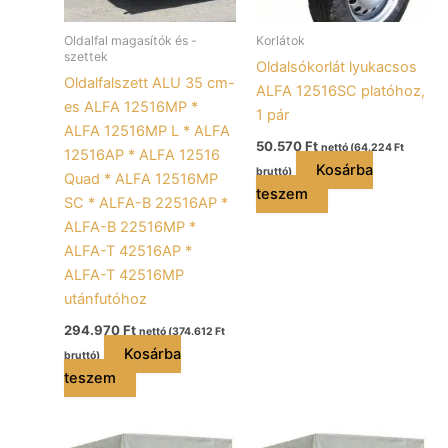
Oldalfal magasítók és -
Korlátok
szettek
Oldalsókorlát lyukacsos
Oldalfalszett ALU 35 cm-
ALFA 12516SC platóhoz,
es ALFA 12516MP *
1 pár
ALFA 12516MP L * ALFA
50.570
Ft
nettó (
64.224
Ft
12516AP * ALFA 12516
Kosárba
bruttó)
Quad * ALFA 12516MP
teszem
SC * ALFA-B 22516AP *
ALFA-B 22516MP *
ALFA-T 42516AP *
ALFA-T 42516MP
utánfutóhoz
294.970
Ft
nettó (
374.612
Ft
Kosárba
bruttó)
teszem