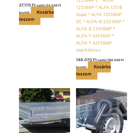
12516MP L * ALFA
27.170
Ft
nettó (
34.506
Ft
12516AP * ALFA 12516
Kosárba
bruttó)
Quad * ALFA 12516MP
teszem
SC * ALFA-B 22516AP *
ALFA-B 22516MP *
ALFA-T 42516AP *
ALFA-T 42516MP
utánfutóhoz
148.070
Ft
nettó (
188.049
Ft
Kosárba
bruttó)
teszem