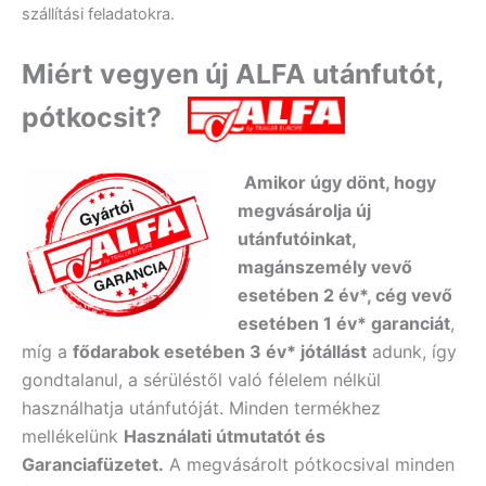
szállítási feladatokra.
Miért vegyen új ALFA utánfutót,
pótkocsit?
Amikor úgy dönt, hogy
megvásárolja új
utánfutóinkat,
magánszemély vevő
esetében 2 év*, cég vevő
esetében 1 év* garanciát
,
míg a
fődarabok esetében 3 év* jótállást
adunk, így
gondtalanul, a sérüléstől való félelem nélkül
használhatja utánfutóját. Minden termékhez
mellékelünk
Használati útmutatót és
Garanciafüzetet.
A
megvásárolt pótkocsival minden