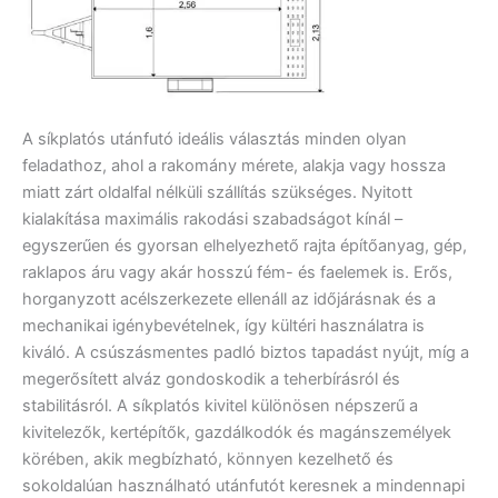
A síkplatós utánfutó ideális választás minden olyan
feladathoz, ahol a rakomány mérete, alakja vagy hossza
miatt zárt oldalfal nélküli szállítás szükséges. Nyitott
kialakítása maximális rakodási szabadságot kínál –
egyszerűen és gyorsan elhelyezhető rajta építőanyag, gép,
raklapos áru vagy akár hosszú fém- és faelemek is. Erős,
horganyzott acélszerkezete ellenáll az időjárásnak és a
mechanikai igénybevételnek, így kültéri használatra is
kiváló. A csúszásmentes padló biztos tapadást nyújt, míg a
megerősített alváz gondoskodik a teherbírásról és
stabilitásról. A síkplatós kivitel különösen népszerű a
kivitelezők, kertépítők, gazdálkodók és magánszemélyek
körében, akik megbízható, könnyen kezelhető és
sokoldalúan használható utánfutót keresnek a mindennapi