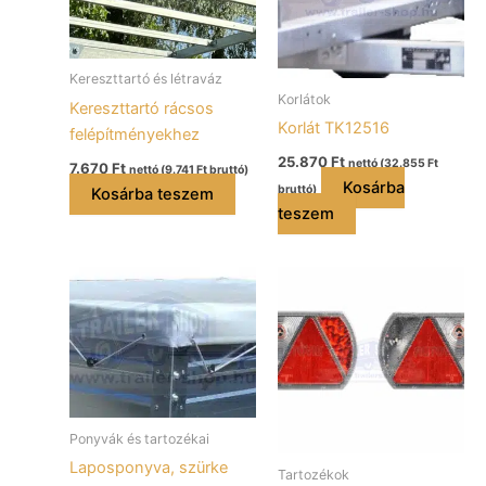
Kereszttartó és létraváz
Korlátok
Kereszttartó rácsos
Korlát TK12516
felépítményekhez
25.870
Ft
nettó (
32.855
Ft
7.670
Ft
nettó (
9.741
Ft
bruttó)
Kosárba
bruttó)
Kosárba teszem
teszem
Ponyvák és tartozékai
Laposponyva, szürke
Tartozékok