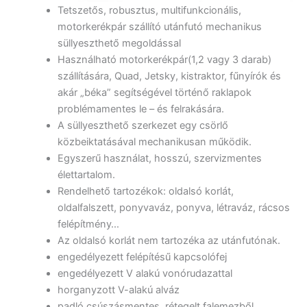
Tetszetős, robusztus, multifunkcionális,
motorkerékpár szállító utánfutó mechanikus
süllyeszthető megoldással
Használható motorkerékpár(1,2 vagy 3 darab)
szállítására, Quad, Jetsky, kistraktor, fűnyírók és
akár „béka” segítségével történő raklapok
problémamentes le – és felrakására.
A süllyeszthető szerkezet egy csörlő
közbeiktatásával mechanikusan működik.
Egyszerű használat, hosszú, szervizmentes
élettartalom.
Rendelhető tartozékok: oldalsó korlát,
oldalfalszett, ponyvaváz, ponyva, létraváz, rácsos
felépítmény…
Az oldalsó korlát nem tartozéka az utánfutónak.
engedélyezett felépítésű kapcsolófej
engedélyezett V alakú vonórudazattal
horganyzott V-alakú alváz
padló csúszásmentes, rétegelt falemezből