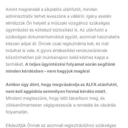
Amint megrendeli a síkplatós utánfutót, minden
adminisztratív terhet leveszünk a válláról. Igény esetén
elintézzük Ön helyett a műszaki vizsgához szükséges
ügyintézést és kötelező biztosítást is. Az utánfutót a
szükséges dokumentumokkal együtt, azonnali használatra
készen adjuk át. Önnek csak regisztrálnia kell, és már
indulhat is vele. A gyors értékesítési rendszerünknek
köszönhetően pár munkanapon belül kézhez kapja a
terméket.
A teljes ügyintézési folyamat során segítünk
minden kérdésben – nem hagyjuk magára!
Amikor úgy dönt, hogy megvásárolja az ALFA utánfutót,
nem kell aggódnia semmilyen formai kérdés miatt.
Mindent megteszünk, hogy időt takarítson meg, és
zökkenőmentesen végigvezessük a rendelés és vásárlás
folyamatán.
Elkészítjük Önnek az azonnali regisztrációhoz szükséges