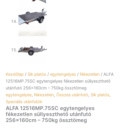
Kezdőlap
/
Sík platós
/
egytengelyes
/
fékezetlen
/ ALFA
12516MP.75SC egytengelyes fékezetlen süllyeszthető
utánfutó 256x160cm – 750kg össztömeg
egytengelyes
,
fékezetlen
,
Összes utánfutó
,
Sík platós
,
Speciális utánfutók
ALFA 12516MP.75SC egytengelyes
fékezetlen süllyeszthető utánfutó
256x160cm – 750kg össztömeg