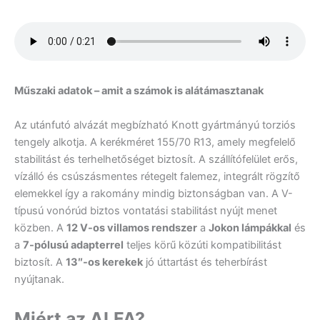
Műszaki adatok – amit a számok is alátámasztanak
Az utánfutó alvázát megbízható Knott gyártmányú torziós
tengely alkotja. A kerékméret 155/70 R13, amely megfelelő
stabilitást és terhelhetőséget biztosít. A szállítófelület erős,
vízálló és csúszásmentes rétegelt falemez, integrált rögzítő
elemekkel így a rakomány mindig biztonságban van. A V-
típusú vonórúd biztos vontatási stabilitást nyújt menet
közben. A
12 V-os villamos rendszer
a
Jokon lámpákkal
és
a
7-pólusú adapterrel
teljes körű közúti kompatibilitást
biztosít. A
13″-os kerekek
jó úttartást és teherbírást
nyújtanak.
Miért az ALFA?