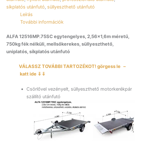
mennyiség
síkplatós utánfutó
,
süllyeszthető utánfutó
Leírás
További információk
ALFA 12516MP.75SC egytengelyes, 2,56×1,6m méretű,
750kg fék nélküli, mellsőkerekes, süllyeszthető,
uniplatós, síkplatós utánfutó
VÁLASSZ TOVÁBBI TARTOZÉKOT! görgess le –
katt ide ⇓⇓
Csörlővel vezényelt, süllyeszthető motorkerékpár
szállító utánfutó