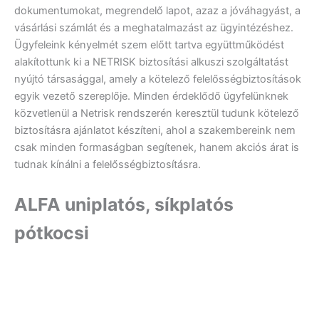
dokumentumokat, megrendelő lapot, azaz a jóváhagyást, a
vásárlási számlát és a meghatalmazást az ügyintézéshez.
Ügyfeleink kényelmét szem előtt tartva együttműködést
alakítottunk ki a NETRISK biztosítási alkuszi szolgáltatást
nyújtó társasággal, amely a kötelező felelősségbiztosítások
egyik vezető szereplője. Minden érdeklődő ügyfelünknek
közvetlenül a Netrisk rendszerén keresztül tudunk kötelező
biztosításra ajánlatot készíteni, ahol a szakembereink nem
csak minden formaságban segítenek, hanem akciós árat is
tudnak kínálni a felelősségbiztosításra.
ALFA uniplatós, síkplatós
pótkocsi