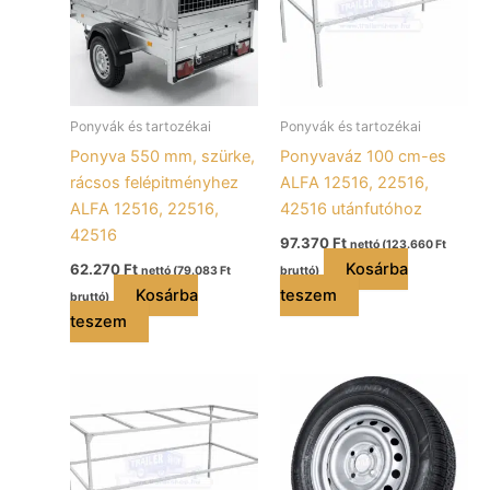
Ponyvák és tartozékai
Ponyvák és tartozékai
Ponyva 550 mm, szürke,
Ponyvaváz 100 cm-es
rácsos felépitményhez
ALFA 12516, 22516,
ALFA 12516, 22516,
42516 utánfutóhoz
42516
97.370
Ft
nettó (
123.660
Ft
Kosárba
62.270
Ft
nettó (
79.083
Ft
bruttó)
Kosárba
teszem
bruttó)
teszem