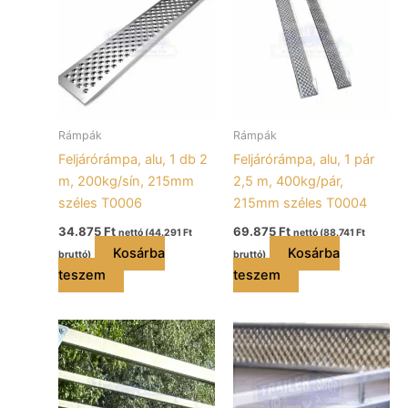
Rámpák
Rámpák
Feljárórámpa, alu, 1 db 2
Feljárórámpa, alu, 1 pár
m, 200kg/sín, 215mm
2,5 m, 400kg/pár,
széles T0006
215mm széles T0004
34.875
Ft
69.875
Ft
nettó (
44.291
Ft
nettó (
88.741
Ft
Kosárba
Kosárba
bruttó)
bruttó)
teszem
teszem