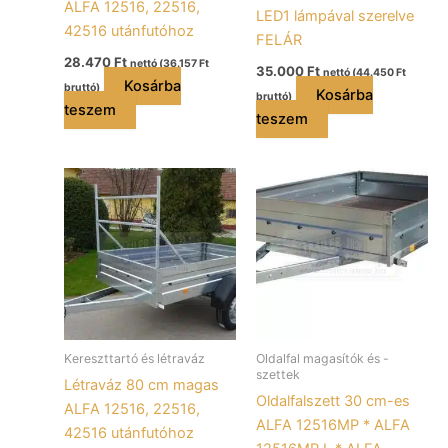
ALFA 12516, 22516,
LED1 lámpával szerelve
42516 utánfutóhoz
FELÁR
28.470
Ft
nettó (
36.157
Ft
35.000
Ft
nettó (
44.450
Ft
Kosárba
bruttó)
Kosárba
bruttó)
teszem
teszem
Kereszttartó és létraváz
Oldalfal magasítók és -
szettek
Létraváz 80 cm magas
Oldalfalszett 30 cm-es
ALFA 12516, 22516,
ALFA 12516MP * ALFA
42516 utánfutóhoz