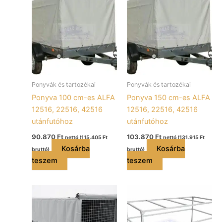
Ponyvák és tartozékai
Ponyvák és tartozékai
Ponyva 100 cm-es ALFA
Ponyva 150 cm-es ALFA
12516, 22516, 42516
12516, 22516, 42516
utánfutóhoz
utánfutóhoz
90.870
Ft
103.870
Ft
nettó (
115.405
Ft
nettó (
131.915
Ft
Kosárba
Kosárba
bruttó)
bruttó)
teszem
teszem