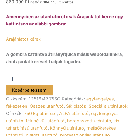
869.900
Ft
nettó (
1.104.773
Ft
bruttó)
Amennyiben az utánfutóról csak Árajánlatot kérne úgy
kattintson az alábbi gombra:
Árajánlatot kérek
A gombra kattintva átirányítjuk a másik weboldalunkra,
ahol ajánlat kérését tudjuk fogadni.
ALFA
12516MP.75SC
egytengelyes
Kosárba teszem
fékezetlen
Cikkszám:
12516MP.75SC
Kategóriák:
egytengelyes
,
süllyeszthető
utánfutó
fékezetlen
,
Összes utánfutó
,
Sík platós
,
Speciális utánfutók
256x160cm
Címkék:
750 kg utánfutó
,
ALFA utánfutó
,
egytengelyes
–
utánfutó
,
fék nélküli utánfutó
,
horganyzott utánfutó
,
kis
750kg
teherbírású utánfutó
,
könnyű utánfutó
,
mellsőkerekes
össztömeg
utánfutó
,
nyitott utánfutó
,
professzionális utánfutó
,