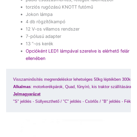
torziós rugózású KNOTT futómű
Jokon lámpa
4 db rögzítőkampó
12 V-os villamos rendszer
7-pólusú adapter
13 ”-os kerék
Opcióként LED1 lámpával szerelve is elérhető felár
ellenében
Visszaminősítés megrendeléskor lehetséges 50kg léptékben 300kg-ig
Alkalmas
: motorkerékpárok, Quad, fűnyíró, kis traktor szállítására.
Jelmagyarázat
"S" jelölés - Süllyeszthető / 
"C" jelölés - Csörlős / 
"B" jelölés - Fékes 