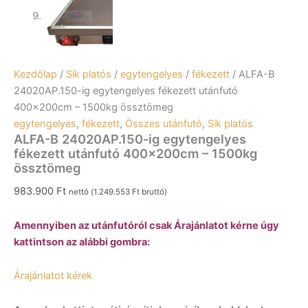
Kezdőlap
/
Sík platós
/
egytengelyes
/
fékezett
/ ALFA-B
24020AP.150-ig egytengelyes fékezett utánfutó
400x200cm – 1500kg össztömeg
egytengelyes
,
fékezett
,
Összes utánfutó
,
Sík platós
ALFA-B 24020AP.150-ig egytengelyes
fékezett utánfutó 400x200cm – 1500kg
össztömeg
983.900
Ft
nettó (
1.249.553
Ft
bruttó)
Amennyiben az utánfutóról csak Árajánlatot kérne úgy
kattintson az alábbi gombra:
Árajánlatot kérek