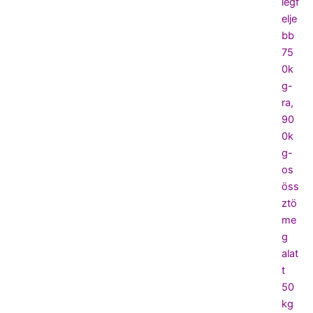
legf
elje
bb
75
0k
g-
ra,
90
0k
g-
os
öss
ztö
me
g
alat
t
50
kg