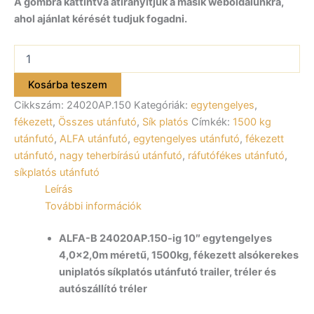
A gombra kattintva átirányítjuk a másik weboldalunkra,
ahol ajánlat kérését tudjuk fogadni.
ALFA-
B
24020AP.150-
Kosárba teszem
ig
Cikkszám:
24020AP.150
Kategóriák:
egytengelyes
,
egytengelyes
fékezett
fékezett
,
Összes utánfutó
,
Sík platós
Címkék:
1500 kg
utánfutó
utánfutó
,
ALFA utánfutó
,
egytengelyes utánfutó
,
fékezett
400x200cm
utánfutó
,
nagy teherbírású utánfutó
,
ráfutófékes utánfutó
,
–
síkplatós utánfutó
1500kg
Leírás
össztömeg
mennyiség
További információk
ALFA-B 24020AP.150-ig 10″ egytengelyes
4,0×2,0m méretű, 1500kg, fékezett alsókerekes
uniplatós síkplatós utánfutó trailer, tréler és
autószállító tréler