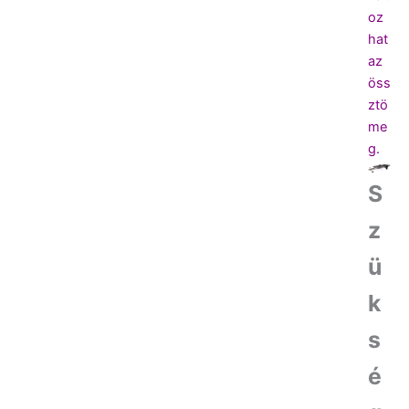
oz
hat
az
öss
ztö
me
g.
S
z
ü
k
s
é