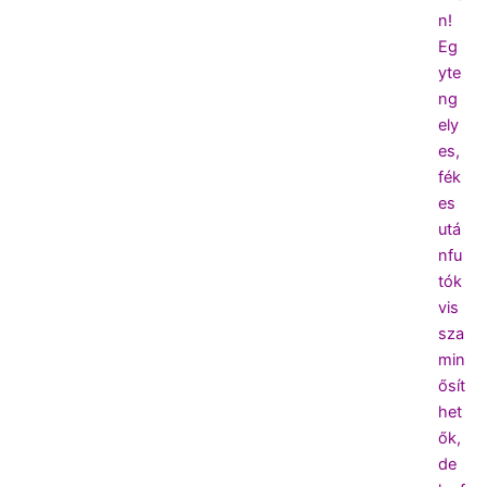
n!
Eg
yte
ng
ely
es,
fék
es
utá
nfu
tók
vis
sza
min
ősít
het
ők,
de