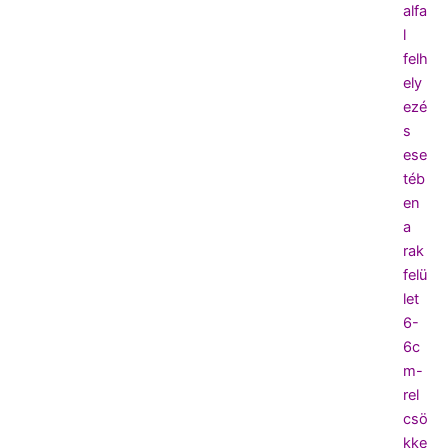
alfa
l
felh
ely
ezé
s
ese
téb
en
a
rak
felü
let
6-
6c
m-
rel
csö
kke