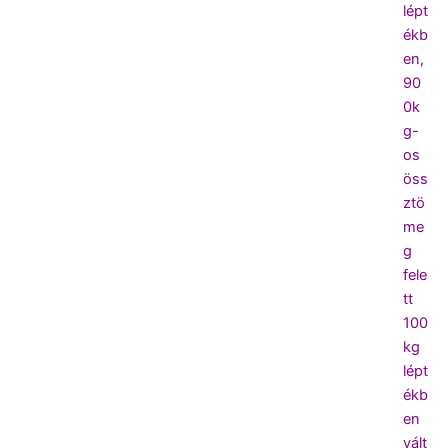
lépt
ékb
en,
90
0k
g-
os
öss
ztö
me
g
fele
tt
100
kg
lépt
ékb
en
vált