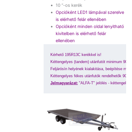
10 ”-os kerék
Opcióként LED1 lámpával szerelve
is elérhető felár ellenében
Opcióként minden oldal lenyitható
kivitelben is elérhető felár
ellenében
Kérhető 195R13C kerékkel is! 
Kéttengelyes (tandem) utánfutót minimum 900kg
Feljárósín helyének kialakitása, beépítése meg
Kéttengelyes fékes utánfutók rendelhetők 900
Jelmagyarázat:
"ALFA-T" jelölés - kéttengelye