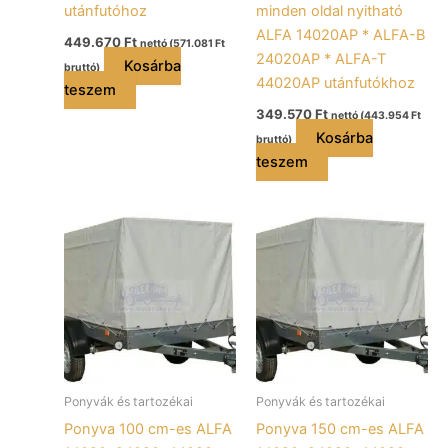
utánfutóhoz
minden oldal nyitható
ALFA 14020AP * ALFA-B
449.670
Ft
nettó (
571.081
Ft
24020AP * ALFA-T
Kosárba
bruttó)
44020AP utánfutókhoz
teszem
349.570
Ft
nettó (
443.954
Ft
Kosárba
bruttó)
teszem
Ponyvák és tartozékai
Ponyvák és tartozékai
Ponyva 100 cm-es ALFA
Ponyva 150 cm-es ALFA