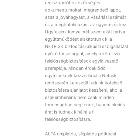
regisztrációhoz szükséges
dokumentumokat, megrendelő lapot,
azaz a jóváhagyást, a vásárlási számlát
és a meghatalmazást az ügyintézéshez.
Ügyfeleink kényelmét szem előtt tartva
együttműködést alakítottunk ki a
NETRISK biztosítási alkuszi szolgáltatást
nyújtó társasággal, amely a kötelező
felelősségbiztosítások egyik vezető
szereplője. Minden érdeklődő
ügyfelünknek közvetlenül a Netrisk
rendszerén keresztül tudunk kötelező
biztosításra ajánlatot készíteni, ahol a
szakembereink nem csak minden
formaságban segítenek, hanem akciós
árat is tudnak kínálni a f
felelősségbiztosításra.
ALFA uniplatós, síkplatós pótkocsi