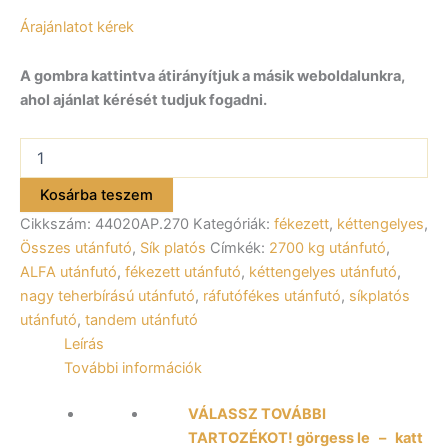
Árajánlatot kérek
A gombra kattintva átirányítjuk a másik weboldalunkra,
ahol ajánlat kérését tudjuk fogadni.
ALFA-
T
44020AP.270-
Kosárba teszem
ig
Cikkszám:
44020AP.270
Kategóriák:
fékezett
,
kéttengelyes
,
10"
kéttengelyes,
Összes utánfutó
,
Sík platós
Címkék:
2700 kg utánfutó
,
fékezett,
ALFA utánfutó
,
fékezett utánfutó
,
kéttengelyes utánfutó
,
alsókerekes,
nagy teherbírású utánfutó
,
ráfutófékes utánfutó
,
síkplatós
síkplatós,
utánfutó
,
tandem utánfutó
uniplatós
Leírás
utánfutó,
trailer,
További információk
tréler
mennyiség
VÁLASSZ TOVÁBBI
TARTOZÉKOT! görgess le – katt