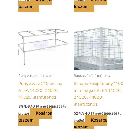
bruttó)
bruttó)
teszem
teszem
Ponyvák és tartozékai
Rácsos felépítmények
Ponyvaváz 210 cm-es
Rácsos Felépítmény 1100
ALFA 14020, 24020,
mm magas ALFA 14020,
44020 utánfutóhoz
24020, 44020
utánfutóhoz
384.670
Ft
nettó (
488.531
Ft
Kosárba
524.940
Ft
bruttó)
nettó (
666.674
Ft
teszem
Kosárba
bruttó)
teszem