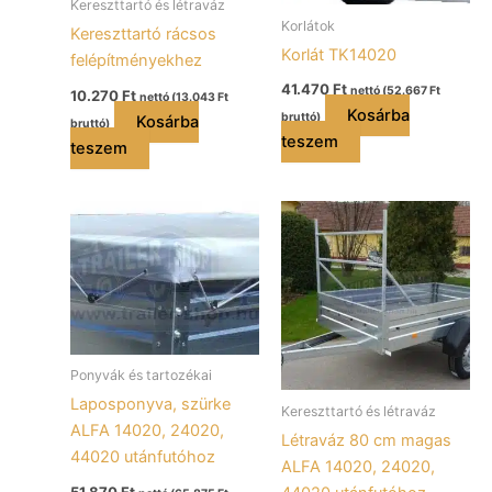
Kereszttartó és létraváz
Korlátok
Kereszttartó rácsos
Korlát TK14020
felépítményekhez
41.470
Ft
nettó (
52.667
Ft
10.270
Ft
nettó (
13.043
Ft
Kosárba
bruttó)
Kosárba
bruttó)
teszem
teszem
Ponyvák és tartozékai
Laposponyva, szürke
Kereszttartó és létraváz
ALFA 14020, 24020,
Létraváz 80 cm magas
44020 utánfutóhoz
ALFA 14020, 24020,
51.870
Ft