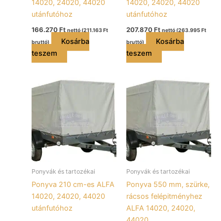
14020, 24020, 44020
14020, 24020, 44020
utánfutóhoz
utánfutóhoz
166.270
Ft
207.870
Ft
nettó (
211.163
Ft
nettó (
263.995
Ft
Kosárba
Kosárba
bruttó)
bruttó)
teszem
teszem
Ponyvák és tartozékai
Ponyvák és tartozékai
Ponyva 210 cm-es ALFA
Ponyva 550 mm, szürke,
14020, 24020, 44020
rácsos felépitményhez
utánfutóhoz
ALFA 14020, 24020,
44020