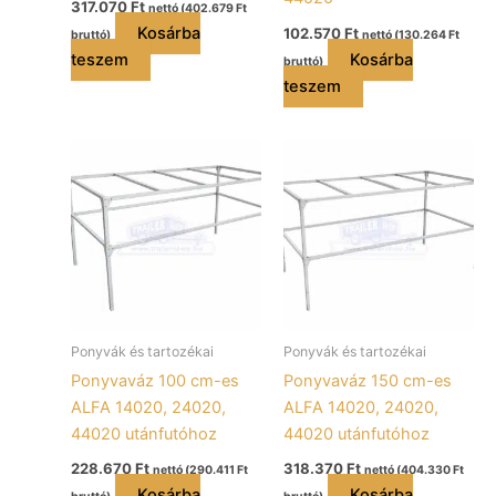
317.070
Ft
nettó (
402.679
Ft
Kosárba
102.570
Ft
bruttó)
nettó (
130.264
Ft
teszem
Kosárba
bruttó)
teszem
Ponyvák és tartozékai
Ponyvák és tartozékai
Ponyvaváz 100 cm-es
Ponyvaváz 150 cm-es
ALFA 14020, 24020,
ALFA 14020, 24020,
44020 utánfutóhoz
44020 utánfutóhoz
228.670
Ft
318.370
Ft
nettó (
290.411
Ft
nettó (
404.330
Ft
Kosárba
Kosárba