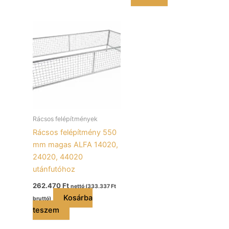
Rácsos felépítmények
Rácsos felépítmény 550
mm magas ALFA 14020,
24020, 44020
utánfutóhoz
262.470
Ft
nettó (
333.337
Ft
Kosárba
bruttó)
teszem