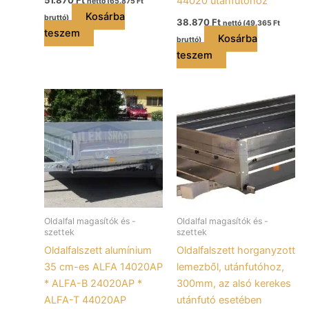
44020 utánfutóhoz
nettó (
65.875
Ft
Kosárba
bruttó)
38.870
Ft
nettó (
49.365
Ft
teszem
Kosárba
bruttó)
teszem
Oldalfal magasítók és -
Oldalfal magasítók és -
szettek
szettek
Oldalfalszett alumínium
Oldalfalszett horganyzott
35 cm-es ALFA 14020AP
lemezből, utánfutóhoz,
* ALFA-B 24020AP *
300mm, az alsó kerekes
ALFA-T 44020AP
utánfutó esetében