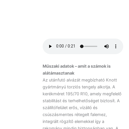
Műszaki adatok – amit a számok is
alátámasztanak
Az utánfutó alvázát megbízható Knott
gyártmányú torziós tengely alkotja. A
kerékméret 195/70 R10, amely megfelelő
stabilitást és terhelhetőséget biztosít. A
szállítófelület erős, vízálló és
csúszásmentes rétegelt falemez,
integrált rögzítő elemekkel így a
rakomány mindig biztonságban van. A