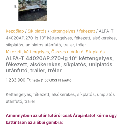
Kezdőlap
/
Sík platós
/
kéttengelyes
/
fékezett
/ ALFA-T
44020AP.270-ig 10″ kéttengelyes, fékezett, alsókerekes,
síkplatós, uniplatós utánfutó, trailer, tréler
fékezett
,
kéttengelyes
,
Összes utánfutó
,
Sík platós
ALFA-T 44020AP.270-ig 10″ kéttengelyes,
fékezett, alsókerekes, síkplatós, uniplatós
utánfutó, trailer, tréler
1.233.900
Ft
nettó (
1.567.053
Ft
bruttó)
Kéttengelyes, fékezett, alsókerekes, síkplatós, uniplatós
utánfutó, trailer
Amennyiben az utánfutóról csak Árajánlatot kérne úgy
kattintson az alábbi gombra: