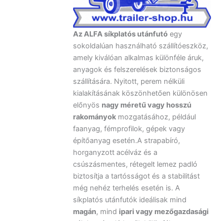
Az ALFA síkplatós utánfutó
egy
sokoldalúan használható szállítóeszköz,
amely kiválóan alkalmas különféle áruk,
anyagok és felszerelések biztonságos
szállítására. Nyitott, perem nélküli
kialakításának köszönhetően különösen
előnyös
nagy méretű vagy hosszú
rakományok
mozgatásához, például
faanyag, fémprofilok, gépek vagy
építőanyag esetén.A strapabíró,
horganyzott acélváz és a
csúszásmentes, rétegelt lemez padló
biztosítja a tartósságot és a stabilitást
még nehéz terhelés esetén is. A
síkplatós utánfutók ideálisak mind
magán
, mind
ipari vagy mezőgazdasági