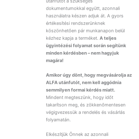
utánfutót a szükséges
dokumentumokkal együtt, azonnali
használatra készen adjuk át. A gyors
értékesítési rendszerünknek
köszönhetően pár munkanapon belül
kézhez kapja a terméket.
A teljes
ügyintézési folyamat során segítünk
minden kérdésben – nem hagyjuk
magára!
Amikor úgy dönt, hogy megvásárolja az
ALFA utánfutót, nem kell aggódnia
semmilyen formai kérdés miatt.
Mindent megteszünk, hogy időt
takarítson meg, és zökkenőmentesen
végigvezessük a rendelés és vásárlás
folyamatán.
Elkészítjük Önnek az azonnali