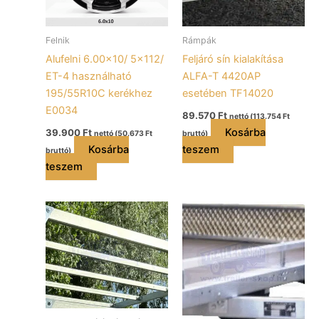
Felnik
Rámpák
Alufelni 6.00×10/ 5×112/
Feljáró sín kialakítása
ET-4 használható
ALFA-T 4420AP
195/55R10C kerékhez
esetében TF14020
E0034
89.570
Ft
nettó (
113.754
Ft
Kosárba
39.900
Ft
nettó (
50.673
Ft
bruttó)
Kosárba
teszem
bruttó)
teszem