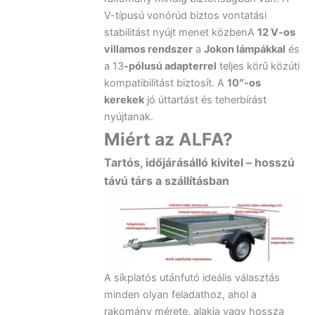
V-típusú vonórúd biztos vontatási
stabilitást nyújt menet közbenA
12 V-os
villamos rendszer
a
Jokon lámpákkal
és
a 13
-pólusú adapterrel
teljes körű közúti
kompatibilitást biztosít. A
10″-os
kerekek
jó úttartást és teherbírást
nyújtanak.
Miért az ALFA?
Tartós, időjárásálló kivitel – hosszú
távú társ a szállításban
A síkplatós utánfutó ideális választás
minden olyan feladathoz, ahol a
rakomány mérete, alakja vagy hossza