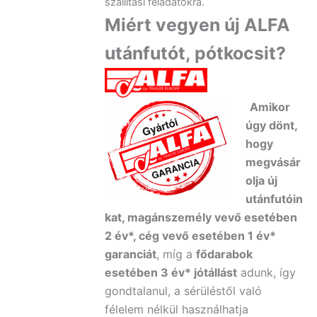
szállítási feladatokra.
Miért vegyen új ALFA
utánfutót, pótkocsit?
Amikor
úgy dönt,
hogy
megvásár
olja új
utánfutóin
kat, magánszemély vevő esetében
2 év*, cég vevő esetében 1 év*
garanciát
, míg a
fődarabok
esetében 3 év* jótállást
adunk, így
gondtalanul, a sérüléstől való
félelem nélkül használhatja