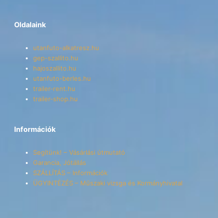
Oldalaink
utanfuto-alkatresz.hu
gep-szallito.hu
hajoszallito.hu
utanfuto-berles.hu
trailer-rent.hu
trailer-shop.hu
Információk
Segítünk! – Vásárlási útmutató
Garancia, Jótállás
SZÁLLÍTÁS – Információk
ÜGYINTÉZÉS – Műszaki vizsga és Kormányhivatal