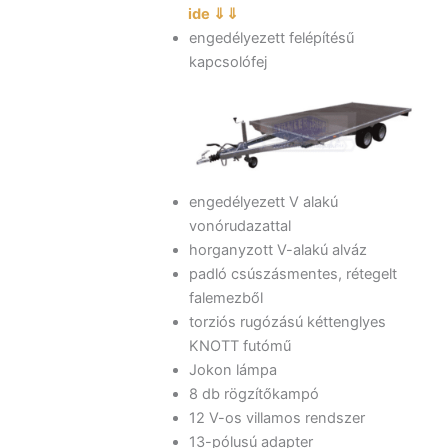
ide ⇓⇓
engedélyezett felépítésű
kapcsolófej
engedélyezett V alakú
vonórudazattal
horganyzott V-alakú alváz
padló csúszásmentes, rétegelt
falemezből
torziós rugózású kéttenglyes
KNOTT futómű
Jokon lámpa
8 db rögzítőkampó
12 V-os villamos rendszer
13-pólusú adapter