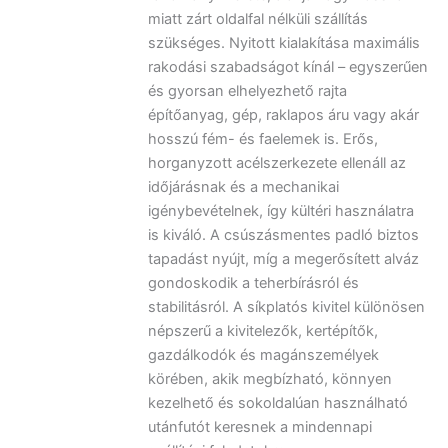
miatt zárt oldalfal nélküli szállítás
szükséges. Nyitott kialakítása maximális
rakodási szabadságot kínál – egyszerűen
és gyorsan elhelyezhető rajta
építőanyag, gép, raklapos áru vagy akár
hosszú fém- és faelemek is. Erős,
horganyzott acélszerkezete ellenáll az
időjárásnak és a mechanikai
igénybevételnek, így kültéri használatra
is kiváló. A csúszásmentes padló biztos
tapadást nyújt, míg a megerősített alváz
gondoskodik a teherbírásról és
stabilitásról. A síkplatós kivitel különösen
népszerű a kivitelezők, kertépítők,
gazdálkodók és magánszemélyek
körében, akik megbízható, könnyen
kezelhető és sokoldalúan használható
utánfutót keresnek a mindennapi