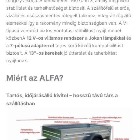
tengely alkotja. A kerékméret 155/70 R13, amely megfelelő
stabilitást és terhelhetőséget biztosít. A szállítófelület erős,
vízálló és csúszásmentes rétegelt falemez, integrált rögzítő
elemekkel így a rakomány mindig biztonságban van. A V-
típusú vonórúd biztos vontatási stabilitást nyújt menet
közbenA
12 V-os villamos rendszer
a
Jokon lámpákkal
és
a
7-pólusú adapterrel
teljes körű közúti kompatibilitást
biztosít. A
13″-os kerekek
jó úttartást és teherbírást
nyújtanak.
Miért az ALFA?
Tartós, időjárásálló kivitel – hosszú távú társ a
szállításban