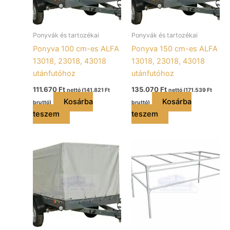
Ponyvák és tartozékai
Ponyvák és tartozékai
Ponyva 100 cm-es ALFA
Ponyva 150 cm-es ALFA
13018, 23018, 43018
13018, 23018, 43018
utánfutóhoz
utánfutóhoz
111.670
Ft
135.070
Ft
nettó (
141.821
Ft
nettó (
171.539
Ft
Kosárba
Kosárba
bruttó)
bruttó)
teszem
teszem