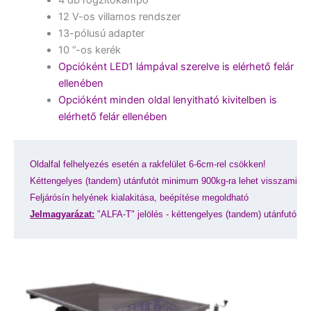
12 V-os villamos rendszer
13-pólusú adapter
10 ”-os kerék
Opcióként LED1 lámpával szerelve is elérhető felár
ellenében
Opcióként minden oldal lenyitható kivitelben is
elérhető felár ellenében
Oldalfal felhelyezés esetén a rakfelület 6-6cm-rel csökken!
Kéttengelyes (tandem) utánfutót minimum 900kg-ra lehet visszaminős
Feljárósín helyének kialakitása, beépítése megoldható
Jelmagyarázat:
"ALFA-T" jelölés - kéttengelyes (tandem) utánfutó