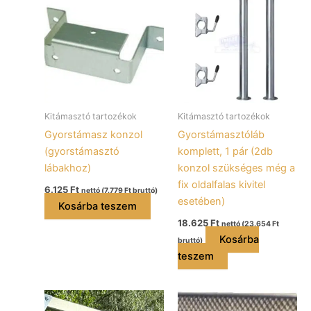
Kitámasztó tartozékok
Kitámasztó tartozékok
Gyorstámasz konzol
Gyorstámasztóláb
(gyorstámasztó
komplett, 1 pár (2db
lábakhoz)
konzol szükséges még a
fix oldalfalas kivitel
6.125
Ft
nettó (
7.779
Ft
bruttó)
esetében)
Kosárba teszem
18.625
Ft
nettó (
23.654
Ft
Kosárba
bruttó)
teszem