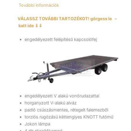
utánfutó
További információk
mennyiség
VÁLASSZ TOVÁBBI TARTOZÉKOT! görgess le –
katt ide ⇓⇓
engedélyezett felépítésű kapcsolófej
engedélyezett V alakú vonórudazattal
horganyzott V-alakú alváz
padló csúszásmentes, rétegelt falemezből
torziós rugózású kéttenglyes KNOTT futómű
Jokon lámpa
4 db rögzítőkampó