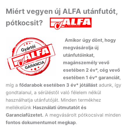
Miért vegyen új ALFA utánfutót,
pótkocsit?
Amikor úgy dönt, hogy
megvásárolja új
utánfutóinkat,
magánszemély vevő
esetében 2 év*, cég vevő
esetében 1 év* garanciát
,
míg a
fődarabok esetében 3 év* jótállást
adunk, így
gondtalanul, a sérüléstől való félelem nélkül
használhatja utánfutóját. Minden termékhez
mellékelünk
Használati útmutatót és
Garanciafüzetet.
A
megvásárolt pótkocsival minden
fontos dokumentumot megkap
.