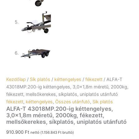
Kezdőlap
/
Sík platós
/
kéttengelyes
/
fékezett
/ ALFA-T
43018MP.200-ig kéttengelyes, 3,0×1,8m méretű, 2000kg,
fékezett, mellsőkerekes, síkplatós, uniplatós utánfutó
fékezett
,
kéttengelyes
,
Összes utánfutó
,
Sík platós
ALFA-T 43018MP.200-ig kéttengelyes,
3,0×1,8m méretű, 2000kg, fékezett,
mellsőkerekes, síkplatós, uniplatós utánfutó
910.900
Ft
nettó (
1.156.843
Ft
bruttó)