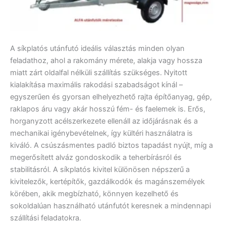
A síkplatós utánfutó ideális választás minden olyan
feladathoz, ahol a rakomány mérete, alakja vagy hossza
miatt zárt oldalfal nélküli szállítás szükséges. Nyitott
kialakítása maximális rakodási szabadságot kínál –
egyszerűen és gyorsan elhelyezhető rajta építőanyag, gép,
raklapos áru vagy akár hosszú fém- és faelemek is. Erős,
horganyzott acélszerkezete ellenáll az időjárásnak és a
mechanikai igénybevételnek, így kültéri használatra is
kiváló. A csúszásmentes padló biztos tapadást nyújt, míg a
megerősített alváz gondoskodik a teherbírásról és
stabilitásról. A síkplatós kivitel különösen népszerű a
kivitelezők, kertépítők, gazdálkodók és magánszemélyek
körében, akik megbízható, könnyen kezelhető és
sokoldalúan használható utánfutót keresnek a mindennapi
szállítási feladatokra.