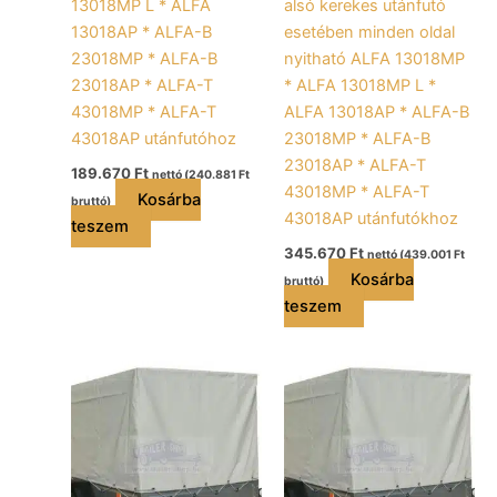
13018MP L * ALFA
alsó kerekes utánfutó
13018AP * ALFA-B
esetében minden oldal
23018MP * ALFA-B
nyitható ALFA 13018MP
23018AP * ALFA-T
* ALFA 13018MP L *
43018MP * ALFA-T
ALFA 13018AP * ALFA-B
43018AP utánfutóhoz
23018MP * ALFA-B
23018AP * ALFA-T
189.670
Ft
nettó (
240.881
Ft
43018MP * ALFA-T
Kosárba
bruttó)
43018AP utánfutókhoz
teszem
345.670
Ft
nettó (
439.001
Ft
Kosárba
bruttó)
teszem