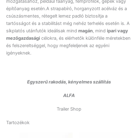
mozgatásához, például faanyag, fémprofilok, gépek vagy
építőanyag esetén.A strapabíró, horganyzott acélváz és a
csúszásmentes, rétegelt lemez padló biztosítja a
tartósságot és a stabilitást még nehéz terhelés esetén is. A
síkplatós utánfutók ideálisak mind
magán
, mind
ipari vagy
mezőgazdasági
célokra, és elérhetők különféle méretekben
és felszereltséggel, hogy megfeleljenek az egyéni
igényeknek.
Egyszerű rakodás, kényelmes szállítás
ALFA
Trailer Shop
Tartozékok