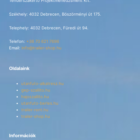
Tenderszakértő Projektmenedzsment Kft.
Székhely: 4032 Debrecen, Böszörményi út 175.
Telephely: 4032 Debrecen, Füredi út 94.
Telefon:
+36 70 621 7696
Email:
info@trailer-shop.hu
Oldalaink
utanfuto-alkatresz.hu
gep-szallito.hu
hajoszallito.hu
utanfuto-berles.hu
trailer-rent.hu
trailer-shop.hu
Információk