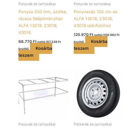
Ponyvák és tartozékai
Ponyvák és tartozékai
Ponyva 550 mm, szürke,
Ponyvaváz 100 cm-es
rácsos felépitményhez
ALFA 13018, 23018,
ALFA 13018, 23018,
43018 utánfutóhoz
43018
125.970
Ft
nettó (
159.982
Ft
Kosárba
68.770
Ft
nettó (
87.338
Ft
bruttó)
Kosárba
teszem
bruttó)
teszem
Ponyvák és tartozékai
Pótkerék és tartozékai