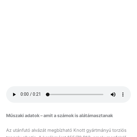
Műszaki adatok – amit a számok is alátámasztanak
Az utánfutó alvázát megbízható Knott gyártmányú torziós