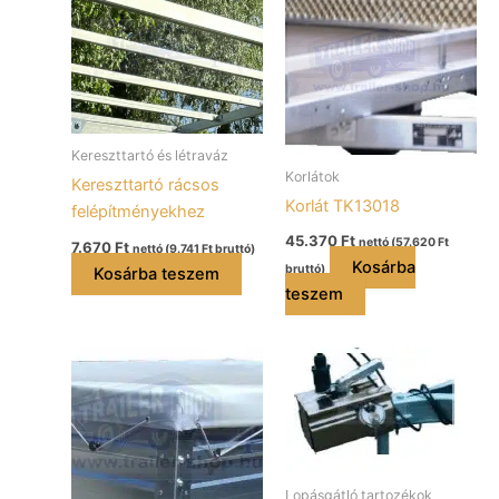
Kereszttartó és létraváz
Korlátok
Kereszttartó rácsos
Korlát TK13018
felépítményekhez
45.370
Ft
nettó (
57.620
Ft
7.670
Ft
nettó (
9.741
Ft
bruttó)
Kosárba
bruttó)
Kosárba teszem
teszem
Lopásgátló tartozékok