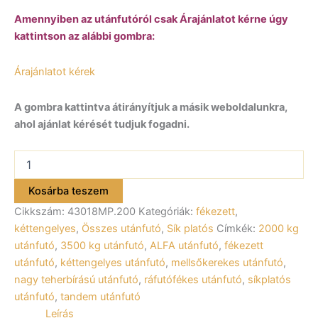
Amennyiben az utánfutóról csak Árajánlatot kérne úgy
kattintson az alábbi gombra:
Árajánlatot kérek
A gombra kattintva átirányítjuk a másik weboldalunkra,
ahol ajánlat kérését tudjuk fogadni.
ALFA-
T
43018MP.200-
Kosárba teszem
ig
Cikkszám:
43018MP.200
Kategóriák:
fékezett
,
kéttengelyes,
3,0x1,8m
kéttengelyes
,
Összes utánfutó
,
Sík platós
Címkék:
2000 kg
méretű,
utánfutó
,
3500 kg utánfutó
,
ALFA utánfutó
,
fékezett
2000kg,
utánfutó
,
kéttengelyes utánfutó
,
mellsőkerekes utánfutó
,
fékezett,
nagy teherbírású utánfutó
,
ráfutófékes utánfutó
,
síkplatós
mellsőkerekes,
utánfutó
,
tandem utánfutó
síkplatós,
uniplatós
Leírás