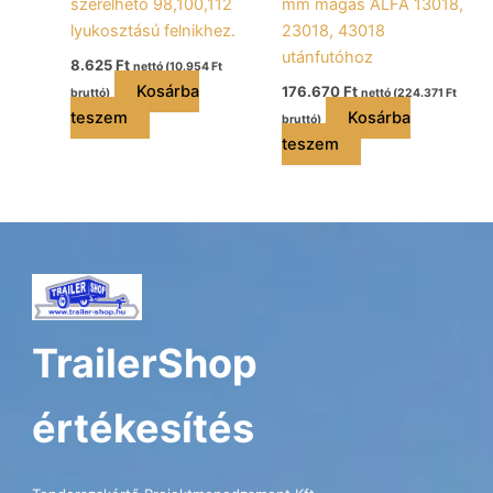
szerelhető 98,100,112
mm magas ALFA 13018,
lyukosztású felnikhez.
23018, 43018
utánfutóhoz
8.625
Ft
nettó (
10.954
Ft
Kosárba
176.670
Ft
bruttó)
nettó (
224.371
Ft
teszem
Kosárba
bruttó)
teszem
TrailerShop
értékesítés