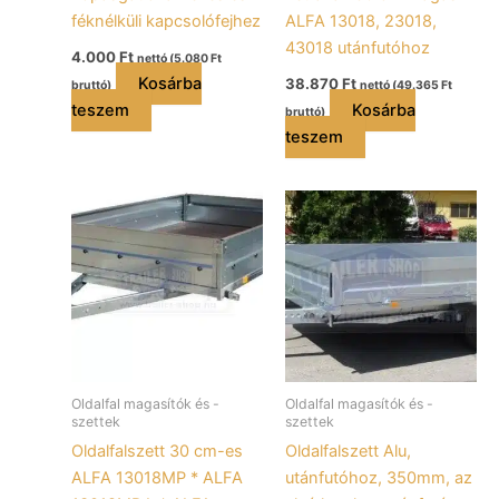
féknélküli kapcsolófejhez
ALFA 13018, 23018,
43018 utánfutóhoz
4.000
Ft
nettó (
5.080
Ft
Kosárba
38.870
Ft
bruttó)
nettó (
49.365
Ft
teszem
Kosárba
bruttó)
teszem
Oldalfal magasítók és -
Oldalfal magasítók és -
szettek
szettek
Oldalfalszett 30 cm-es
Oldalfalszett Alu,
ALFA 13018MP * ALFA
utánfutóhoz, 350mm, az