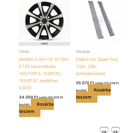
Felnik
Rámpák
Alufelni 5.00×13/ 4×100/
Feljáró sín Quad-hoz,
ET30 használható
1,5m, 2db,
155/70R13, 155R13C,
kötőelemekkel
165/R13C kerékhez
55.570
Ft
nettó (
70.574
Ft
E0031
Kosárba
bruttó)
teszem
34.500
Ft
nettó (
43.815
Ft
Kosárba
bruttó)
teszem