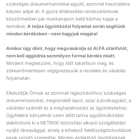
szükséges dokumentumokkal együtt, azonnali használatra
készen adjuk át. A gyors értékesítési rendszerünknek
köszönhetően pár munkanapon belül kézhez kapja a
terméket.
A teljes ügyintézési folyamat során segítünk
minden kérdésben – nem hagyjuk magára!
Amikor úgy dönt, hogy megvásárolja az ALFA utánfutót,
nem kell aggódnia semmilyen formai kérdés miatt.
Mindent megteszünk, hogy időt takarítson meg, és
zökkenőmentesen végigvezessük a rendelés és vásárlás
folyamatán.
Elkészítjük Önnek az azonnali regisztrációhoz szükséges
dokumentumokat, megrendelő lapot, azaz a jóváhagyást, a
vásárlási számlát és a meghatalmazást az ügyintézéshez.
Ügyfeleink kényelmét szem előtt tartva együttműködést
alakítottunk ki a NETRISK biztosítási alkuszi szolgáltatást
nyújtó társasággal, amely a kötelező felelősségbiztosítások
egyik vezető szereplője. Minden érdeklődő ügyfelünknek