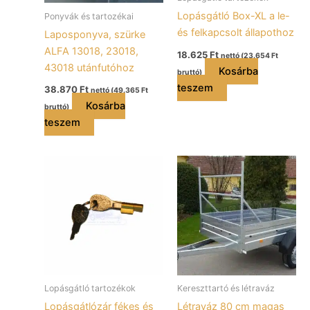
Lopásgátló Box-XL a le-
Ponyvák és tartozékai
és felkapcsolt állapothoz
Laposponyva, szürke
ALFA 13018, 23018,
18.625
Ft
nettó (
23.654
Ft
43018 utánfutóhoz
Kosárba
bruttó)
teszem
38.870
Ft
nettó (
49.365
Ft
Kosárba
bruttó)
teszem
Lopásgátló tartozékok
Kereszttartó és létraváz
Lopásgátlózár fékes és
Létraváz 80 cm magas