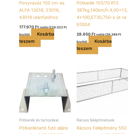
Ponyvaváz 150 cm-es
Pótkerék 155/70 R13
ALFA 13018, 23018,
387kg,140km/h.4,00×13,
43018 utánfutóhoz
4×100,ET30,750-s út-ra
E0004
177.970
Ft
nettó (
226.022
Ft
Kosárba
28.650
Ft
bruttó)
nettó (
36.386
Ft
teszem
Kosárba
bruttó)
teszem
Pótkerék és tartozékai
Rácsos felépítmények
Pótkeréktartó futó aljára
Rácsos Felépítmény 550