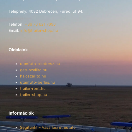
Telephely: 4032 Debrecen, Füredi út 94.
Telefon:
+36 70 621 7696
Email:
info@trailer-shop.hu
Oldalaink
utanfuto-alkatresz.hu
gep-szallito.hu
hajoszallito.hu
utanfuto-berles.hu
trailer-rent.hu
trailer-shop.hu
Információk
Segítünk! – Vásárlási útmutató