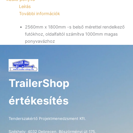
utánfutóhoz
Leírás
mennyiség
További információk
2560mm x 1800mm -s belső mérettel rendelkező
futókhoz, oldalfaltól számítva 1000mm magas
ponyvavázhoz
TrailerShop
értékesítés
Tenderszakértő Projektmenedzsment Kft.
Székhely: 4032 Debrecen, Böszörményi út 175.