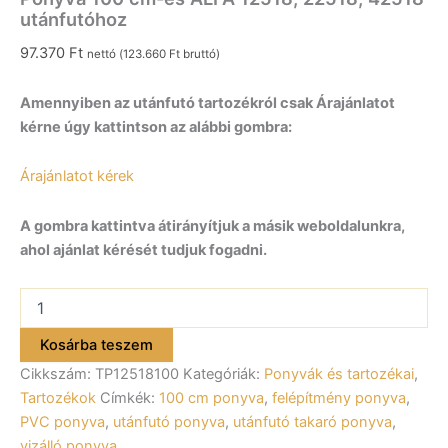
utánfutóhoz
97.370
Ft
nettó (
123.660
Ft
bruttó)
Amennyiben az utánfutó tartozékról csak Árajánlatot
kérne úgy kattintson az alábbi gombra:
Árajánlatot kérek
A gombra kattintva átirányítjuk a másik weboldalunkra,
ahol ajánlat kérését tudjuk fogadni.
Ponyva
100
cm-
Kosárba teszem
es
Cikkszám:
TP12518100
Kategóriák:
Ponyvák és tartozékai
,
ALFA
12518,
Tartozékok
Címkék:
100 cm ponyva
,
felépítmény ponyva
,
22518,
PVC ponyva
,
utánfutó ponyva
,
utánfutó takaró ponyva
,
42518
vizálló ponyva