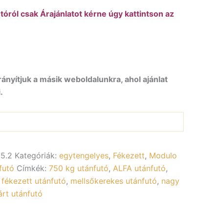
óról csak Árajánlatot kérne úgy kattintson az
rányítjuk a másik weboldalunkra, ahol ajánlat
.
5.2
Kategóriák:
egytengelyes
,
Fékezett
,
Modulo
futó
Címkék:
750 kg utánfutó
,
ALFA utánfutó
,
,
fékezett utánfutó
,
mellsőkerekes utánfutó
,
nagy
árt utánfutó