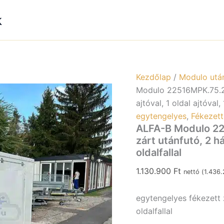
k
Kezdőlap
/
Modulo utá
Modulo 22516MPK.75.2 
ajtóval, 1 oldal ajtóval, 
egytengelyes
,
Fékezett
ALFA-B Modulo 22
zárt utánfutó, 2 hát
oldalfallal
1.130.900
Ft
nettó (
1.436
egytengelyes fékezett zá
oldalfallal