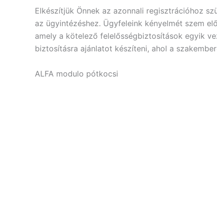
Elkészítjük Önnek az azonnali regisztrációhoz s
az ügyintézéshez. Ügyfeleink kényelmét szem előt
amely a kötelező felelősségbiztosítások egyik v
biztosításra ajánlatot készíteni, ahol a szakemb
ALFA modulo pótkocsi