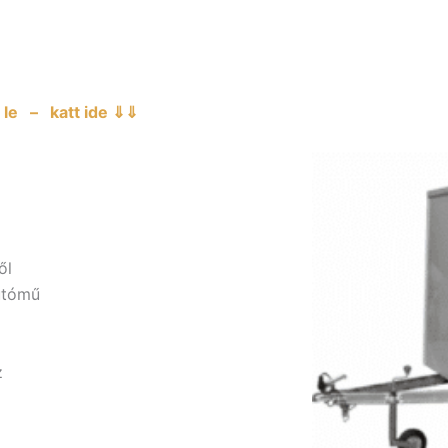
le – katt ide ⇓⇓
ől
utómű
z