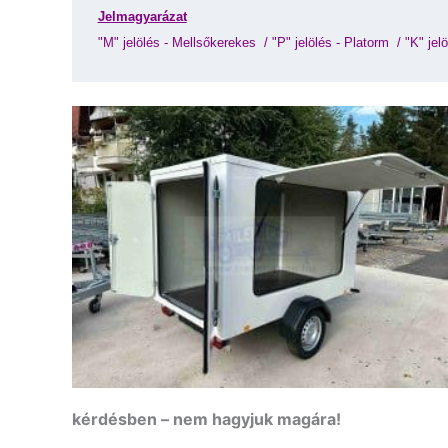
Jelmagyarázat
"M" jelölés - Mellsőkerekes 
 / 
"P" jelölés - Platorm 
 / 
"K" jelö
kérdésben – nem hagyjuk magára!