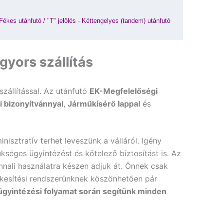
 Fékes utánfutó
 / 
"T" jelölés - Kéttengelyes (tandem) utánfutó
yors szállítás
szállítással. Az utánfutó
EK-Megfelelőségi
i bizonyítvánnyal
,
Járműkísérő lappal
és
nisztratív terhet leveszünk a válláról. Igény
kséges ügyintézést és kötelező biztosítást is. Az
nali használatra készen adjuk át. Önnek csak
rtékesítési rendszerünknek köszönhetően pár
 ügyintézési folyamat során segítünk minden