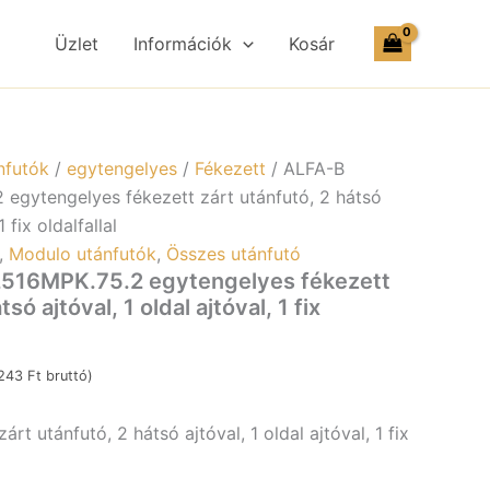
22516MPK.75.2
egytengelyes
Üzlet
Információk
Kosár
fékezett
zárt
utánfutó,
2
hátsó
ajtóval,
nfutók
/
egytengelyes
/
Fékezett
/ ALFA-B
1
egytengelyes fékezett zárt utánfutó, 2 hátsó
oldal
1 fix oldalfallal
ajtóval,
1
,
Modulo utánfutók
,
Összes utánfutó
fix
516MPK.75.2 egytengelyes fékezett
oldalfallal
só ajtóval, 1 oldal ajtóval, 1 fix
mennyiség
.243
Ft
bruttó)
rt utánfutó, 2 hátsó ajtóval, 1 oldal ajtóval, 1 fix