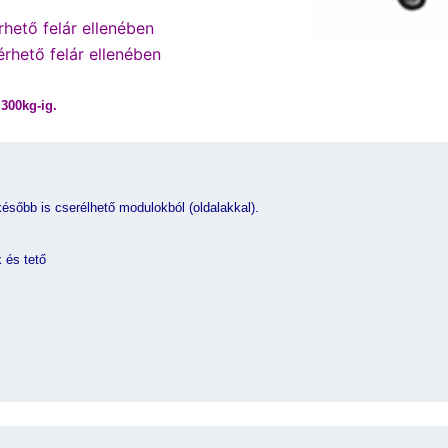
hető felár ellenében
érhető felár ellenében
300kg-ig.
ésőbb is cserélhető modulokból (oldalakkal).
 és tető