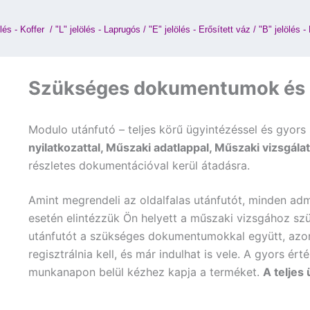
lés - Koffer 
 / 
"L" jelölés - Laprugós
 / 
"E" jelölés - Erősített váz
 / 
"B" jelölés -
Szükséges dokumentumok és g
Modulo utánfutó – teljes körű ügyintézéssel és gyors 
nyilatkozattal, Műszaki adatlappal, Műszaki vizsgálat
részletes dokumentációval kerül átadásra.
Amint megrendeli az oldalfalas utánfutót, minden admi
esetén elintézzük Ön helyett a műszaki vizsgához szü
utánfutót a szükséges dokumentumokkal együtt, azon
regisztrálnia kell, és már indulhat is vele. A gyors é
munkanapon belül kézhez kapja a terméket.
A teljes