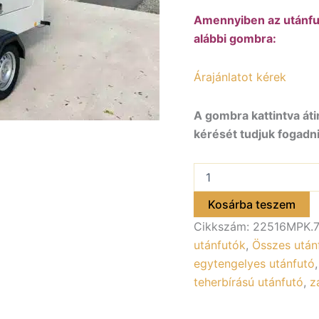
Amennyiben az utánfut
alábbi gombra:
Árajánlatot kérek
A gombra kattintva áti
kérését tudjuk fogadni
ALFA-
B
Modulo
Kosárba teszem
22516MPK.75.2
Cikkszám:
22516MPK.7
egytengelyes
fékezett
utánfutók
,
Összes után
zárt
egytengelyes utánfutó
utánfutó,
teherbírású utánfutó
,
z
2
hátsó
ajtóval,