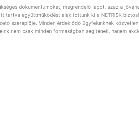
zükséges dokumentumokat, megrendelő lapot, azaz a jóváha
t tartva együttműködést alakítottunk ki a NETRISK biztosítá
ezető szereplője. Minden érdeklődő ügyfelünknek közvetlenü
ereink nem csak minden formaságban segítenek, hanem akciós 