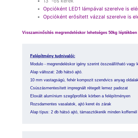
13 ”-os kerék
Opcióként LED1 lámpával szerelve is elér
Opcióként erősített vázzal szerelve is el
Visszaminősítés megrendeléskor lehetséges 50kg léptékben 
Felépítmény tudnivalói:
Modulo - megrendeléskor igény szerint összeállítható vagy k
Alap változat: 2db hátsó ajtó.
10 mm vastagságú, fehér kompozit szendvics anyag oldalak
Csúszásmentesített impregnált rétegelt lemez padozat
Eloxált alumínium szegőprofilok körben a felépítményen
Rozsdamentes vasalatok, ajtó keret és zárak
Alap típus: 2 db hátsó ajtó, támasztókerék minden koffernél