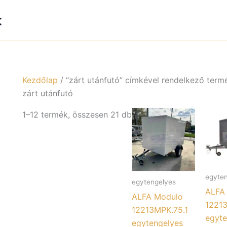
k
Kezdőlap
/ “zárt utánfutó” címkével rendelkező term
zárt utánfutó
1–12 termék, összesen 21 db
egyte
egytengelyes
ALFA
ALFA Modulo
1221
12213MPK.75.1
egyte
egytengelyes