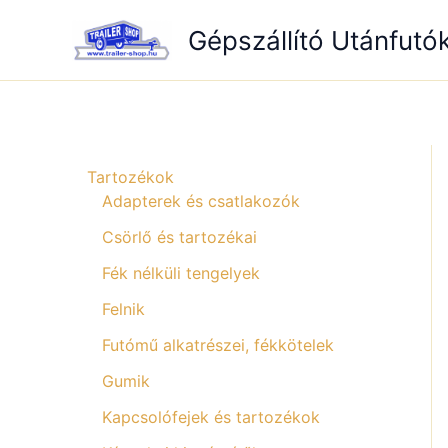
Skip
Gépszállító Utánfutó
to
content
Tartozékok
Adapterek és csatlakozók
Csörlő és tartozékai
Fék nélküli tengelyek
Felnik
Futómű alkatrészei, fékkötelek
Gumik
Kapcsolófejek és tartozékok