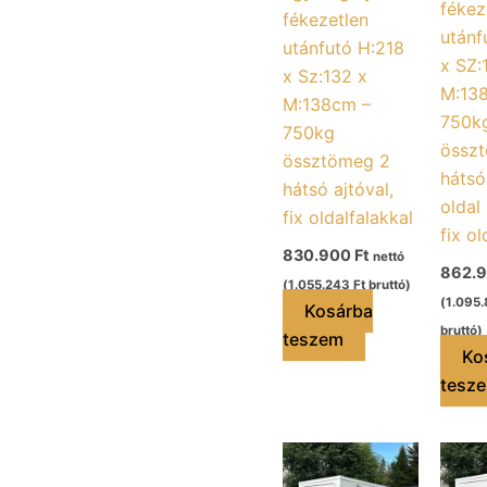
fékez
fékezetlen
utánf
utánfutó H:218
x SZ:
x Sz:132 x
M:13
M:138cm –
750k
750kg
össz
össztömeg 2
hátsó 
hátsó ajtóval,
oldal 
fix oldalfalakkal
fix ol
830.900
Ft
nettó
862.
(
1.055.243
Ft
bruttó)
(
1.095
Kosárba
bruttó)
teszem
Ko
tesz