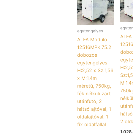
egyte
egytengelyes
ALFA
ALFA Modulo
1251
12516MPK.75.2
dobo
dobozos
egyte
egytengelyes
H:2,5
H:2,52 x Sz:1,56
Sz:1,
x M:1,4m
M:1,4
méretű, 750kg,
750kg
fék nélküli zárt
nélkül
utánfutó, 2
utánf
hátsó ajtóval, 1
hátsó
oldalajtóval, 1
2 old
fix oldalfallal
1.028