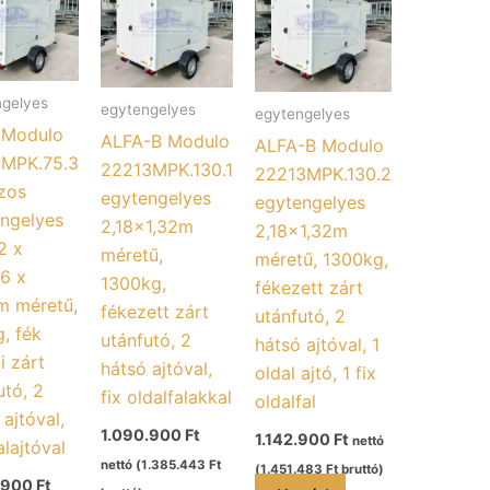
ngelyes
egytengelyes
egytengelyes
 Modulo
ALFA-B Modulo
ALFA-B Modulo
6MPK.75.3
22213MPK.130.1
22213MPK.130.2
zos
egytengelyes
egytengelyes
ngelyes
2,18×1,32m
2,18×1,32m
2 x
méretű,
méretű, 1300kg,
56 x
1300kg,
fékezett zárt
m méretű,
fékezett zárt
utánfutó, 2
, fék
utánfutó, 2
hátsó ajtóval, 1
i zárt
hátsó ajtóval,
oldal ajtó, 1 fix
utó, 2
fix oldalfalakkal
oldalfal
 ajtóval,
1.090.900
Ft
1.142.900
Ft
nettó
alajtóval
nettó (
1.385.443
Ft
(
1.451.483
Ft
bruttó)
.900
Ft