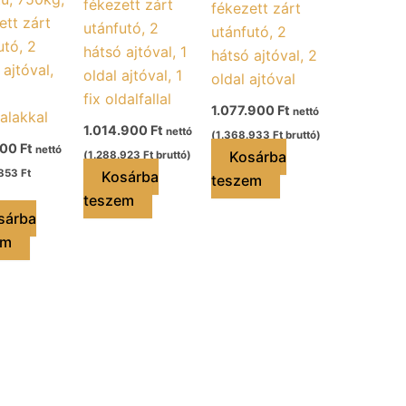
fékezett zárt
fékezett zárt
ett zárt
utánfutó, 2
utánfutó, 2
utó, 2
hátsó ajtóval, 1
hátsó ajtóval, 2
 ajtóval,
oldal ajtóval, 1
oldal ajtóval
fix oldalfallal
1.077.900
Ft
nettó
falakkal
1.014.900
Ft
nettó
(
1.368.933
Ft
bruttó)
900
Ft
nettó
Kosárba
(
1.288.923
Ft
bruttó)
.853
Ft
Kosárba
teszem
teszem
sárba
em