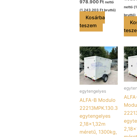
978.900
Ft
nettó
nettó (
(
1.243.203
Ft
bruttó)
bruttó)
Kosárba
Ko
teszem
tesz
egyte
egytengelyes
ALFA
ALFA-B Modulo
Modu
22213MPK.130.3
2221
egytengelyes
egyte
2,18×1,32m
2,18×
méretű, 1300kg,
méret