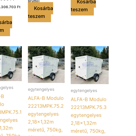
Kosárba
bruttó)
1.306.703
Ft
Kosárba
teszem
teszem
sárba
em
ngelyes
egytengelyes
egytengelyes
-B
ALFA-B Modulo
ALFA-B Modulo
lo
22213MPK.75.2
22213MPK.75.3
3MPK.75.1
egytengelyes
egytengelyes
ngelyes
2,18×1,32m
2,18×1,32m
1,32m
méretű, 750kg,
méretű, 750kg,
ű, 750kg,