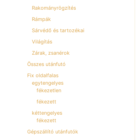
Rakományrögzítés
Rámpák
Sárvédő és tartozékai
Világítás
Zárak, zsanérok
Összes utánfutó
Fix oldalfalas
egytengelyes
fékezetlen
fékezett
kéttengelyes
fékezett
Gépszállító utánfutók