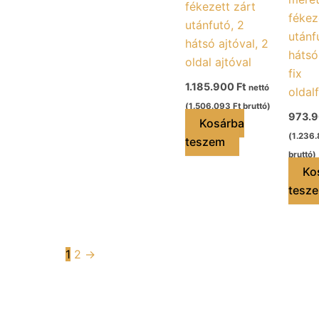
fékezett zárt
fékez
utánfutó, 2
utánf
hátsó ajtóval, 2
hátsó
oldal ajtóval
fix
1.185.900
Ft
nettó
oldal
(
1.506.093
Ft
bruttó)
973.
Kosárba
(
1.236
teszem
bruttó)
Ko
tesz
1
2
→