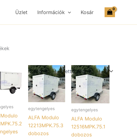
Üzlet
Információk
Kosár
ékek
ngelyes
egytengelyes
egytengelyes
 Modulo
ALFA Modulo
ALFA Modulo
3MPK.75.2
12213MPK.75.3
12516MPK.75.1
ngelyes
dobozos
dobozos