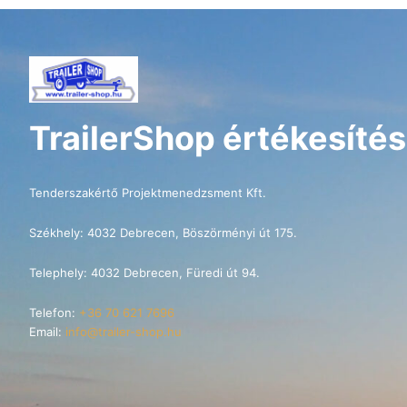
TrailerShop értékesítés
Tenderszakértő Projektmenedzsment Kft.
Székhely: 4032 Debrecen, Böszörményi út 175.
Telephely: 4032 Debrecen, Füredi út 94.
Telefon:
+36 70 621 7696
Email:
info@trailer-shop.hu