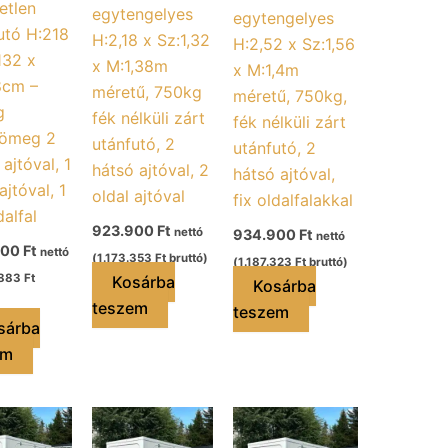
etlen
egytengelyes
egytengelyes
utó H:218
H:2,18 x Sz:1,32
H:2,52 x Sz:1,56
132 x
x M:1,38m
x M:1,4m
8cm –
méretű, 750kg
méretű, 750kg,
g
fék nélküli zárt
fék nélküli zárt
tömeg 2
utánfutó, 2
utánfutó, 2
ajtóval, 1
hátsó ajtóval, 2
hátsó ajtóval,
ajtóval, 1
oldal ajtóval
fix oldalfalakkal
dalfal
923.900
Ft
nettó
934.900
Ft
nettó
900
Ft
nettó
(
1.173.353
Ft
bruttó)
(
1.187.323
Ft
bruttó)
.883
Ft
Kosárba
Kosárba
teszem
teszem
sárba
em