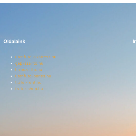
Oldalaink
I
utanfuto-alkatresz.hu
gep-szallito.hu
hajoszallito.hu
utanfuto-berles.hu
trailer-rent.hu
trailer-shop.hu