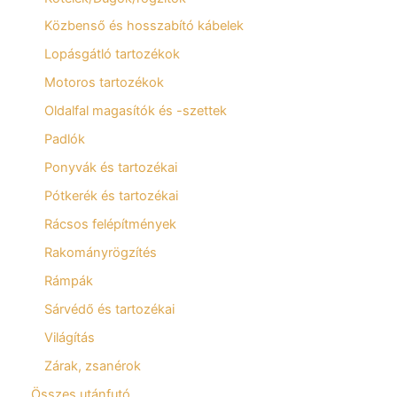
Közbenső és hosszabító kábelek
Lopásgátló tartozékok
Motoros tartozékok
Oldalfal magasítók és -szettek
Padlók
Ponyvák és tartozékai
Pótkerék és tartozékai
Rácsos felépítmények
Rakományrögzítés
Rámpák
Sárvédő és tartozékai
Világítás
Zárak, zsanérok
Összes utánfutó