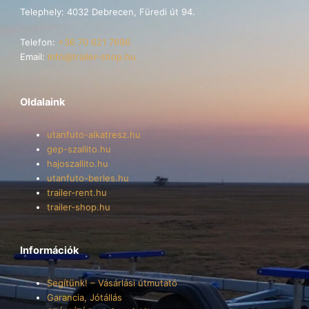
Telephely: 4032 Debrecen, Füredi út 94.
Telefon:
+36 70 621 7696
Email:
info@trailer-shop.hu
Oldalaink
utanfuto-alkatresz.hu
gep-szallito.hu
hajoszallito.hu
utanfuto-berles.hu
trailer-rent.hu
trailer-shop.hu
Információk
Segítünk! – Vásárlási útmutató
Garancia, Jótállás