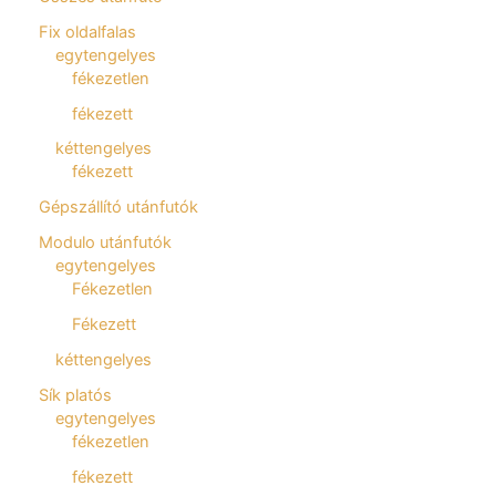
Fix oldalfalas
egytengelyes
fékezetlen
fékezett
kéttengelyes
fékezett
Gépszállító utánfutók
Modulo utánfutók
egytengelyes
Fékezetlen
Fékezett
kéttengelyes
Sík platós
egytengelyes
fékezetlen
fékezett