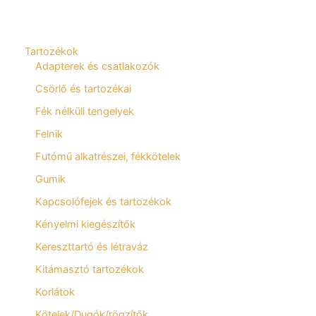
Tartozékok
Adapterek és csatlakozók
Csörlő és tartozékai
Fék nélküli tengelyek
Felnik
Futómű alkatrészei, fékkötelek
Gumik
Kapcsolófejek és tartozékok
Kényelmi kiegészítők
Kereszttartó és létraváz
Kitámasztó tartozékok
Korlátok
Kötelek/Dugók/rögzítők