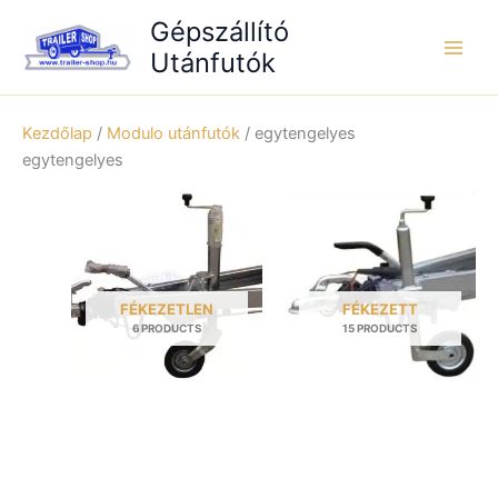
Skip
Gépszállító
to
Utánfutók
content
Kezdőlap
/
Modulo utánfutók
/ egytengelyes
egytengelyes
FÉKEZETLEN
FÉKEZETT
6 PRODUCTS
15 PRODUCTS