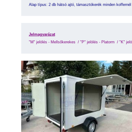
Alap típus: 2 db hátsó ajtó, támasztókerék minden koffernél
Jelmagyarázat
"M" jelölés - Mellsőkerekes 
 / 
"P" jelölés - Platorm 
 / 
"K" jelö