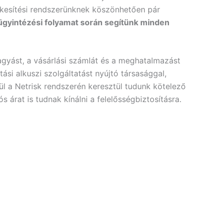
rtékesítési rendszerünknek köszönhetően pár
 ügyintézési folyamat során segítünk minden
gyást, a vásárlási számlát és a meghatalmazást
si alkuszi szolgáltatást nyújtó társasággal,
l a Netrisk rendszerén keresztül tudunk kötelező
árat is tudnak kínálni a felelősségbiztosításra.