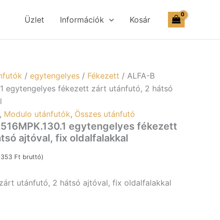
22516MPK.130.1
egytengelyes
Üzlet
Információk
Kosár
fékezett
zárt
utánfutó,
2
hátsó
ajtóval,
nfutók
/
egytengelyes
/
Fékezett
/ ALFA-B
fix
egytengelyes fékezett zárt utánfutó, 2 hátsó
oldalfalakkal
l
mennyiség
,
Modulo utánfutók
,
Összes utánfutó
516MPK.130.1 egytengelyes fékezett
tsó ajtóval, fix oldalfalakkal
4.353
Ft
bruttó)
árt utánfutó, 2 hátsó ajtóval, fix oldalfalakkal