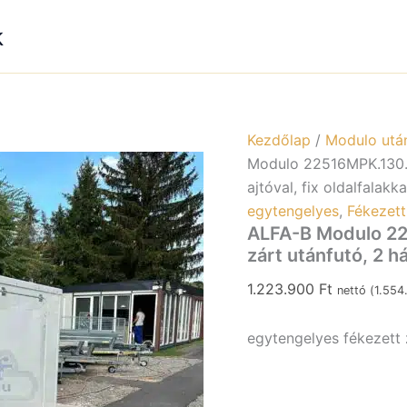
k
Kezdőlap
/
Modulo utá
Modulo 22516MPK.130.1 
ajtóval, fix oldalfalakka
egytengelyes
,
Fékezett
ALFA-B Modulo 22
zárt utánfutó, 2 há
1.223.900
Ft
nettó (
1.55
egytengelyes fékezett z