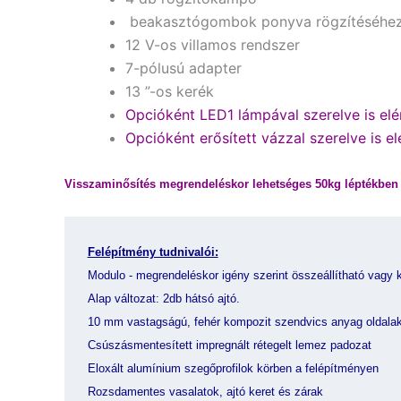
beakasztógombok ponyva rögzítéséhe
12 V-os villamos rendszer
7-pólusú adapter
13 ”-os kerék
Opcióként LED1 lámpával szerelve is elér
Opcióként erősített vázzal szerelve is el
Visszaminősítés megrendeléskor lehetséges 50kg léptékben 
Felépítmény tudnivalói:
Modulo - megrendeléskor igény szerint összeállítható vagy k
Alap változat: 2db hátsó ajtó.
10 mm vastagságú, fehér kompozit szendvics anyag oldalak
Csúszásmentesített impregnált rétegelt lemez padozat
Eloxált alumínium szegőprofilok körben a felépítményen
Rozsdamentes vasalatok, ajtó keret és zárak