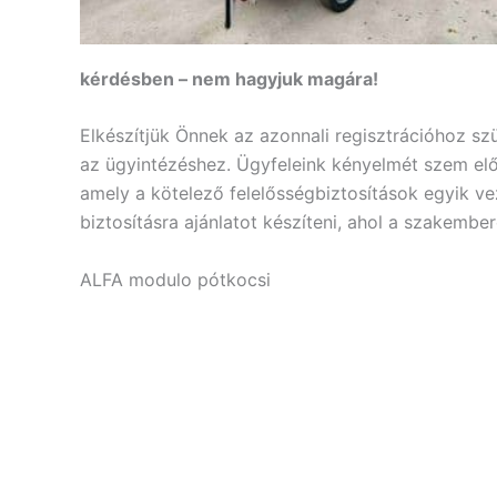
kérdésben – nem hagyjuk magára!
Elkészítjük Önnek az azonnali regisztrációhoz s
az ügyintézéshez. Ügyfeleink kényelmét szem előt
amely a kötelező felelősségbiztosítások egyik v
biztosításra ajánlatot készíteni, ahol a szakemb
ALFA modulo pótkocsi