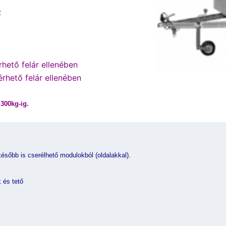
z
hető felár ellenében
érhető felár ellenében
300kg-ig.
ésőbb is cserélhető modulokból (oldalakkal).
 és tető