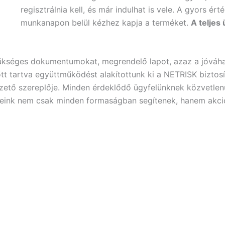
regisztrálnia kell, és már indulhat is vele. A gyors é
munkanapon belül kézhez kapja a terméket.
A teljes
zükséges dokumentumokat, megrendelő lapot, azaz a jóváha
t tartva együttműködést alakítottunk ki a NETRISK biztosítá
ezető szereplője. Minden érdeklődő ügyfelünknek közvetlenü
ereink nem csak minden formaságban segítenek, hanem akciós 