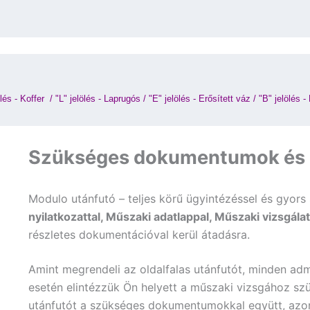
lés - Koffer 
 / 
"L" jelölés - Laprugós
 / 
"E" jelölés - Erősített váz
 / 
"B" jelölés -
Szükséges dokumentumok és g
Modulo utánfutó – teljes körű ügyintézéssel és gyors 
nyilatkozattal, Műszaki adatlappal, Műszaki vizsgálat
részletes dokumentációval kerül átadásra.
Amint megrendeli az oldalfalas utánfutót, minden admi
esetén elintézzük Ön helyett a műszaki vizsgához szü
utánfutót a szükséges dokumentumokkal együtt, azon