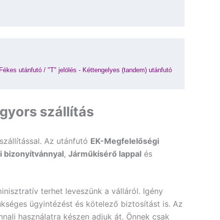
 Fékes utánfutó
 / 
"T" jelölés - Kéttengelyes (tandem) utánfutó
yors szállítás
szállítással. Az utánfutó
EK-Megfelelőségi
i bizonyítvánnyal
,
Járműkísérő lappal
és
nisztratív terhet leveszünk a válláról. Igény
kséges ügyintézést és kötelező biztosítást is. Az
nali használatra készen adjuk át. Önnek csak