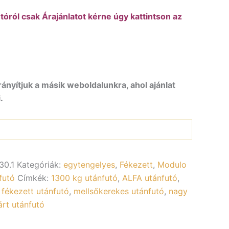
óról csak Árajánlatot kérne úgy kattintson az
rányítjuk a másik weboldalunkra, ahol ajánlat
.
30.1
Kategóriák:
egytengelyes
,
Fékezett
,
Modulo
futó
Címkék:
1300 kg utánfutó
,
ALFA utánfutó
,
,
fékezett utánfutó
,
mellsőkerekes utánfutó
,
nagy
árt utánfutó