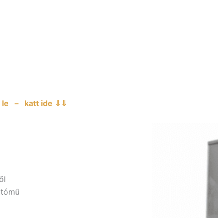
le – katt ide ⇓⇓
ől
utómű