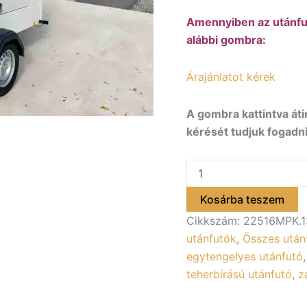
Amennyiben az utánfut
alábbi gombra:
Árajánlatot kérek
A gombra kattintva áti
kérését tudjuk fogadni
ALFA-
B
Modulo
Kosárba teszem
22516MPK.130.1
Cikkszám:
22516MPK.1
egytengelyes
fékezett
utánfutók
,
Összes után
zárt
egytengelyes utánfutó
utánfutó,
teherbírású utánfutó
,
z
2
hátsó
ajtóval,