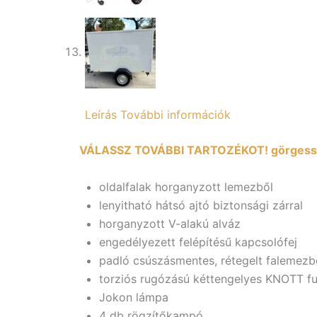
Leírás
További információk
VÁLASSZ TOVÁBBI TARTOZÉKOT! görgess 
oldalfalak horganyzott lemezből
lenyitható hátsó ajtó biztonsági zárral
horganyzott V-alakú alváz
engedélyezett felépítésű kapcsolófej
padló csúszásmentes, rétegelt falemezb
torziós rugózású kéttengelyes KNOTT f
Jokon lámpa
4 db rögzítőkampó