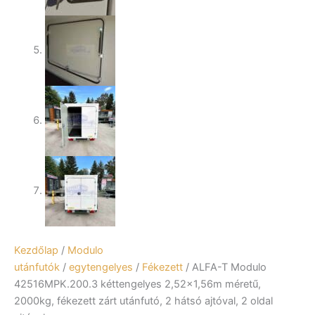
Kezdőlap
/
Modulo
utánfutók
/
egytengelyes
/
Fékezett
/ ALFA-T Modulo
42516MPK.200.3 kéttengelyes 2,52×1,56m méretű,
2000kg, fékezett zárt utánfutó, 2 hátsó ajtóval, 2 oldal