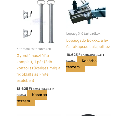
Lopásgátló tartozékok
Lopásgátló Box-XL a le-
és felkapcsolt állapothoz
Kitámasztó tartozékok
18.625
Ft
Gyorstámasztóláb
nettó (
23.654
Ft
Kosárba
komplett, 1 pár (2db
bruttó)
teszem
konzol szükséges még a
fix oldalfalas kivitel
esetében)
18.625
Ft
nettó (
23.654
Ft
Kosárba
bruttó)
teszem