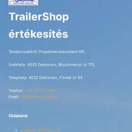
TrailerShop
értékesítés
Tenderszakértő Projektmenedzsment Kft.
Székhely: 4032 Debrecen, Böszörményi út 175.
Telephely: 4032 Debrecen, Füredi út 94.
Telefon:
+36 70 621 7696
Email:
info@trailer-shop.hu
Oldalaink
utanfuto-alkatresz.hu