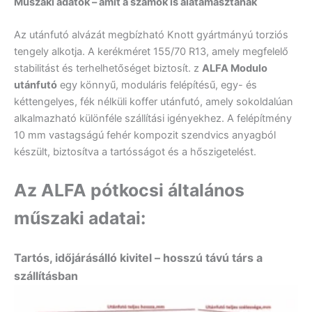
Műszaki adatok – amit a számok is alátámasztanak
Az utánfutó alvázát megbízható Knott gyártmányú torziós
tengely alkotja. A kerékméret 155/70 R13, amely megfelelő
stabilitást és terhelhetőséget biztosít.
z
ALFA Modulo
utánfutó
egy könnyű, moduláris felépítésű, egy- és
kéttengelyes, fék nélküli koffer utánfutó, amely sokoldalúan
alkalmazható különféle szállítási igényekhez.
A felépítmény
10 mm vastagságú fehér kompozit szendvics anyagból
készült, biztosítva a tartósságot és a hőszigetelést.
Az ALFA pótkocsi általános
műszaki adatai:
Tartós, időjárásálló kivitel – hosszú távú társ a
szállításban