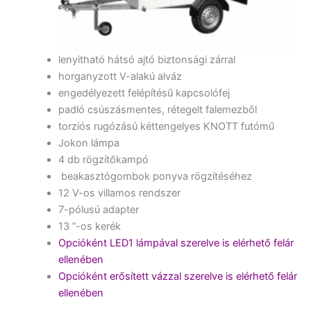
lenyitható hátsó ajtó biztonsági zárral
horganyzott V-alakú alváz
engedélyezett felépítésű kapcsolófej
padló csúszásmentes, rétegelt falemezből
torziós rugózású kéttengelyes KNOTT futómű
Jokon lámpa
4 db rögzítőkampó
beakasztógombok ponyva rögzítéséhez
12 V-os villamos rendszer
7-pólusú adapter
13 ”-os kerék
Opcióként LED1 lámpával szerelve is elérhető felár
ellenében
Opcióként erősített vázzal szerelve is elérhető felár
ellenében