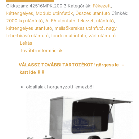
42516MPK.200.3
Cikkszám:
42516MPK.200.3
Kategóriák:
Fékezett
,
kéttengelyes
2,52×1,56m
kéttengelyes
,
Modulo utánfutók
,
Összes utánfutó
Címkék:
méretű,
2000 kg utánfutó
,
ALFA utánfutó
,
fékezett utánfutó
,
2000kg,
kéttengelyes utánfutó
,
mellsőkerekes utánfutó
,
nagy
fékezett
teherbírású utánfutó
,
tandem utánfutó
,
zárt utánfutó
zárt
Leírás
utánfutó,
2
További információk
hátsó
ajtóval,
VÁLASSZ TOVÁBBI TARTOZÉKOT! görgess le –
2
katt ide ⇓⇓
oldal
ajtóval
oldalfalak horganyzott lemezből
mennyiség