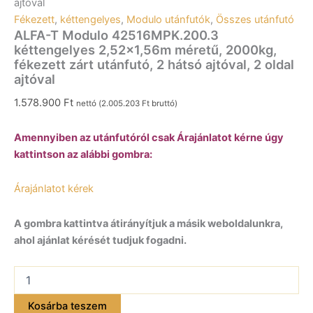
ajtóval
Fékezett
,
kéttengelyes
,
Modulo utánfutók
,
Összes utánfutó
ALFA-T Modulo 42516MPK.200.3
kéttengelyes 2,52×1,56m méretű, 2000kg,
fékezett zárt utánfutó, 2 hátsó ajtóval, 2 oldal
ajtóval
1.578.900
Ft
nettó (
2.005.203
Ft
bruttó)
Amennyiben az utánfutóról csak Árajánlatot kérne úgy
kattintson az alábbi gombra:
Árajánlatot kérek
A gombra kattintva átirányítjuk a másik weboldalunkra,
ahol ajánlat kérését tudjuk fogadni.
ALFA-
T
Modulo
Kosárba teszem