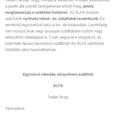
helyen tárolja, hogy növelje a védelmet. A teljes szerkezetet
a padló alá szerelt tartógerenda erősíti meg
, amely
megtámasztja a szállítási felületet
. Az ALFA modulo
utánfutók
nyitható hátsó- és oldalfallal rendelkezik.
Ez
rendkívül egyszerűvé teszi a be- és kirakodást. Lehetőség
van hosszú áruk vagy anyagok szállítására nyitott vagy
eltávolított oldallappal is. Csak vegye le a horgokról, és
különféle típusú rakományt szállíthat! Az ALFA utánfutók
többféle célra használhatóak.
Egyszerű rakodás, kényelmes szállítás
ALFA
Trailer Shop
Tartozékok