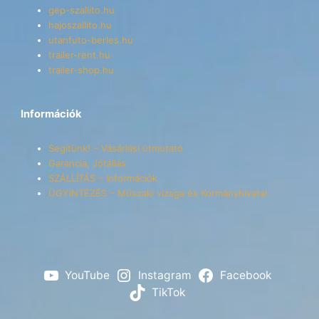
gep-szallito.hu
hajoszallito.hu
utanfuto-berles.hu
trailer-rent.hu
trailer-shop.hu
Információk
Segítünk! – Vásárlási útmutató
Garancia, Jótállás
SZÁLLÍTÁS – Információk
ÜGYINTÉZÉS – Műszaki vizsga és Kormányhivatal
YouTube
Instagram
Facebook
TikTok