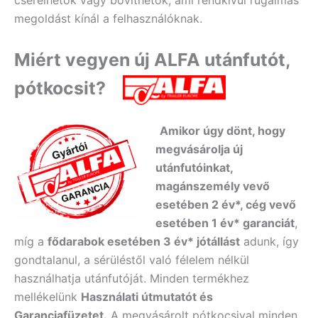
megoldást kínál a felhasználóknak.
Miért vegyen új ALFA utánfutót,
pótkocsit?
Amikor úgy dönt, hogy
megvásárolja új
utánfutóinkat,
magánszemély vevő
esetében 2 év*, cég vevő
esetében 1 év* garanciát
,
míg a
fődarabok esetében 3 év* jótállást
adunk, így
gondtalanul, a sérüléstől való félelem nélkül
használhatja utánfutóját. Minden termékhez
mellékelünk
Használati útmutatót és
Garanciafüzetet.
A
megvásárolt pótkocsival minden