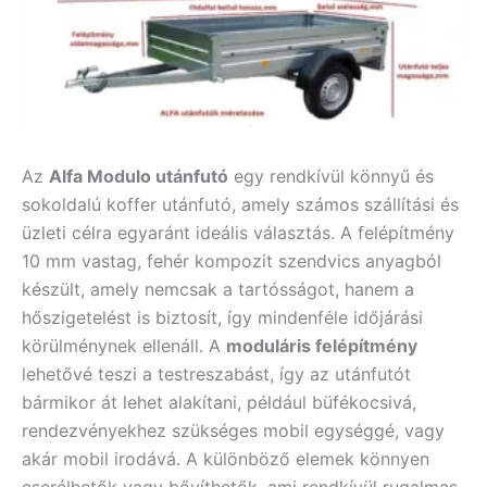
Az
Alfa Modulo utánfutó
egy rendkívül könnyű és
sokoldalú koffer utánfutó, amely számos szállítási és
üzleti célra egyaránt ideális választás. A felépítmény
10 mm vastag, fehér kompozit szendvics anyagból
készült, amely nemcsak a tartósságot, hanem a
hőszigetelést is biztosít, így mindenféle időjárási
körülménynek ellenáll. A
moduláris felépítmény
lehetővé teszi a testreszabást, így az utánfutót
bármikor át lehet alakítani, például büfékocsivá,
rendezvényekhez szükséges mobil egységgé, vagy
akár mobil irodává. A különböző elemek könnyen
cserélhetők vagy bővíthetők, ami rendkívül rugalmas