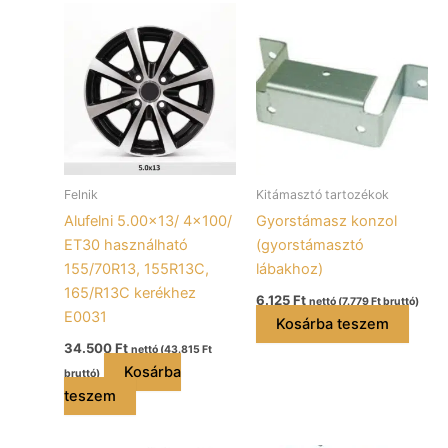
Felnik
Kitámasztó tartozékok
Alufelni 5.00×13/ 4×100/
Gyorstámasz konzol
ET30 használható
(gyorstámasztó
155/70R13, 155R13C,
lábakhoz)
165/R13C kerékhez
6.125
Ft
nettó (
7.779
Ft
bruttó)
E0031
Kosárba teszem
34.500
Ft
nettó (
43.815
Ft
Kosárba
bruttó)
teszem