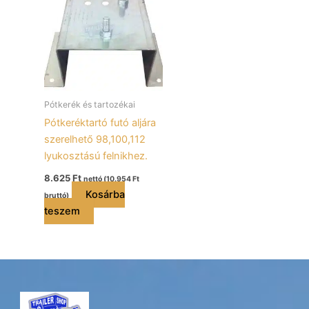
Pótkerék és tartozékai
Pótkeréktartó futó aljára
szerelhető 98,100,112
lyukosztású felnikhez.
8.625
Ft
nettó (
10.954
Ft
Kosárba
bruttó)
teszem