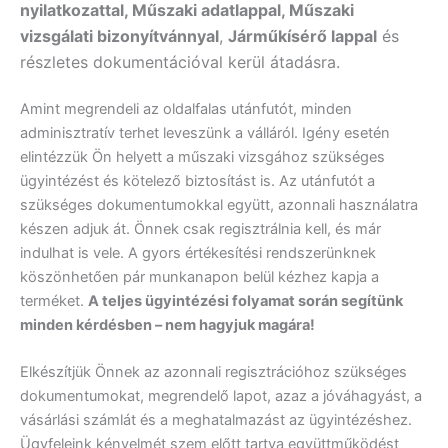
nyilatkozattal, Műszaki adatlappal, Műszaki
vizsgálati bizonyítvánnyal
,
Járműkísérő lappal
és
részletes dokumentációval kerül átadásra.
Amint megrendeli az oldalfalas utánfutót, minden
adminisztratív terhet leveszünk a válláról. Igény esetén
elintézzük Ön helyett a műszaki vizsgához szükséges
ügyintézést és kötelező biztosítást is. Az utánfutót a
szükséges dokumentumokkal együtt, azonnali használatra
készen adjuk át. Önnek csak regisztrálnia kell, és már
indulhat is vele. A gyors értékesítési rendszerünknek
köszönhetően pár munkanapon belül kézhez kapja a
terméket.
A teljes ügyintézési folyamat során segítünk
minden kérdésben – nem hagyjuk magára!
Elkészítjük Önnek az azonnali regisztrációhoz szükséges
dokumentumokat, megrendelő lapot, azaz a jóváhagyást, a
vásárlási számlát és a meghatalmazást az ügyintézéshez.
Ügyfeleink kényelmét szem előtt tartva együttműködést