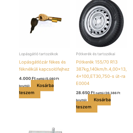
Lopásgátló tartozékok
Pótkerék és tartozékai
Lopásgátlózár fékes és
Pótkerék 155/70 R13
féknélküli kapcsolófejhez
387kg,140km/h.4,00×13,
4×100,ET30,750-s út-ra
4.000
Ft
nettó (
5.080
Ft
E0004
Kosárba
bruttó)
teszem
28.650
Ft
nettó (
36.386
Ft
Kosárba
bruttó)
teszem