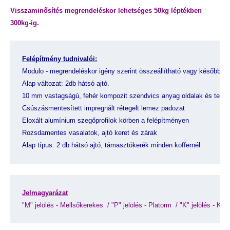
Visszaminősítés megrendeléskor lehetséges 50kg léptékben
300kg-ig.
Felépítmény tudnivalói:
Modulo - megrendeléskor igény szerint összeállítható vagy később is 
Alap változat: 2db hátsó ajtó.
10 mm vastagságú, fehér kompozit szendvics anyag oldalak és tető
Csúszásmentesített impregnált rétegelt lemez padozat
Eloxált alumínium szegőprofilok körben a felépítményen
Rozsdamentes vasalatok, ajtó keret és zárak
Alap típus: 2 db hátsó ajtó, támasztókerék minden koffernél
Jelmagyarázat
"M" jelölés - Mellsőkerekes 
 / 
"P" jelölés - Platorm 
 / 
"K" jelölés - Koff