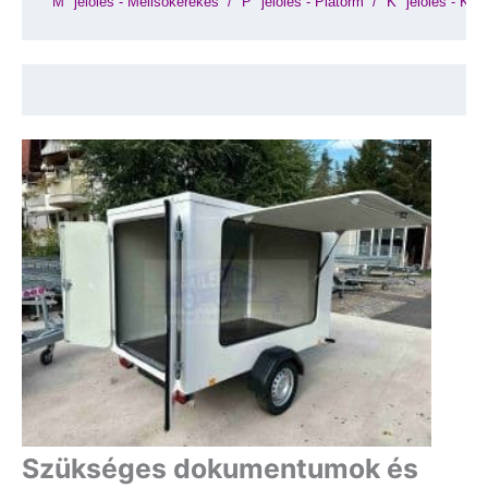
"M" jelölés - Mellsőkerekes 
 / 
"P" jelölés - Platorm 
 / 
"K" jelölés - Koff
Szükséges dokumentumok és