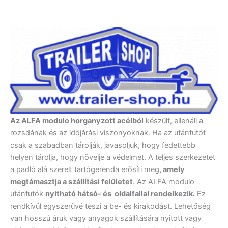
Az ALFA modulo horganyzott acélból
készült, ellenáll a
rozsdának és az időjárási viszonyoknak. Ha az utánfutót
csak a szabadban tárolják, javasoljuk, hogy fedettebb
helyen tárolja, hogy növelje a védelmet. A teljes szerkezetet
a padló alá szerelt tartógerenda erősíti meg
, amely
megtámasztja a szállítási felületet
. Az ALFA modulo
utánfutók
nyitható hátsó- és oldalfallal rendelkezik.
Ez
rendkívül egyszerűvé teszi a be- és kirakodást. Lehetőség
van hosszú áruk vagy anyagok szállítására nyitott vagy