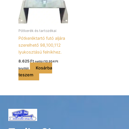
Pótkerék és tartozékai
Pótkeréktartó futó aljára
szerelhető 98,100,112
lyukosztású felnikhez.
8.625
Ft
nettó (
10.954
Ft
Kosárba
bruttó)
teszem