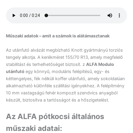
Műszaki adatok – amit a számok is alátámasztanak
Az utánfutó alvázát megbízható Knott gyártmányú torziós
tengely alkotja. A kerékméret 155/70 R13, amely megfelelő
stabilitást és terhelhetőséget biztosít.
z
ALFA Modulo
utánfutó
egy könnyű, moduláris felépítésű, egy- és
kéttengelyes, fék nélküli koffer utánfutó, amely sokoldalúan
alkalmazható különféle szállítási igényekhez.
A felépítmény
10 mm vastagságú fehér kompozit szendvics anyagból
készült, biztosítva a tartósságot és a hőszigetelést.
Az ALFA pótkocsi általános
műszaki adatai: