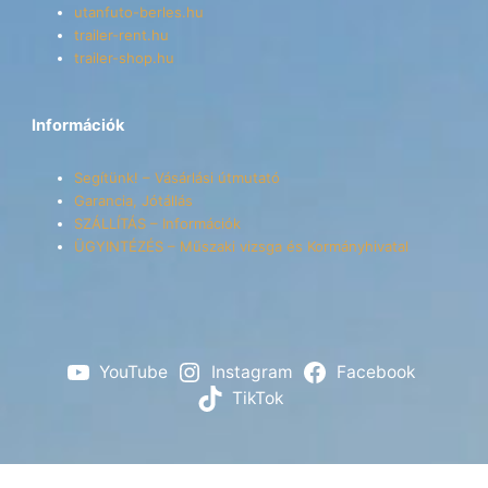
utanfuto-berles.hu
trailer-rent.hu
trailer-shop.hu
Információk
Segítünk! – Vásárlási útmutató
Garancia, Jótállás
SZÁLLÍTÁS – Információk
ÜGYINTÉZÉS – Műszaki vizsga és Kormányhivatal
YouTube
Instagram
Facebook
TikTok