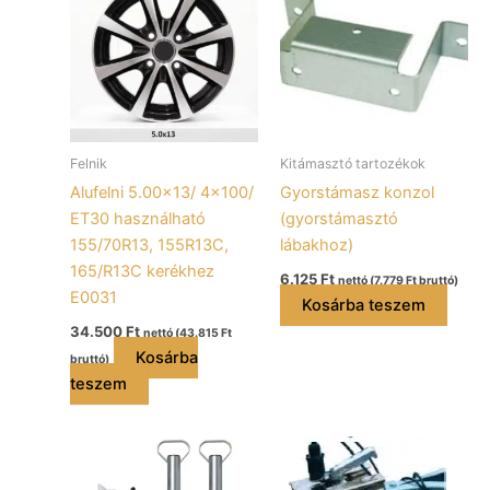
Felnik
Kitámasztó tartozékok
Alufelni 5.00×13/ 4×100/
Gyorstámasz konzol
ET30 használható
(gyorstámasztó
155/70R13, 155R13C,
lábakhoz)
165/R13C kerékhez
6.125
Ft
nettó (
7.779
Ft
bruttó)
E0031
Kosárba teszem
34.500
Ft
nettó (
43.815
Ft
Kosárba
bruttó)
teszem