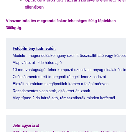
ellenében
Visszaminősítés megrendeléskor lehetséges 50kg léptékben
300kg-ig.
Felépítmény tudnivalói:
Modulo - megrendeléskor igény szerint összeállítható vagy később is 
Alap változat: 2db hátsó ajtó.
10 mm vastagságú, fehér kompozit szendvics anyag oldalak és tető
Csúszásmentesített impregnált rétegelt lemez padozat
Eloxált alumínium szegőprofilok körben a felépítményen
Rozsdamentes vasalatok, ajtó keret és zárak
Alap típus: 2 db hátsó ajtó, támasztókerék minden koffernél
Jelmagyarázat