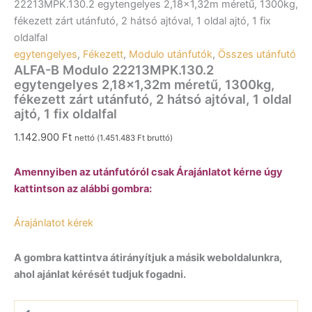
22213MPK.130.2 egytengelyes 2,18×1,32m méretű, 1300kg,
fékezett zárt utánfutó, 2 hátsó ajtóval, 1 oldal ajtó, 1 fix
oldalfal
egytengelyes
,
Fékezett
,
Modulo utánfutók
,
Összes utánfutó
ALFA-B Modulo 22213MPK.130.2
egytengelyes 2,18×1,32m méretű, 1300kg,
fékezett zárt utánfutó, 2 hátsó ajtóval, 1 oldal
ajtó, 1 fix oldalfal
1.142.900
Ft
nettó (
1.451.483
Ft
bruttó)
Amennyiben az utánfutóról csak Árajánlatot kérne úgy
kattintson az alábbi gombra:
Árajánlatot kérek
A gombra kattintva átirányítjuk a másik weboldalunkra,
ahol ajánlat kérését tudjuk fogadni.
ALFA-