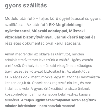
gyors szállítás
Modulo utánfutó – teljes körű ügyintézéssel és gyors
szállítással. Az utánfutó
EK-Megfelelőségi
nyilatkozattal, Műszaki adatlappal, Műszaki
vizsgálati bizonyítvánnyal
,
Járműkísérő lappal
és
részletes dokumentációval kerül átadásra.
Amint megrendeli az oldalfalas utánfutót, minden
adminisztratív terhet leveszünk a válláról. Igény esetén
elintézzük Ön helyett a műszaki vizsgához szükséges
ügyintézést és kötelező biztosítást is. Az utánfutót a
szükséges dokumentumokkal együtt, azonnali használatra
készen adjuk át. Önnek csak regisztrálnia kell, és már
indulhat is vele. A gyors értékesítési rendszerünknek
köszönhetően pár munkanapon belül kézhez kapja a
terméket.
A teljes ügyintézési folyamat során segítünk
minden kérdésben – nem hagyjuk magára!