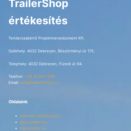
TrailerShop
értékesítés
Tenderszakértő Projektmenedzsment Kft.
Székhely: 4032 Debrecen, Böszörményi út 175.
Telephely: 4032 Debrecen, Füredi út 94.
Telefon:
+36 70 621 7696
Email:
info@trailer-shop.hu
Oldalaink
utanfuto-alkatresz.hu
gep-szallito.hu
hajoszallito.hu