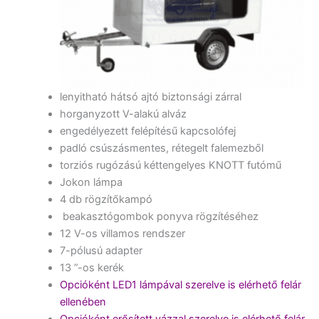
lenyitható hátsó ajtó biztonsági zárral
horganyzott V-alakú alváz
engedélyezett felépítésű kapcsolófej
padló csúszásmentes, rétegelt falemezből
torziós rugózású kéttengelyes KNOTT futómű
Jokon lámpa
4 db rögzítőkampó
beakasztógombok ponyva rögzítéséhez
12 V-os villamos rendszer
7-pólusú adapter
13 ”-os kerék
Opcióként LED1 lámpával szerelve is elérhető felár
ellenében
Opcióként erősített vázzal szerelve is elérhető felár