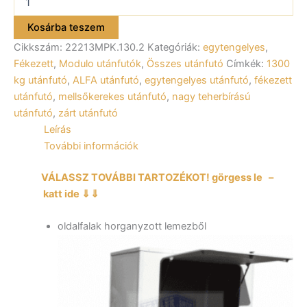
B
Modulo
Kosárba teszem
22213MPK.130.2
Cikkszám:
22213MPK.130.2
Kategóriák:
egytengelyes
,
egytengelyes
2,18×1,32m
Fékezett
,
Modulo utánfutók
,
Összes utánfutó
Címkék:
1300
méretű,
kg utánfutó
,
ALFA utánfutó
,
egytengelyes utánfutó
,
fékezett
1300kg,
utánfutó
,
mellsőkerekes utánfutó
,
nagy teherbírású
fékezett
utánfutó
,
zárt utánfutó
zárt
Leírás
utánfutó,
2
További információk
hátsó
ajtóval,
VÁLASSZ TOVÁBBI TARTOZÉKOT! görgess le –
1
katt ide ⇓⇓
oldal
ajtó,
oldalfalak horganyzott lemezből
1
fix
oldalfal
mennyiség