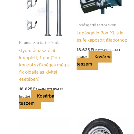
Lopásgátló tartozékok
Lopásgátló Box-XL a le-
és felkapcsolt állapothoz
Kitámasztó tartozékok
18.625
Ft
Gyorstámasztóláb
nettó (
23.654
Ft
Kosárba
komplett, 1 pár (2db
bruttó)
teszem
konzol szükséges még a
fix oldalfalas kivitel
esetében)
18.625
Ft
nettó (
23.654
Ft
Kosárba
bruttó)
teszem