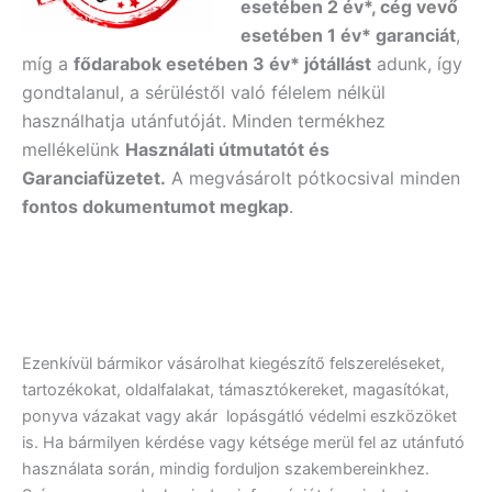
esetében 2 év*, cég vevő
esetében 1 év* garanciát
,
míg a
fődarabok esetében 3 év* jótállást
adunk, így
gondtalanul, a sérüléstől való félelem nélkül
használhatja utánfutóját. Minden termékhez
mellékelünk
Használati útmutatót és
Garanciafüzetet.
A
megvásárolt pótkocsival minden
fontos dokumentumot megkap
.
Ezenkívül bármikor vásárolhat kiegészítő felszereléseket,
tartozékokat, oldalfalakat, támasztókereket, magasítókat,
ponyva vázakat vagy akár lopásgátló védelmi eszközöket
is. Ha bármilyen kérdése vagy kétsége merül fel az utánfutó
használata során, mindig forduljon szakembereinkhez.