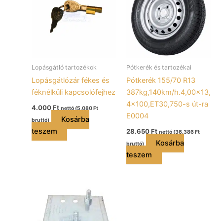
Lopásgátló tartozékok
Pótkerék és tartozékai
Lopásgátlózár fékes és
Pótkerék 155/70 R13
féknélküli kapcsolófejhez
387kg,140km/h.4,00×13,
4×100,ET30,750-s út-ra
4.000
Ft
nettó (
5.080
Ft
E0004
Kosárba
bruttó)
teszem
28.650
Ft
nettó (
36.386
Ft
Kosárba
bruttó)
teszem