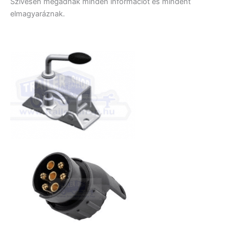
Szívesen megadnak minden információt és mindent
elmagyaráznak.