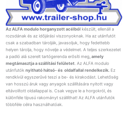
Az ALFA modulo horganyzott acélból
készült, ellenáll a
rozsdának és az időjárási viszonyoknak. Ha az utánfutót
csak a szabadban tárolják, javasoljuk, hogy fedettebb
helyen tárolja, hogy növelje a védelmet. A teljes szerkezetet
a padló alá szerelt tartógerenda erősíti meg
, amely
megtámasztja a szállítási felületet
. Az ALFA modulo
utánfutók
nyitható hátsó- és oldalfallal rendelkezik.
Ez
rendkívül egyszerűvé teszi a be- és kirakodást. Lehetőség
van hosszú áruk vagy anyagok szállítására nyitott vagy
eltávolított oldallappal is. Csak vegye le a horgokról, és
különféle típusú rakományt szállíthat! Az ALFA utánfutók
többféle célra használhatóak.