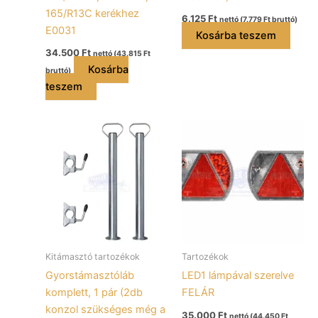
165/R13C kerékhez
6.125
Ft
nettó (
7.779
Ft
bruttó)
E0031
Kosárba teszem
34.500
Ft
nettó (
43.815
Ft
Kosárba
bruttó)
teszem
Kitámasztó tartozékok
Tartozékok
Gyorstámasztóláb
LED1 lámpával szerelve
komplett, 1 pár (2db
FELÁR
konzol szükséges még a
35.000
Ft
nettó (
44.450
Ft