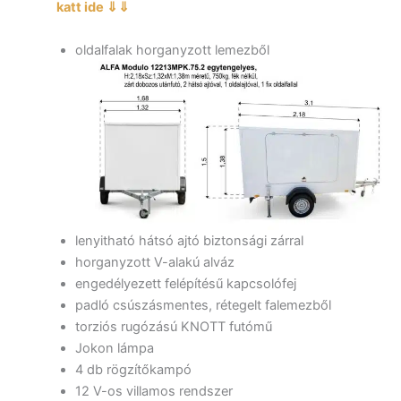
ajtóval,
katt ide ⇓⇓
1
fix
oldalfalak horganyzott lemezből
oldalfal
mennyiség
lenyitható hátsó ajtó biztonsági zárral
horganyzott V-alakú alváz
engedélyezett felépítésű kapcsolófej
padló csúszásmentes, rétegelt falemezből
torziós rugózású KNOTT futómű
Jokon lámpa
4 db rögzítőkampó
12 V-os villamos rendszer