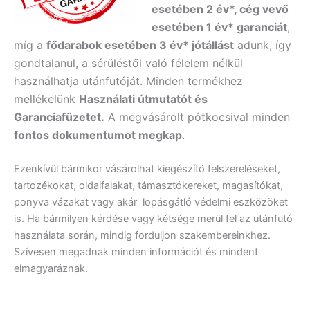
esetében 2 év*, cég vevő
esetében 1 év* garanciát
,
míg a
fődarabok esetében 3 év* jótállást
adunk, így
gondtalanul, a sérüléstől való félelem nélkül
használhatja utánfutóját. Minden termékhez
mellékelünk
Használati útmutatót és
Garanciafüzetet.
A
megvásárolt pótkocsival minden
fontos dokumentumot megkap
.
Ezenkívül bármikor vásárolhat kiegészítő felszereléseket,
tartozékokat, oldalfalakat, támasztókereket, magasítókat,
ponyva vázakat vagy akár lopásgátló védelmi eszközöket
is. Ha bármilyen kérdése vagy kétsége merül fel az utánfutó
használata során, mindig forduljon szakembereinkhez.
Szívesen megadnak minden információt és mindent
elmagyaráznak.