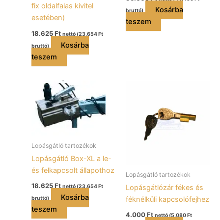
fix oldalfalas kivitel
Kosárba
bruttó)
esetében)
teszem
18.625
Ft
nettó (
23.654
Ft
Kosárba
bruttó)
teszem
Lopásgátló tartozékok
Lopásgátló Box-XL a le-
és felkapcsolt állapothoz
Lopásgátló tartozékok
18.625
Ft
Lopásgátlózár fékes és
nettó (
23.654
Ft
Kosárba
féknélküli kapcsolófejhez
bruttó)
teszem
4.000
Ft
nettó (
5.080
Ft