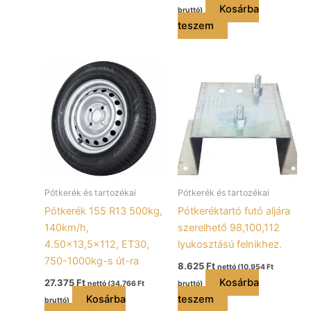
Kosárba
bruttó)
teszem
Pótkerék és tartozékai
Pótkerék és tartozékai
Pótkerék 155 R13 500kg,
Pótkeréktartó futó aljára
140km/h,
szerelhető 98,100,112
4.50×13,5×112, ET30,
lyukosztású felnikhez.
750-1000kg-s út-ra
8.625
Ft
nettó (
10.954
Ft
Kosárba
27.375
Ft
nettó (
34.766
Ft
bruttó)
Kosárba
teszem
bruttó)