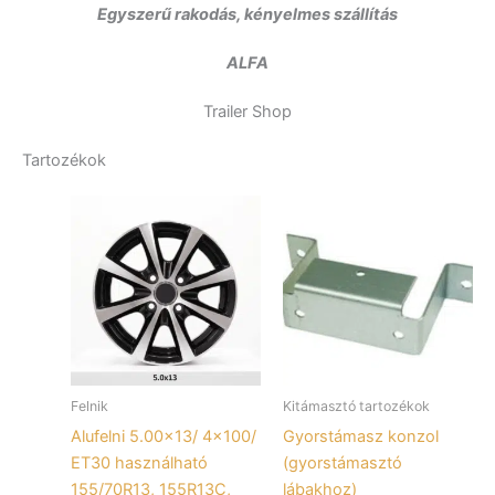
Egyszerű rakodás, kényelmes szállítás
ALFA
Trailer Shop
Tartozékok
Felnik
Kitámasztó tartozékok
Alufelni 5.00×13/ 4×100/
Gyorstámasz konzol
ET30 használható
(gyorstámasztó
155/70R13, 155R13C,
lábakhoz)