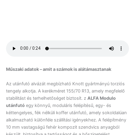
Műszaki adatok – amit a számok is alátámasztanak
Az utánfutó alvázát megbízható Knott gyártmányú torziós
tengely alkotja. A kerékméret 155/70 R13, amely megfelelő
stabilitást és terhelhetőséget biztosít.
z
ALFA Modulo
utánfutó
egy könnyű, moduláris felépítésű, egy- és
kéttengelyes, fék nélküli koffer utánfutó, amely sokoldalúan
alkalmazható különféle szállítási igényekhez.
A felépítmény
10 mm vastagságú fehér kompozit szendvics anyagból
készült, biztosítva a tartósságot és a hőszigetelést.