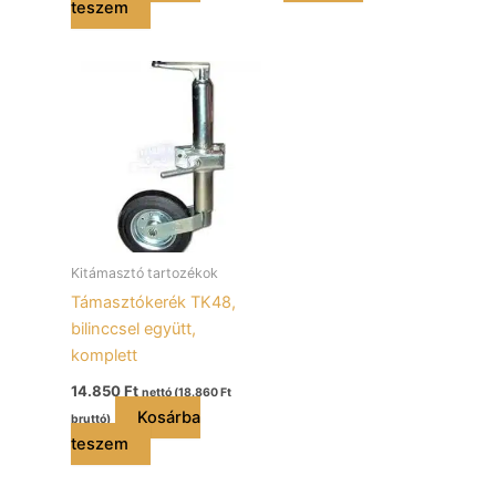
teszem
Kitámasztó tartozékok
Támasztókerék TK48,
bilinccsel együtt,
komplett
14.850
Ft
nettó (
18.860
Ft
Kosárba
bruttó)
teszem