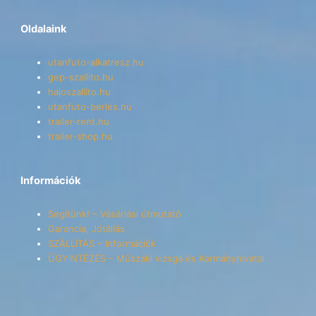
Oldalaink
utanfuto-alkatresz.hu
gep-szallito.hu
hajoszallito.hu
utanfuto-berles.hu
trailer-rent.hu
trailer-shop.hu
Információk
Segítünk! – Vásárlási útmutató
Garancia, Jótállás
SZÁLLÍTÁS – Információk
ÜGYINTÉZÉS – Műszaki vizsga és Kormányhivatal