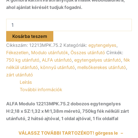
ahol ajánlat kérését tudjuk fogadni.
ALFA
Modulo
12213MPK.75.2
Kosárba teszem
egytengelyes
Cikkszám:
12213MPK.75.2
Kategóriák:
egytengelyes
,
fékezetlen
utánfutó
Fékezetlen
,
Modulo utánfutók
,
Összes utánfutó
Címkék:
H:218
750 kg utánfutó
,
ALFA utánfutó
,
egytengelyes utánfutó
,
fék
x
nélküli utánfutó
,
könnyű utánfutó
,
mellsőkerekes utánfutó
,
SZ:132
zárt utánfutó
x
Leírás
M:138cm
–
További információk
750kg
össztömeg
ALFA Modulo 12213MPK.75.2 dobozos egytengelyes
2
H:2,18 x SZ:1,32 x M:1,38m méretű, 750kg fék nélküli zárt
hátsó
utánfutó, 2 hátsó ajtóval, 1 oldal ajtóval, 1 fix oldalfal
ajtóval,
1
oldal
VÁLASSZ TOVÁBBI TARTOZÉKOT! görgess le –