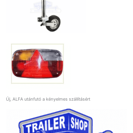
Új, ALFA utánfutó a kényelmes szállításért