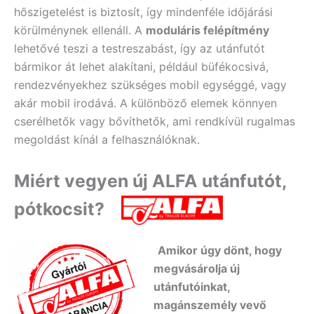
hőszigetelést is biztosít, így mindenféle időjárási
körülménynek ellenáll. A
moduláris felépítmény
lehetővé teszi a testreszabást, így az utánfutót
bármikor át lehet alakítani, például büfékocsivá,
rendezvényekhez szükséges mobil egységgé, vagy
akár mobil irodává. A különböző elemek könnyen
cserélhetők vagy bővíthetők, ami rendkívül rugalmas
megoldást kínál a felhasználóknak.
Miért vegyen új ALFA utánfutót,
pótkocsit?
Amikor úgy dönt, hogy
megvásárolja új
utánfutóinkat,
magánszemély vevő