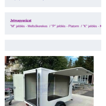
Jelmagyarázat
"M" jelölés - Mellsőkerekes 
 / 
"P" jelölés - Platorm 
 / 
"K" jelölés - Koff