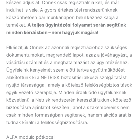
készen adjuk át. Önnek csak regisztrálnia kell, és már
indulhat is vele. A gyors értékesítési rendszerünknek
köszönhetően pár munkanapon belül kézhez kapja a
terméket.
A teljes ügyintézési folyamat során segítünk
minden kérdésben – nem hagyjuk magára!
Elkészítjük Önnek az azonnali regisztrációhoz szükséges
dokumentumokat, megrendelő lapot, azaz a jóváhagyást, a
vásárlási számlát és a meghatalmazást az ügyintézéshez.
Ügyfeleink kényelmét szem előtt tartva együttműködést
alakítottunk ki a NETRISK biztosítási alkuszi szolgáltatást
nyújtó társasággal, amely a kötelező felelősségbiztosítások
egyik vezető szereplője. Minden érdeklődő ügyfelünknek
közvetlenül a Netrisk rendszerén keresztül tudunk kötelező
biztosításra ajánlatot készíteni, ahol a szakembereink nem
csak minden formaságban segítenek, hanem akciós árat is
tudnak kínálni a felelősségbiztosításra.
ALFA modulo pótkocsi