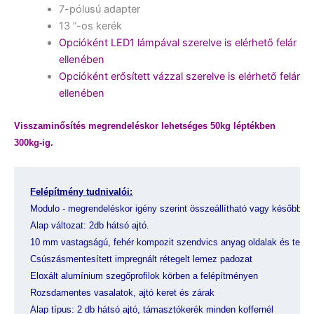
7-pólusú adapter
13 ”-os kerék
Opcióként LED1 lámpával szerelve is elérhető felár
ellenében
Opcióként erősített vázzal szerelve is elérhető felár
ellenében
Visszaminősítés megrendeléskor lehetséges 50kg léptékben
300kg-ig.
Felépítmény tudnivalói:
Modulo - megrendeléskor igény szerint összeállítható vagy később is 
Alap változat: 2db hátsó ajtó.
10 mm vastagságú, fehér kompozit szendvics anyag oldalak és tető
Csúszásmentesített impregnált rétegelt lemez padozat
Eloxált alumínium szegőprofilok körben a felépítményen
Rozsdamentes vasalatok, ajtó keret és zárak
Alap típus: 2 db hátsó ajtó, támasztókerék minden koffernél