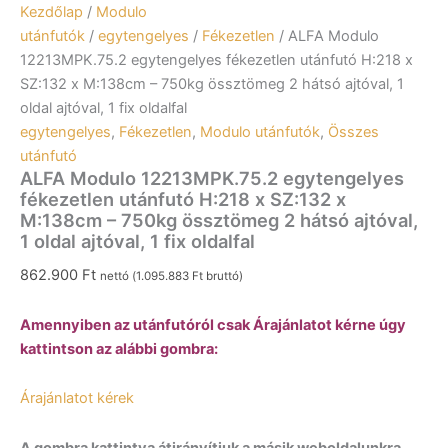
Kezdőlap
/
Modulo
utánfutók
/
egytengelyes
/
Fékezetlen
/ ALFA Modulo
12213MPK.75.2 egytengelyes fékezetlen utánfutó H:218 x
SZ:132 x M:138cm – 750kg össztömeg 2 hátsó ajtóval, 1
oldal ajtóval, 1 fix oldalfal
egytengelyes
,
Fékezetlen
,
Modulo utánfutók
,
Összes
utánfutó
ALFA Modulo 12213MPK.75.2 egytengelyes
fékezetlen utánfutó H:218 x SZ:132 x
M:138cm – 750kg össztömeg 2 hátsó ajtóval,
1 oldal ajtóval, 1 fix oldalfal
862.900
Ft
nettó (
1.095.883
Ft
bruttó)
Amennyiben az utánfutóról csak Árajánlatot kérne úgy
kattintson az alábbi gombra:
Árajánlatot kérek
A gombra kattintva átirányítjuk a másik weboldalunkra,