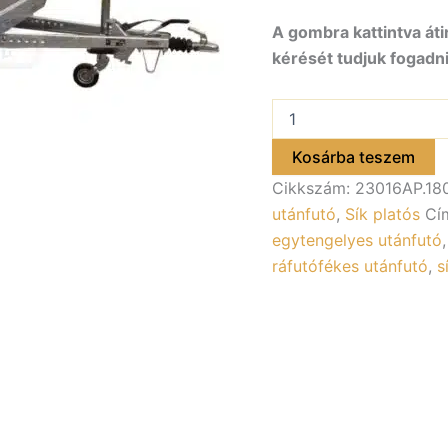
A gombra kattintva áti
kérését tudjuk fogadni
ALFA-
B
23016AP.180-
Kosárba teszem
ig
Cikkszám:
23016AP.18
13″
egytengelyes
utánfutó
,
Sík platós
Cí
fékezett
egytengelyes utánfutó
utánfutó
ráfutófékes utánfutó
,
s
300x160cm
–
1800kg
össztömeg
mennyiség