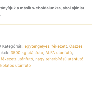
rányítjuk a másik weboldalunkra, ahol ajánlat
.
0
Kategóriák:
egytengelyes
,
fékezett
,
Összes
mkék:
3500 kg utánfutó
,
ALFA utánfutó
,
,
fékezett utánfutó
,
nagy teherbírású utánfutó
,
íkplatós utánfutó