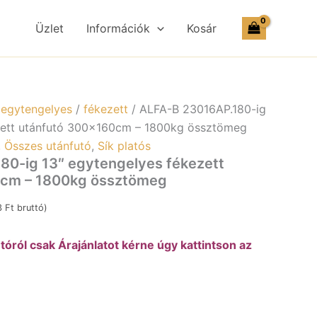
ig
13″
Üzlet
Információk
Kosár
egytengelyes
fékezett
utánfutó
300x160cm
–
1800kg
/
egytengelyes
/
fékezett
/ ALFA-B 23016AP.180-ig
össztömeg
zett utánfutó 300x160cm – 1800kg össztömeg
mennyiség
,
Összes utánfutó
,
Sík platós
80-ig 13″ egytengelyes fékezett
0cm – 1800kg össztömeg
3
Ft
bruttó)
óról csak Árajánlatot kérne úgy kattintson az