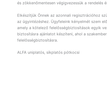
és zökkenőmentesen végigvezessük a rendelés és
Elkészítjük Önnek az azonnali regisztrációhoz s
az ügyintézéshez. Ügyfeleink kényelmét szem előt
amely a kötelező felelősségbiztosítások egyik v
biztosításra ajánlatot készíteni, ahol a szakemb
felelősségbiztosításra.
ALFA uniplatós, síkplatós pótkocsi