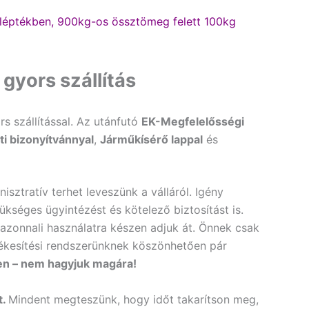
 léptékben, 900kg-os össztömeg felett 100kg
yors szállítás
rs szállítással. Az utánfutó
EK-Megfelelősségi
ti bizonyítvánnyal
,
Járműkísérő lappal
és
sztratív terhet leveszünk a válláról. Igény
kséges ügyintézést és kötelező biztosítást is.
zonnali használatra készen adjuk át. Önnek csak
értékesítési rendszerünknek köszönhetően pár
ben – nem hagyjuk magára!
t.
Mindent megteszünk, hogy időt takarítson meg,