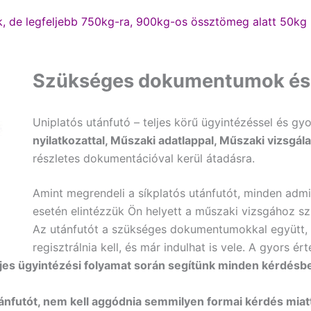
k, de legfeljebb 750kg-ra, 900kg-os össztömeg alatt 50kg
Szükséges dokumentumok és g
Uniplatós utánfutó – teljes körű ügyintézéssel és gyo
nyilatkozattal, Műszaki adatlappal, Műszaki vizsgála
részletes dokumentációval kerül átadásra.
Amint megrendeli a síkplatós utánfutót, minden admini
esetén elintézzük Ön helyett a műszaki vizsgához szü
Az utánfutót a szükséges dokumentumokkal együtt, a
regisztrálnia kell, és már indulhat is vele. A gyors 
ljes ügyintézési folyamat során segítünk minden kérdés
ánfutót, nem kell aggódnia semmilyen formai kérdés miat