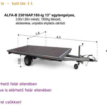
le – katt ide ⇓⇓
hető felár ellenében
e is elérhető felár ellenében
rel csökken!