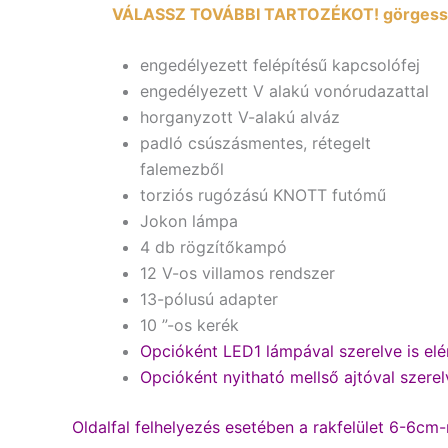
VÁLASSZ TOVÁBBI TARTOZÉKOT! görgess 
engedélyezett felépítésű kapcsolófej
engedélyezett V alakú vonórudazattal
horganyzott V-alakú alváz
padló csúszásmentes, rétegelt
falemezből
torziós rugózású KNOTT futómű
Jokon lámpa
4 db rögzítőkampó
12 V-os villamos rendszer
13-pólusú adapter
10 ”-os kerék
Opcióként LED1 lámpával szerelve is elér
Opcióként nyitható mellső ajtóval szerelv
Oldalfal felhelyezés esetében a rakfelület 6-6cm-