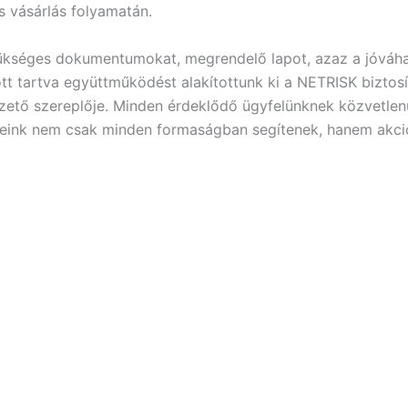
 vásárlás folyamatán.
zükséges dokumentumokat, megrendelő lapot, azaz a jóváha
t tartva együttműködést alakítottunk ki a NETRISK biztosítá
ezető szereplője. Minden érdeklődő ügyfelünknek közvetlenü
ereink nem csak minden formaságban segítenek, hanem akciós