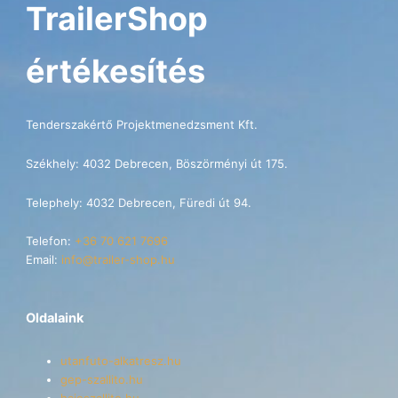
TrailerShop
értékesítés
Tenderszakértő Projektmenedzsment Kft.
Székhely: 4032 Debrecen, Böszörményi út 175.
Telephely: 4032 Debrecen, Füredi út 94.
Telefon:
+36 70 621 7696
Email:
info@trailer-shop.hu
Oldalaink
utanfuto-alkatresz.hu
gep-szallito.hu
hajoszallito.hu