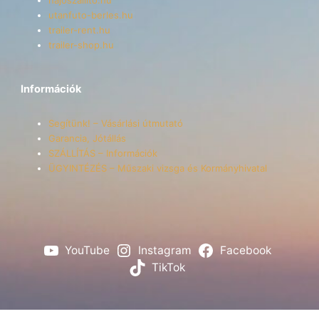
utanfuto-berles.hu
trailer-rent.hu
trailer-shop.hu
Információk
Segítünk! – Vásárlási útmutató
Garancia, Jótállás
SZÁLLÍTÁS – Információk
ÜGYINTÉZÉS – Műszaki vizsga és Kormányhivatal
YouTube
Instagram
Facebook
TikTok