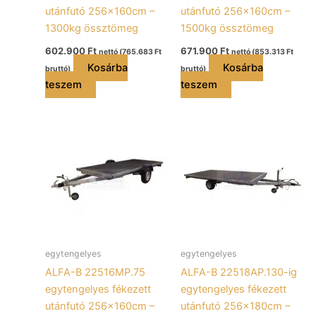
utánfutó 256x160cm –
utánfutó 256x160cm –
1300kg össztömeg
1500kg össztömeg
602.900
Ft
671.900
Ft
nettó (
765.683
Ft
nettó (
853.313
Ft
Kosárba
Kosárba
bruttó)
bruttó)
teszem
teszem
egytengelyes
egytengelyes
ALFA-B 22516MP.75
ALFA-B 22518AP.130-ig
egytengelyes fékezett
egytengelyes fékezett
utánfutó 256x160cm –
utánfutó 256x180cm –