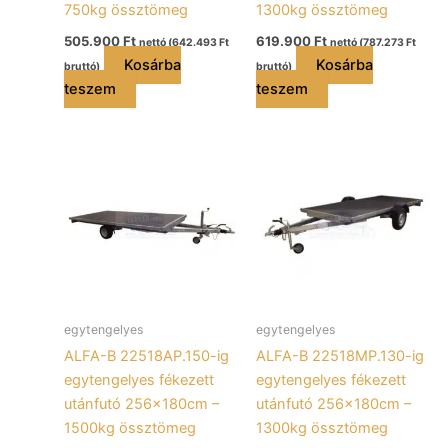
750kg össztömeg
1300kg össztömeg
505.900
Ft
619.900
Ft
nettó (
642.493
Ft
nettó (
787.273
Ft
Kosárba
Kosárba
bruttó)
bruttó)
teszem
teszem
egytengelyes
egytengelyes
ALFA-B 22518AP.150-ig
ALFA-B 22518MP.130-ig
egytengelyes fékezett
egytengelyes fékezett
utánfutó 256x180cm –
utánfutó 256x180cm –
1500kg össztömeg
1300kg össztömeg