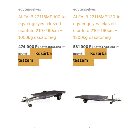
egytengelyes
egytengelyes
ALFA-B 22116MP.100-ig
ALFA-B 22116MP.130-ig
egytengelyes fékezett
egytengelyes fékezett
utánfutó 210x160cm –
utánfutó 210x160cm –
1000kg össztömeg
1300kg össztömeg
474.900
Ft
581.900
Ft
nettó (
603.123
Ft
nettó (
739.013
Ft
Kosárba
Kosárba
bruttó)
bruttó)
teszem
teszem