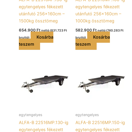
egytengelyes fékezett
egytengelyes fékezett
utánfutó 256x160cm –
utánfutó 256x160cm –
1500kg össztömeg
1000kg össztömeg
654.900
Ft
582.900
Ft
nettó (
831.723
Ft
nettó (
740.283
Ft
Kosárba
Kosárba
bruttó)
bruttó)
teszem
teszem
egytengelyes
egytengelyes
ALFA-B 22516MP.130-ig
ALFA-B 22516MP.150-ig
egytengelyes fékezett
egytengelyes fékezett