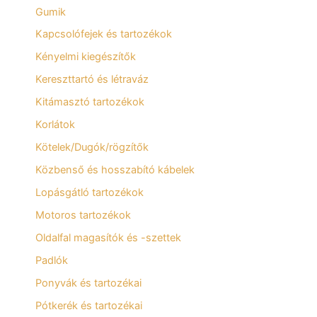
Gumik
Kapcsolófejek és tartozékok
Kényelmi kiegészítők
Kereszttartó és létraváz
Kitámasztó tartozékok
Korlátok
Kötelek/Dugók/rögzítők
Közbenső és hosszabító kábelek
Lopásgátló tartozékok
Motoros tartozékok
Oldalfal magasítók és -szettek
Padlók
Ponyvák és tartozékai
Pótkerék és tartozékai