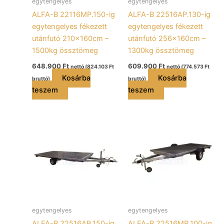
egytengelyes
egytengelyes
ALFA-B 22116MP.150-ig
ALFA-B 22516AP.130-ig
egytengelyes fékezett
egytengelyes fékezett
utánfutó 210x160cm –
utánfutó 256x160cm –
1500kg össztömeg
1300kg össztömeg
648.900
Ft
609.900
Ft
nettó (
824.103
Ft
nettó (
774.573
Ft
Kosárba
Kosárba
bruttó)
bruttó)
teszem
teszem
egytengelyes
egytengelyes
ALFA-B 22516AP.150-ig
ALFA-B 22516MP.100-ig