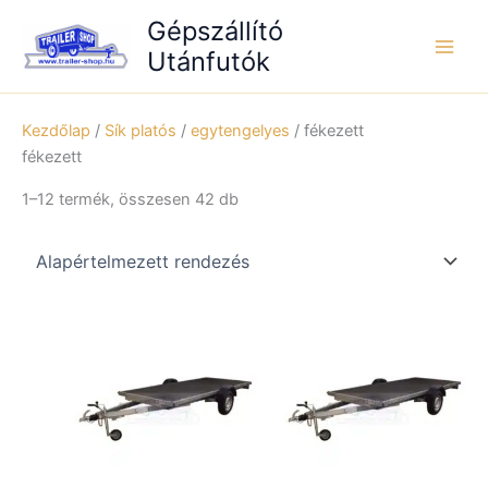
Skip
Gépszállító
to
Utánfutók
content
Kezdőlap
/
Sík platós
/
egytengelyes
/ fékezett
fékezett
1–12 termék, összesen 42 db