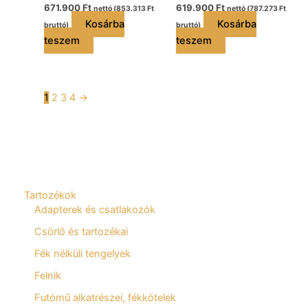
671.900
Ft
619.900
Ft
nettó (
853.313
Ft
nettó (
787.273
Ft
Kosárba
Kosárba
bruttó)
bruttó)
teszem
teszem
1
2
3
4
→
Tartozékok
Adapterek és csatlakozók
Csörlő és tartozékai
Fék nélküli tengelyek
Felnik
Futómű alkatrészei, fékkötelek