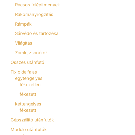
Rácsos felépítmények
Rakományrögzítés
Rámpák
Sárvédő és tartozékai
Világítás
Zárak, zsanérok
Összes utánfutó
Fix oldalfalas
egytengelyes
fékezetlen
fékezett
kéttengelyes
fékezett
Gépszállító utánfutók
Modulo utánfutók