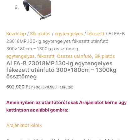
Kezdőlap
/
Sík platós
/
egytengelyes
/
fékezett
/ ALFA-B
23018MP.130-ig egytengelyes fékezett utánfutó
300x180cm – 1300kg össztömeg
egytengelyes
,
fékezett
,
Összes utánfutó
,
Sík platós
ALFA-B 23018MP.130-ig egytengelyes
fékezett utánfutó 300x180cm – 1300kg
össztömeg
692.900
Ft
nettó (
879.983
Ft
bruttó)
Amennyiben az utánfutóról csak Árajánlatot kérne úgy
kattintson az alábbi gombra:
Árajánlatot kérek