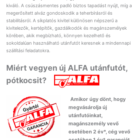
kiváló. A csúszásmentes padló biztos tapadást nyújt, míg a
megerősített alváz gondoskodik a teherbírásról és
stabilitásról. A síkplatós kivitel különösen népszerű a
kivitelezők, kertépítők, gazdálkodók és magánszemélyek
körében, akik megbízható, könnyen kezelhető és
sokoldalúan használható utánfutót keresnek a mindennapi
szállítási feladatokra.
Miért vegyen új ALFA utánfutót,
pótkocsit?
Amikor úgy dönt, hogy
megvásárolja új
utánfutóinkat,
magánszemély vevő
esetében 2 év*, cég vevő
esetében 1 év* garanciát
,