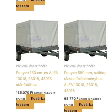
Kosárba
bruttó)
teszem
Ponyvák és tartozékai
Ponyvák és tartozékai
Ponyva 150 cm-es ALFA
Ponyva 550 mm, szürke,
13018, 23018, 43018
rácsos felépitményhez
utánfutóhoz
ALFA 13018, 23018,
43018
135.070
Ft
nettó (
171.539
Ft
Kosárba
68.770
Ft
bruttó)
nettó (
87.338
Ft
teszem
Kosárba
bruttó)
teszem