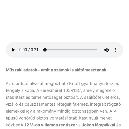
Műszaki adatok – amit a számok is alátámasztanak
Az utánfutó alvázát megbízható Knott gyártmányú torziós
tengely alkotja. A kerékméret 165R13C, amely megfelelő
stabilitást és terhelhetőséget biztosít. A szállítófelület erős,
vízálló és csúszásmentes rétegelt falemez, integrált rögzítő
elemekkel így a rakomány mindig biztonságban van. A V-
típusú vonórúd biztos vontatási stabilitást nyújt menet
közbenA
12 V-os villamos rendszer
a
Jokon lámpákkal
és