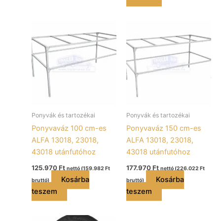
Ponyvák és tartozékai
Ponyvák és tartozékai
Ponyvaváz 100 cm-es
Ponyvaváz 150 cm-es
ALFA 13018, 23018,
ALFA 13018, 23018,
43018 utánfutóhoz
43018 utánfutóhoz
125.970
Ft
177.970
Ft
nettó (
159.982
Ft
nettó (
226.022
Ft
Kosárba
Kosárba
bruttó)
bruttó)
teszem
teszem