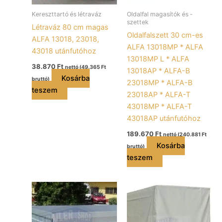
Kereszttartó és létraváz
Oldalfal magasítók és -
szettek
Létraváz 80 cm magas
Oldalfalszett 30 cm-es
ALFA 13018, 23018,
ALFA 13018MP * ALFA
43018 utánfutóhoz
13018MP L * ALFA
38.870
Ft
nettó (
49.365
Ft
13018AP * ALFA-B
Kosárba
bruttó)
23018MP * ALFA-B
teszem
23018AP * ALFA-T
43018MP * ALFA-T
43018AP utánfutóhoz
189.670
Ft
nettó (
240.881
Ft
Kosárba
bruttó)
teszem