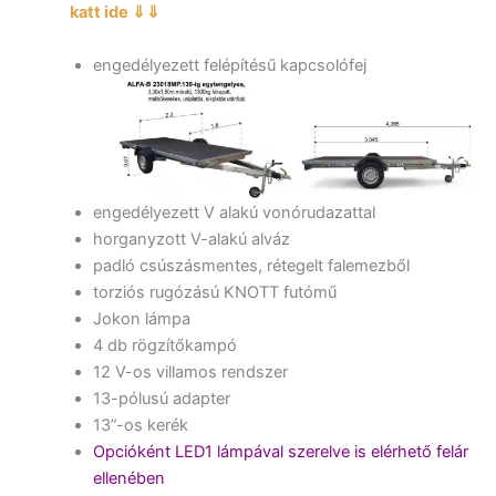
katt ide ⇓⇓
engedélyezett felépítésű kapcsolófej
engedélyezett V alakú vonórudazattal
horganyzott V-alakú alváz
padló csúszásmentes, rétegelt falemezből
torziós rugózású KNOTT futómű
Jokon lámpa
4 db rögzítőkampó
12 V-os villamos rendszer
13-pólusú adapter
13”-os kerék
Opcióként LED1 lámpával szerelve is elérhető felár
ellenében