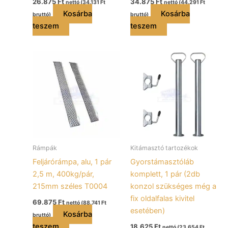
26.875
Ft
34.875
Ft
nettó (
34.131
Ft
nettó (
44.291
Ft
Kosárba
Kosárba
bruttó)
bruttó)
teszem
teszem
Rámpák
Kitámasztó tartozékok
Feljárórámpa, alu, 1 pár
Gyorstámasztóláb
2,5 m, 400kg/pár,
komplett, 1 pár (2db
215mm széles T0004
konzol szükséges még a
fix oldalfalas kivitel
69.875
Ft
nettó (
88.741
Ft
esetében)
Kosárba
bruttó)
teszem
18.625
Ft
nettó (
23.654
Ft