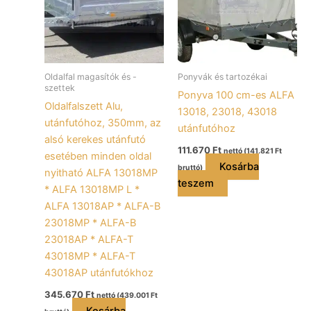
Oldalfal magasítók és -
Ponyvák és tartozékai
szettek
Ponyva 100 cm-es ALFA
Oldalfalszett Alu,
13018, 23018, 43018
utánfutóhoz, 350mm, az
utánfutóhoz
alsó kerekes utánfutó
111.670
Ft
nettó (
141.821
Ft
esetében minden oldal
Kosárba
bruttó)
nyitható ALFA 13018MP
teszem
* ALFA 13018MP L *
ALFA 13018AP * ALFA-B
23018MP * ALFA-B
23018AP * ALFA-T
43018MP * ALFA-T
43018AP utánfutókhoz
345.670
Ft
nettó (
439.001
Ft