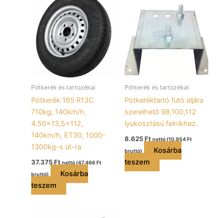
Pótkerék és tartozékai
Pótkerék és tartozékai
Pótkerék 165 R13C
Pótkeréktartó futó aljára
710kg, 140km/h,
szerelhető 98,100,112
4.50×13,5×112,
lyukosztású felnikhez.
140km/h, ET30, 1000-
8.625
Ft
nettó (
10.954
Ft
1300kg-s út-ra
Kosárba
bruttó)
teszem
37.375
Ft
nettó (
47.466
Ft
Kosárba
bruttó)
teszem