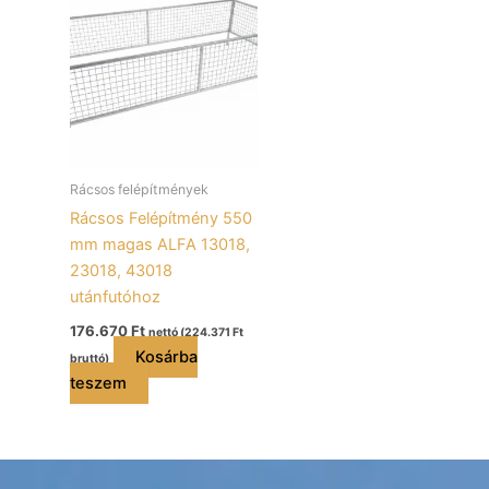
Rácsos felépítmények
Rácsos Felépítmény 550
mm magas ALFA 13018,
23018, 43018
utánfutóhoz
176.670
Ft
nettó (
224.371
Ft
Kosárba
bruttó)
teszem