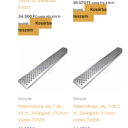
165/R13C kerékhez
55.570
Ft
nettó (
70.574
Ft
E0031
Kosárba
bruttó)
teszem
34.500
Ft
nettó (
43.815
Ft
Kosárba
bruttó)
teszem
Rámpák
Rámpák
Feljárórámpa, alu, 1 db
Feljárórámpa, alu, 1 db 2
1,5 m, 200kg/sín, 215mm
m, 200kg/sín, 215mm
széles T0005
széles T0006