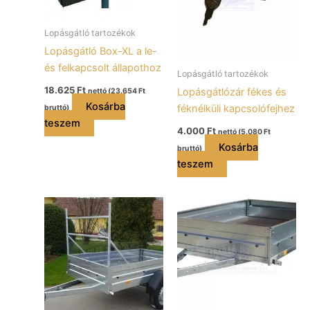
Lopásgátló tartozékok
Lopásgátló Box-XL a le-
és felkapcsolt állapothoz
Lopásgátló tartozékok
18.625
Ft
Lopásgátlózár fékes és
nettó (
23.654
Ft
Kosárba
féknélküli kapcsolófejhez
bruttó)
teszem
4.000
Ft
nettó (
5.080
Ft
Kosárba
bruttó)
teszem