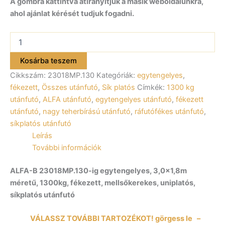
A gombra kattintva átirányítjuk a másik weboldalunkra,
ahol ajánlat kérését tudjuk fogadni.
ALFA-
B
23018MP.130-
Kosárba teszem
ig
Cikkszám:
23018MP.130
Kategóriák:
egytengelyes
,
egytengelyes
fékezett
fékezett
,
Összes utánfutó
,
Sík platós
Címkék:
1300 kg
utánfutó
utánfutó
,
ALFA utánfutó
,
egytengelyes utánfutó
,
fékezett
300x180cm
utánfutó
,
nagy teherbírású utánfutó
,
ráfutófékes utánfutó
,
–
síkplatós utánfutó
1300kg
Leírás
össztömeg
mennyiség
További információk
ALFA-B 23018MP.130-ig egytengelyes, 3,0×1,8m
méretű, 1300kg, fékezett, mellsőkerekes, uniplatós,
síkplatós utánfutó
VÁLASSZ TOVÁBBI TARTOZÉKOT! görgess le –