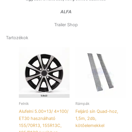
ALFA
Trailer Shop
Tartozékok
Felnik
Rámpák
Alufelni 5.00×13/ 4×100/
Feljáró sín Quad-hoz,
ET30 használható
1,5m, 2db,
155/70R13, 155R13C,
kötőelemekkel