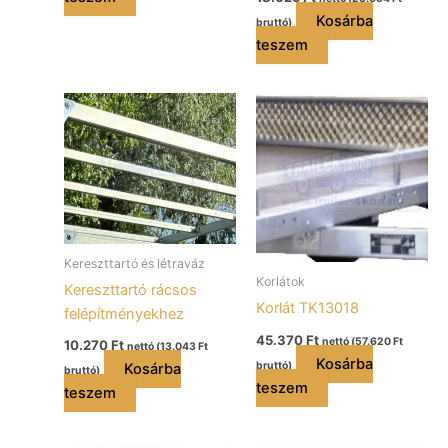
Kosárba
bruttó)
teszem
Kereszttartó és létraváz
Korlátok
Kereszttartó rácsos
Korlát TK13018
felépítményekhez
45.370
Ft
nettó (
57.620
Ft
10.270
Ft
nettó (
13.043
Ft
Kosárba
bruttó)
Kosárba
bruttó)
teszem
teszem