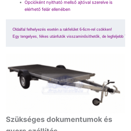
Opcióként nyitható mellső ajtóval szerelve is
elérhető felár ellenében
Oldalfal felhelyezés esetén a rakfelület 6-6cm-rel csökken!
Egy tengelyes, fékes utánfutók visszaminősíthetők, de legfeljebb 75
Szükséges dokumentumok és
gyors szállítás