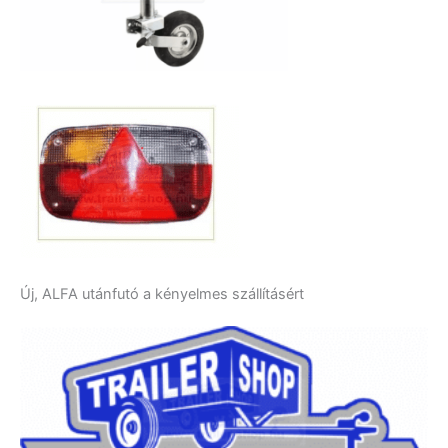
Új, ALFA utánfutó a kényelmes szállításért