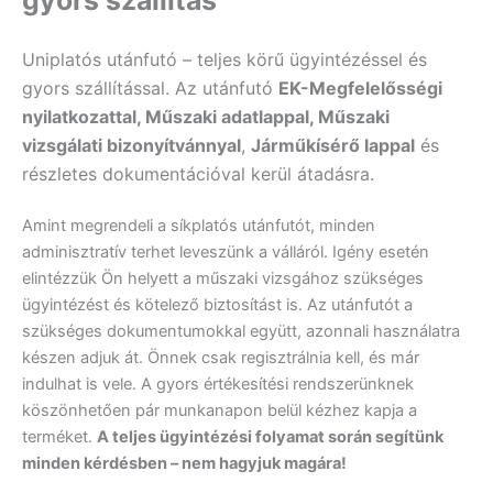
Uniplatós utánfutó – teljes körű ügyintézéssel és
gyors szállítással. Az utánfutó
EK-Megfelelősségi
nyilatkozattal, Műszaki adatlappal, Műszaki
vizsgálati bizonyítvánnyal
,
Járműkísérő lappal
és
részletes dokumentációval kerül átadásra.
Amint megrendeli a síkplatós utánfutót, minden
adminisztratív terhet leveszünk a válláról. Igény esetén
elintézzük Ön helyett a műszaki vizsgához szükséges
ügyintézést és kötelező biztosítást is. Az utánfutót a
szükséges dokumentumokkal együtt, azonnali használatra
készen adjuk át. Önnek csak regisztrálnia kell, és már
indulhat is vele. A gyors értékesítési rendszerünknek
köszönhetően pár munkanapon belül kézhez kapja a
terméket.
A teljes ügyintézési folyamat során segítünk
minden kérdésben – nem hagyjuk magára!