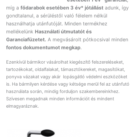
míg a
fődarabok esetében 3 év* jótállást
adunk, így
gondtalanul, a sérüléstől való félelem nélkül
használhatja utánfutóját. Minden termékhez
mellékelünk
Használati útmutatót és
Garanciafüzetet.
A
megvásárolt pótkocsival minden
fontos dokumentumot megkap
.
Ezenkívül bármikor vásárolhat kiegészítő felszereléseket,
tartozékokat, oldalfalakat, támasztókereket, magasítókat,
ponyva vázakat vagy akár lopásgátló védelmi eszközöket
is. Ha bármilyen kérdése vagy kétsége merül fel az utánfutó
használata során, mindig forduljon szakembereinkhez.
Szívesen megadnak minden információt és mindent
elmagyaráznak.