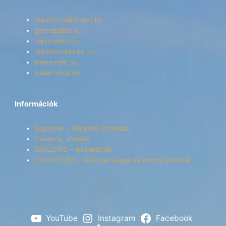
utanfuto-alkatresz.hu
gep-szallito.hu
hajoszallito.hu
utanfuto-berles.hu
trailer-rent.hu
trailer-shop.hu
Információk
Segítünk! – Vásárlási útmutató
Garancia, Jótállás
SZÁLLÍTÁS – Információk
ÜGYINTÉZÉS – Műszaki vizsga és Kormányhivatal
YouTube
Instagram
Facebook