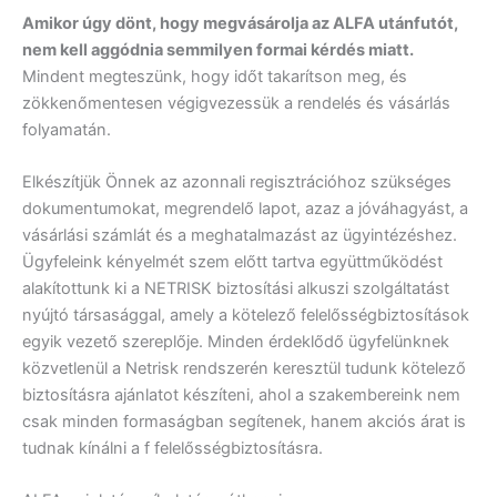
Amikor úgy dönt, hogy megvásárolja az ALFA utánfutót,
nem kell aggódnia semmilyen formai kérdés miatt.
Mindent megteszünk, hogy időt takarítson meg, és
zökkenőmentesen végigvezessük a rendelés és vásárlás
folyamatán.
Elkészítjük Önnek az azonnali regisztrációhoz szükséges
dokumentumokat, megrendelő lapot, azaz a jóváhagyást, a
vásárlási számlát és a meghatalmazást az ügyintézéshez.
Ügyfeleink kényelmét szem előtt tartva együttműködést
alakítottunk ki a NETRISK biztosítási alkuszi szolgáltatást
nyújtó társasággal, amely a kötelező felelősségbiztosítások
egyik vezető szereplője. Minden érdeklődő ügyfelünknek
közvetlenül a Netrisk rendszerén keresztül tudunk kötelező
biztosításra ajánlatot készíteni, ahol a szakembereink nem
csak minden formaságban segítenek, hanem akciós árat is
tudnak kínálni a f felelősségbiztosításra.