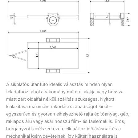
A síkplatós utánfutó ideális választás minden olyan
feladathoz, ahol a rakomány mérete, alakja vagy hossza
miatt zárt oldalfal nélküli szállítás szükséges. Nyitott
kialakítása maximális rakodási szabadságot kínál –
egyszerűen és gyorsan elhelyezhető rajta építőanyag, gép,
raklapos áru vagy akár hosszú fém- és faelemek is. Erős,
horganyzott acélszerkezete ellenáll az időjárásnak és a
mechanikai igénybevételnek, így kültéri használatra is