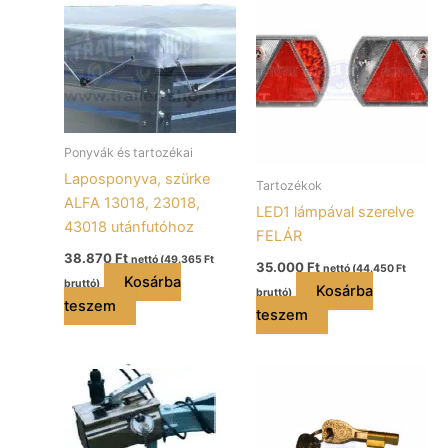
Ponyvák és tartozékai
Laposponyva, szürke
Tartozékok
ALFA 13018, 23018,
LED1 lámpával szerelve
43018 utánfutóhoz
FELÁR
38.870
Ft
nettó (
49.365
Ft
35.000
Ft
nettó (
44.450
Ft
Kosárba
bruttó)
Kosárba
bruttó)
teszem
teszem