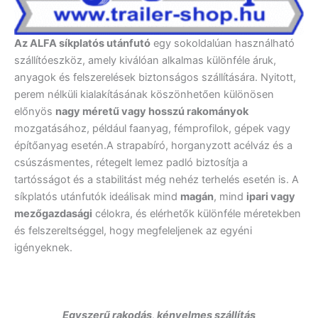
Az ALFA síkplatós utánfutó
egy sokoldalúan használható
szállítóeszköz, amely kiválóan alkalmas különféle áruk,
anyagok és felszerelések biztonságos szállítására. Nyitott,
perem nélküli kialakításának köszönhetően különösen
előnyös
nagy méretű vagy hosszú rakományok
mozgatásához, például faanyag, fémprofilok, gépek vagy
építőanyag esetén.A strapabíró, horganyzott acélváz és a
csúszásmentes, rétegelt lemez padló biztosítja a
tartósságot és a stabilitást még nehéz terhelés esetén is. A
síkplatós utánfutók ideálisak mind
magán
, mind
ipari vagy
mezőgazdasági
célokra, és elérhetők különféle méretekben
és felszereltséggel, hogy megfeleljenek az egyéni
igényeknek.
Egyszerű rakodás, kényelmes szállítás