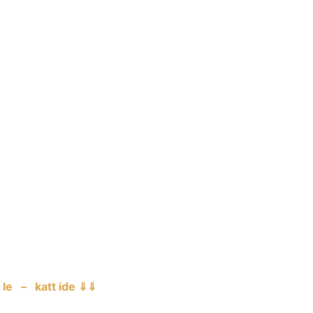
le – katt ide ⇓⇓