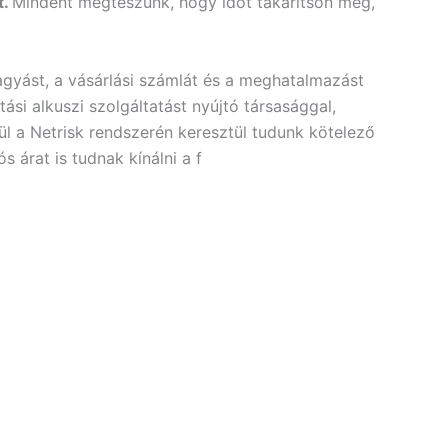
t.
Mindent megteszünk, hogy időt takarítson meg,
gyást, a vásárlási számlát és a meghatalmazást
si alkuszi szolgáltatást nyújtó társasággal,
l a Netrisk rendszerén keresztül tudunk kötelező
 árat is tudnak kínálni a f