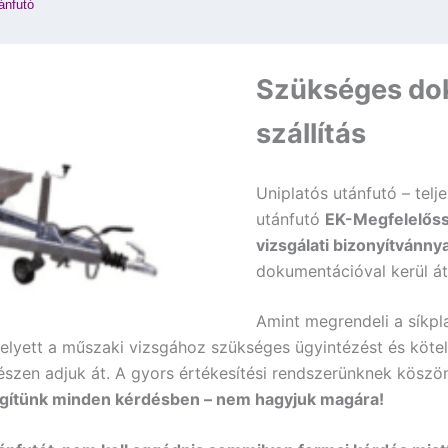
ánfutó
Szükséges do
szállítás
Uniplatós utánfutó – telje
utánfutó
EK-Megfelelőssé
vizsgálati bizonyítvánnya
dokumentációval kerül át
Amint megrendeli a síkpla
helyett a műszaki vizsgához szükséges ügyintézést és kötel
észen adjuk át. A gyors értékesítési rendszerünknek kösz
segítünk minden kérdésben – nem hagyjuk magára!