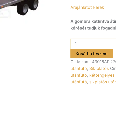
Árajánlatot kérek
A gombra kattintva áti
kérését tudjuk fogadni
ALFA-
T
43016AP.270-
Kosárba teszem
ig
Cikkszám:
43016AP.27
10"
kéttengelyes,
utánfutó
,
Sík platós
Cí
3,0x1,6m
utánfutó
,
kéttengelyes 
méretű,
utánfutó
,
síkplatós utá
2700kg,
fékezett,
alsókerekes,
síkplatós,
uniplatós
utánfutó,
trailer