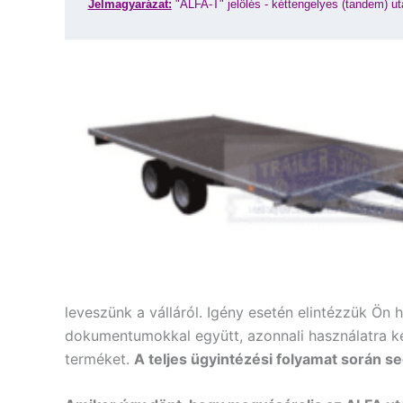
Jelmagyarázat:
"ALFA-T" jelölés - kéttengelyes (tandem) ut
leveszünk a válláról. Igény esetén elintézzük Ön 
dokumentumokkal együtt, azonnali használatra k
terméket.
A teljes ügyintézési folyamat során 