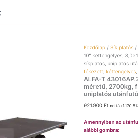
k
Kezdőlap
/
Sík platós
10″ kéttengelyes, 3,0×
síkplatós, uniplatós utá
fékezett
,
kéttengelyes
ALFA-T 43016AP.2
méretű, 2700kg, fé
uniplatós utánfutó,
921.900
Ft
nettó (
1.170.8
Amennyiben az utánfut
alábbi gombra: