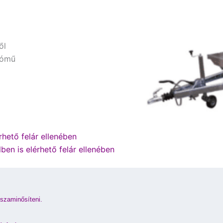
ől
tómű
hető felár ellenében
ben is elérhető felár ellenében
sszaminősíteni.