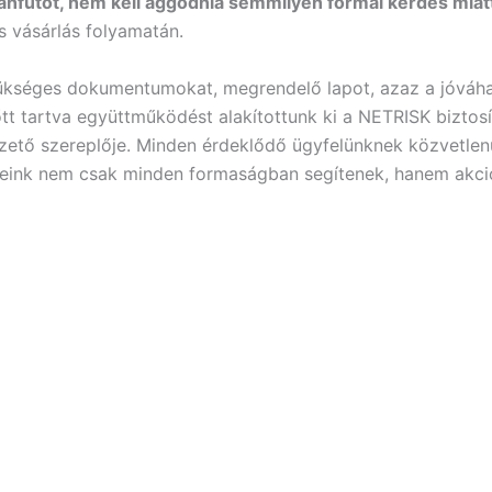
ánfutót, nem kell aggódnia semmilyen formai kérdés miat
 vásárlás folyamatán.
zükséges dokumentumokat, megrendelő lapot, azaz a jóváha
t tartva együttműködést alakítottunk ki a NETRISK biztosítá
ezető szereplője. Minden érdeklődő ügyfelünknek közvetlenü
ereink nem csak minden formaságban segítenek, hanem akciós