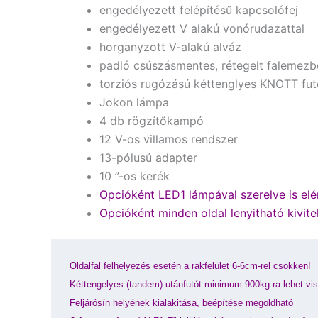
engedélyezett felépítésű kapcsolófej
engedélyezett V alakú vonórudazattal
horganyzott V-alakú alváz
padló csúszásmentes, rétegelt falemezb
torziós rugózású kéttenglyes KNOTT fu
Jokon lámpa
4 db rögzítőkampó
12 V-os villamos rendszer
13-pólusú adapter
10 ”-os kerék
Opcióként LED1 lámpával szerelve is elér
Opcióként minden oldal lenyitható kivitel
Oldalfal felhelyezés esetén a rakfelület 6-6cm-rel csökken!
Kéttengelyes (tandem) utánfutót minimum 900kg-ra lehet vi
Feljárósín helyének kialakitása, beépítése megoldható