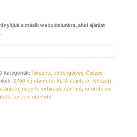
rányítjuk a másik weboldalunkra, ahol ajánlat
.
0
Kategóriák:
fékezett
,
kéttengelyes
,
Összes
mkék:
2700 kg utánfutó
,
ALFA utánfutó
,
fékezett
utánfutó
,
nagy teherbírású utánfutó
,
ráfutófékes
nfutó
,
tandem utánfutó