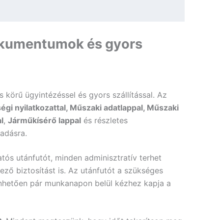
kumentumok és gyors
s körű ügyintézéssel és gyors szállítással. Az
gi nyilatkozattal, Műszaki adatlappal, Műszaki
l
,
Járműkísérő lappal
és részletes
adásra.
tós utánfutót, minden adminisztratív terhet
ező biztosítást is. Az utánfutót a szükséges
önhetően pár munkanapon belül kézhez kapja a