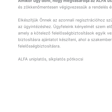
Amikor úgy dönt, hogy megvásárolja az ALFA ut
és zökkenőmentesen végigvezessük a rendelés és
Elkészítjük Önnek az azonnali regisztrációhoz s
az ügyintézéshez. Ügyfeleink kényelmét szem előt
amely a kötelező felelősségbiztosítások egyik v
biztosításra ajánlatot készíteni, ahol a szakemb
felelősségbiztosításra.
ALFA uniplatós, síkplatós pótkocsi