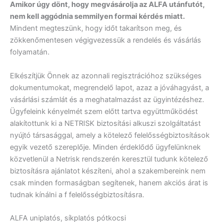
Amikor úgy dönt, hogy megvásárolja az ALFA utánfutót,
nem kell aggódnia semmilyen formai kérdés miatt.
Mindent megteszünk, hogy időt takarítson meg, és
zökkenőmentesen végigvezessük a rendelés és vásárlás
folyamatán.
Elkészítjük Önnek az azonnali regisztrációhoz szükséges
dokumentumokat, megrendelő lapot, azaz a jóváhagyást, a
vásárlási számlát és a meghatalmazást az ügyintézéshez.
Ügyfeleink kényelmét szem előtt tartva együttműködést
alakítottunk ki a NETRISK biztosítási alkuszi szolgáltatást
nyújtó társasággal, amely a kötelező felelősségbiztosítások
egyik vezető szereplője. Minden érdeklődő ügyfelünknek
közvetlenül a Netrisk rendszerén keresztül tudunk kötelező
biztosításra ajánlatot készíteni, ahol a szakembereink nem
csak minden formaságban segítenek, hanem akciós árat is
tudnak kínálni a f felelősségbiztosításra.
ALFA uniplatós, síkplatós pótkocsi