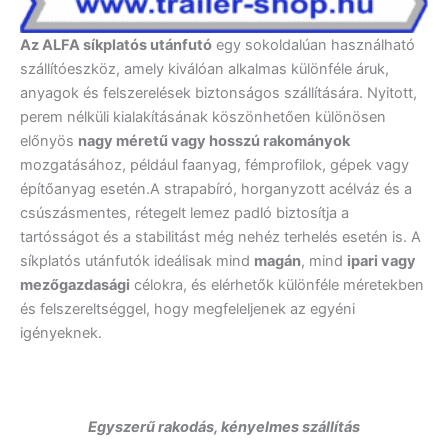
Az ALFA síkplatós utánfutó
egy sokoldalúan használható
szállítóeszköz, amely kiválóan alkalmas különféle áruk,
anyagok és felszerelések biztonságos szállítására. Nyitott,
perem nélküli kialakításának köszönhetően különösen
előnyös
nagy méretű vagy hosszú rakományok
mozgatásához, például faanyag, fémprofilok, gépek vagy
építőanyag esetén.A strapabíró, horganyzott acélváz és a
csúszásmentes, rétegelt lemez padló biztosítja a
tartósságot és a stabilitást még nehéz terhelés esetén is. A
síkplatós utánfutók ideálisak mind
magán
, mind
ipari vagy
mezőgazdasági
célokra, és elérhetők különféle méretekben
és felszereltséggel, hogy megfeleljenek az egyéni
igényeknek.
Egyszerű rakodás, kényelmes szállítás