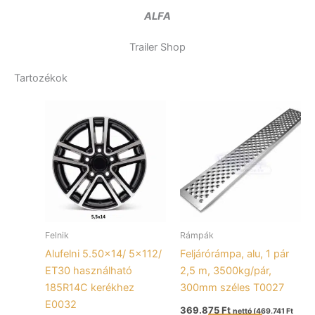
ALFA
Trailer Shop
Tartozékok
Felnik
Rámpák
Alufelni 5.50×14/ 5×112/
Feljárórámpa, alu, 1 pár
ET30 használható
2,5 m, 3500kg/pár,
185R14C kerékhez
300mm széles T0027
E0032
369.875
Ft
nettó (
469.741
Ft