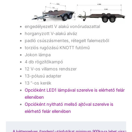
engedélyezett V alakú vonórudazattal
horganyzott V-alakú alváz
padló csúszásmentes, rétegelt falemezből
torziós rugózású KNOTT futómű
Jokon lámpa
4 db rögzítőkampó
12 V-os villamos rendszer
13-pólusú adapter
13 ”-os kerék
Opcióként LED1 lámpával szerelve is elérhető felár
ellenében
Opcióként nyitható mellső ajtóval szerelve is
elérhető felár ellenében
A kéttengelyes (tandem) utánfutókat minimum 900kg-ra lehet visszami