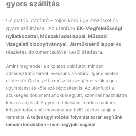
gyors szállítás
Uniplatós utánfutó – teljes körű ügyintézéssel és
gyors szállítással. Az utánfutó
EK-Megfelelősségi
nyilatkozattal, Műszaki adatlappal, Műszaki
vizsgálati bizonyítvánnyal
,
Járműkísérő lappal
és
részletes dokumentációval kerül átadásra.
Amint megrendeli a síkplatós utánfutót, minden
adminisztratív terhet leveszünk a válláról. Igény esetén
elintézzük Ön helyett a műszaki vizsgához szükséges
ügyintézést és kötelező biztosítást is. Az utánfutót a
szükséges dokumentumokkal együtt, azonnali használatra
készen adjuk át. A gyors értékesítési rendszerünknek
köszönhetően pár munkanapon belül kézhez kapja a
terméket.
A teljes ügyintézési folyamat során segítünk
minden kérdésben – nem hagyjuk magára!