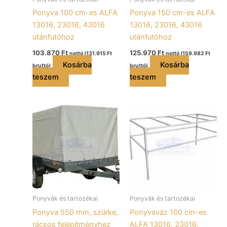
Ponyva 100 cm-es ALFA
Ponyva 150 cm-es ALFA
13016, 23016, 43016
13016, 23016, 43016
utánfutóhoz
utánfutóhoz
103.870
Ft
125.970
Ft
nettó (
131.915
Ft
nettó (
159.982
Ft
Kosárba
Kosárba
bruttó)
bruttó)
teszem
teszem
Ponyvák és tartozékai
Ponyvák és tartozékai
Ponyva 550 mm, szürke,
Ponyvaváz 100 cm-es
rácsos felépitményhez
ALFA 13016, 23016,