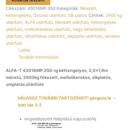
Kosárba teszem
kéttengelyes
Cikkszám:
43016MP.350
Kategóriák:
fékezett
,
fékezett
utánfutó
kéttengelyes
,
Összes utánfutó
,
Sík platós
Címkék:
3500 kg
300x160cm
utánfutó
,
ALFA utánfutó
,
fékezett utánfutó
,
kéttengelyes
–
utánfutó
,
mellsőkerekes utánfutó
,
nagy teherbírású
3500kg
utánfutó
,
ráfutófékes utánfutó
,
síkplatós utánfutó
,
tandem
össztömeg
utánfutó
mennyiség
Leírás
További információk
ALFA-T 43016MP.350-ig kéttengelyes, 3,0×1,6m
méretű, 3500kg fékezett, mellsőkerekes, síkplatós,
uniplatós utánfutó
VÁLASSZ TOVÁBBI TARTOZÉKOT! görgess le –
katt ide ⇓⇓
engedélyezett felépítésű kapcsolófej