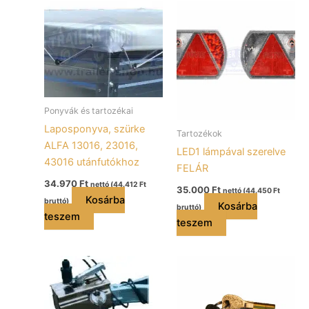
Ponyvák és tartozékai
Laposponyva, szürke
Tartozékok
ALFA 13016, 23016,
LED1 lámpával szerelve
43016 utánfutókhoz
FELÁR
34.970
Ft
nettó (
44.412
Ft
35.000
Ft
nettó (
44.450
Ft
Kosárba
bruttó)
Kosárba
bruttó)
teszem
teszem