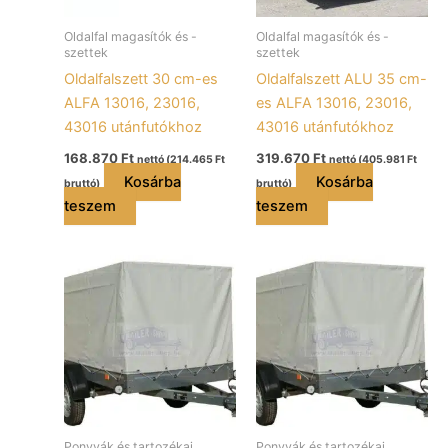
Oldalfal magasítók és -
Oldalfal magasítók és -
szettek
szettek
Oldalfalszett 30 cm-es
Oldalfalszett ALU 35 cm-
ALFA 13016, 23016,
es ALFA 13016, 23016,
43016 utánfutókhoz
43016 utánfutókhoz
168.870
Ft
319.670
Ft
nettó (
214.465
Ft
nettó (
405.981
Ft
Kosárba
Kosárba
bruttó)
bruttó)
teszem
teszem
Ponyvák és tartozékai
Ponyvák és tartozékai