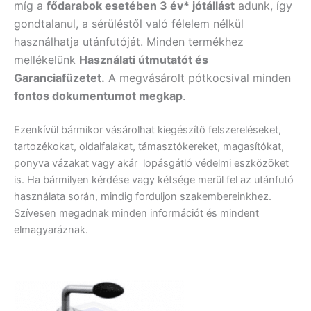
míg a
fődarabok esetében 3 év* jótállást
adunk, így
gondtalanul, a sérüléstől való félelem nélkül
használhatja utánfutóját. Minden termékhez
mellékelünk
Használati útmutatót és
Garanciafüzetet.
A
megvásárolt pótkocsival minden
fontos dokumentumot megkap
.
Ezenkívül bármikor vásárolhat kiegészítő felszereléseket,
tartozékokat, oldalfalakat, támasztókereket, magasítókat,
ponyva vázakat vagy akár lopásgátló védelmi eszközöket
is. Ha bármilyen kérdése vagy kétsége merül fel az utánfutó
használata során, mindig forduljon szakembereinkhez.
Szívesen megadnak minden információt és mindent
elmagyaráznak.