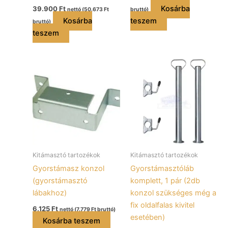
Kosárba
39.900
Ft
nettó (
50.673
Ft
bruttó)
Kosárba
teszem
bruttó)
teszem
Kitámasztó tartozékok
Kitámasztó tartozékok
Gyorstámasz konzol
Gyorstámasztóláb
(gyorstámasztó
komplett, 1 pár (2db
lábakhoz)
konzol szükséges még a
fix oldalfalas kivitel
6.125
Ft
nettó (
7.779
Ft
bruttó)
esetében)
Kosárba teszem