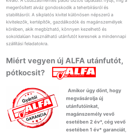
kiváló. A csúszásmentes padló biztos tapadást nyújt, míg a
megerősített alváz gondoskodik a teherbírásról és
stabilitásról. A síkplatós kivitel különösen népszerű a
kivitelezők, kertépítők, gazdálkodók és magánszemélyek
körében, akik megbízható, könnyen kezelhető és
sokoldalúan használható utánfutót keresnek a mindennapi
szállítási feladatokra.
Miért vegyen új ALFA utánfutót,
pótkocsit?
Amikor úgy dönt, hogy
megvásárolja új
utánfutóinkat,
magánszemély vevő
esetében 2 év*, cég vevő
esetében 1 év* garanciát
,