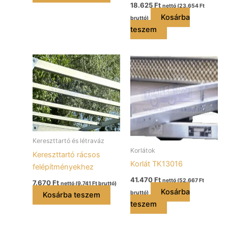
18.625
Ft
nettó (
23.654
Ft
Kosárba
bruttó)
teszem
Kereszttartó és létraváz
Korlátok
Kereszttartó rácsos
Korlát TK13016
felépítményekhez
41.470
Ft
nettó (
52.667
Ft
7.670
Ft
nettó (
9.741
Ft
bruttó)
Kosárba
bruttó)
Kosárba teszem
teszem