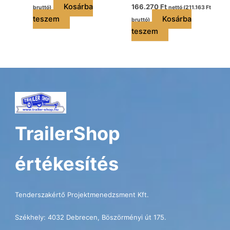
Kosárba
166.270
Ft
bruttó)
nettó (
211.163
Ft
teszem
Kosárba
bruttó)
teszem
TrailerShop
értékesítés
Tenderszakértő Projektmenedzsment Kft.
Székhely: 4032 Debrecen, Böszörményi út 175.