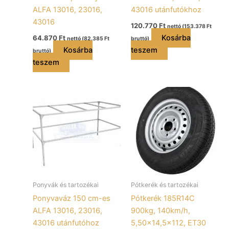
ALFA 13016, 23016,
43016 utánfutókhoz
43016
120.770
Ft
nettó (
153.378
Ft
Kosárba
64.870
Ft
nettó (
82.385
Ft
bruttó)
Kosárba
teszem
bruttó)
teszem
Ponyvák és tartozékai
Pótkerék és tartozékai
Ponyvaváz 150 cm-es
Pótkerék 185R14C
ALFA 13016, 23016,
900kg, 140km/h,
43016 utánfutóhoz
5,50×14,5×112, ET30