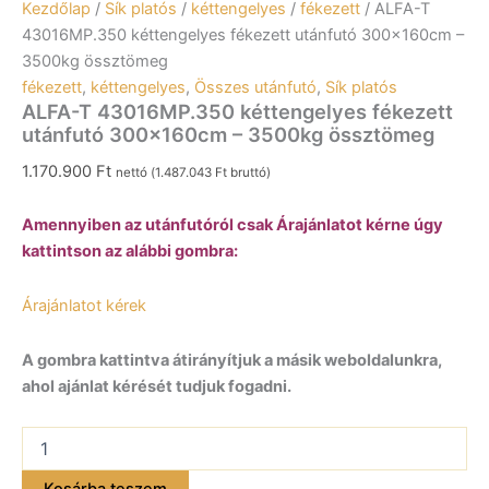
Kezdőlap
/
Sík platós
/
kéttengelyes
/
fékezett
/ ALFA-T
43016MP.350 kéttengelyes fékezett utánfutó 300x160cm –
3500kg össztömeg
fékezett
,
kéttengelyes
,
Összes utánfutó
,
Sík platós
ALFA-T 43016MP.350 kéttengelyes fékezett
utánfutó 300x160cm – 3500kg össztömeg
1.170.900
Ft
nettó (
1.487.043
Ft
bruttó)
Amennyiben az utánfutóról csak Árajánlatot kérne úgy
kattintson az alábbi gombra:
Árajánlatot kérek
A gombra kattintva átirányítjuk a másik weboldalunkra,
ahol ajánlat kérését tudjuk fogadni.
ALFA-
T
43016MP.350