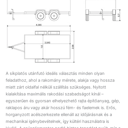
A síkplatós utánfutó ideális választás minden olyan
feladathoz, ahol a rakomány mérete, alakja vagy hossza
miatt zárt oldalfal nélküli szállítás szükséges. Nyitott
kialakítása maximális rakodási szabadságot kínál –
egyszerűen és gyorsan elhelyezhető rajta építőanyag, gép,
raklapos áru vagy akár hosszú fém- és faelemek is. Erős,
horganyzott acélszerkezete ellenáll az időjárásnak és a
mechanikai igénybevételnek, így kültéri használatra is