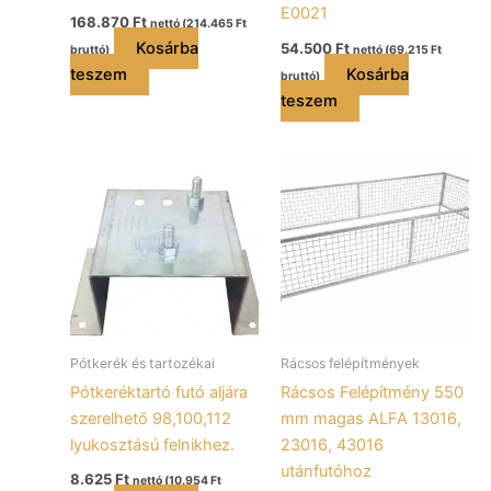
E0021
168.870
Ft
nettó (
214.465
Ft
Kosárba
54.500
Ft
bruttó)
nettó (
69.215
Ft
teszem
Kosárba
bruttó)
teszem
Pótkerék és tartozékai
Rácsos felépítmények
Pótkeréktartó futó aljára
Rácsos Felépítmény 550
szerelhető 98,100,112
mm magas ALFA 13016,
lyukosztású felnikhez.
23016, 43016
utánfutóhoz
8.625
Ft
nettó (
10.954
Ft