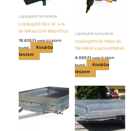
Lopásgátló tartozékok
Lopásgátló Box-XL a le-
és felkapcsolt állapothoz
Lopásgátló tartozékok
18.625
Ft
Lopásgátlózár fékes és
nettó (
23.654
Ft
Kosárba
féknélküli kapcsolófejhez
bruttó)
teszem
4.000
Ft
nettó (
5.080
Ft
Kosárba
bruttó)
teszem