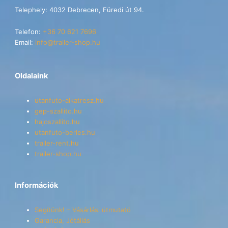
Telephely: 4032 Debrecen, Füredi út 94.
Telefon:
+36 70 621 7696
Email:
info@trailer-shop.hu
Oldalaink
utanfuto-alkatresz.hu
gep-szallito.hu
hajoszallito.hu
utanfuto-berles.hu
trailer-rent.hu
trailer-shop.hu
Információk
Segítünk! – Vásárlási útmutató
Garancia, Jótállás