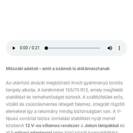
Műszaki adatok – amit a számok is alátámasztanak
Az utánfutó alvázát megbízható Knott gyártmányú torziós
tengely alkotja. A kerékméret 155/70 R13, amely megfelelő
stabilitást és terhelhetőséget biztosít. A szállítófelület erős,
vízálló és csúszásmentes rétegelt falemez, integrált rögzítő
elemekkel így a rakomány mindig biztonságban van. A V-
típusú vonórúd biztos vontatási stabilitást nyújt menet
közbenA
12 V-os villamos rendszer
a
Jokon lámpákkal
és
a13
-pólusú adapterrel
teljes körű közúti kompatibilitást