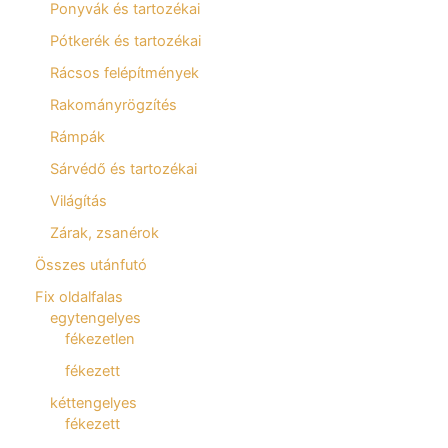
Ponyvák és tartozékai
Pótkerék és tartozékai
Rácsos felépítmények
Rakományrögzítés
Rámpák
Sárvédő és tartozékai
Világítás
Zárak, zsanérok
Összes utánfutó
Fix oldalfalas
egytengelyes
fékezetlen
fékezett
kéttengelyes
fékezett