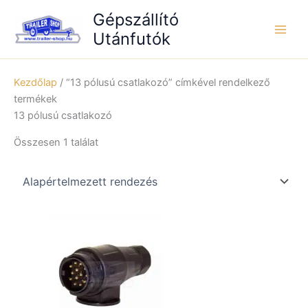
Skip
Gépszállító
to
Utánfutók
content
Kezdőlap
/ “13 pólusú csatlakozó” címkével rendelkező
termékek
13 pólusú csatlakozó
Összesen 1 találat