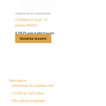
Adapterek és csatlakozók
Csatlakozó dugó 13
pólusú B0042
2.115
Ft
nettó (
2.686
Ft
bruttó)
Kosárba teszem
Tartozékok
Adapterek és csatlakozók
Csörlő és tartozékai
Fék nélküli tengelyek