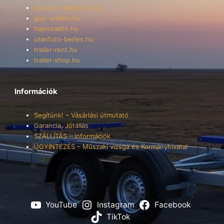
utanfuto-alkatresz.hu
gep-szallito.hu
hajoszallito.hu
utanfuto-berles.hu
trailer-rent.hu
trailer-shop.hu
Információk
Segítünk! – Vásárlási útmutató
Garancia, Jótállás
SZÁLLÍTÁS – Információk
ÜGYINTÉZÉS – Műszaki vizsga és Kormányhivatal
YouTube
Instagram
Facebook
TikTok