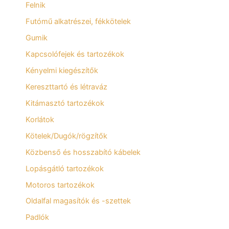
Felnik
Futómű alkatrészei, fékkötelek
Gumik
Kapcsolófejek és tartozékok
Kényelmi kiegészítők
Kereszttartó és létraváz
Kitámasztó tartozékok
Korlátok
Kötelek/Dugók/rögzítők
Közbenső és hosszabító kábelek
Lopásgátló tartozékok
Motoros tartozékok
Oldalfal magasítók és -szettek
Padlók