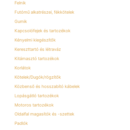
Felnik
Futómű alkatrészei, fékkötelek
Gumik
Kapcsolófejek és tartozékok
Kényelmi kiegészítők
Kereszttartó és létraváz
Kitámasztó tartozékok
Korlátok
Kötelek/Dugók/rögzítők
Közbenső és hosszabító kábelek
Lopásgátló tartozékok
Motoros tartozékok
Oldalfal magasítók és -szettek
Padlók