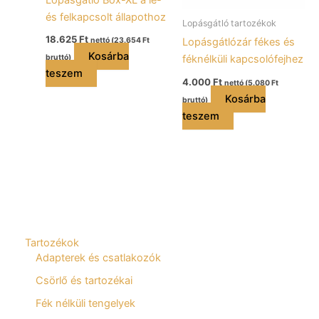
Lopásgátló Box-XL a le-
és felkapcsolt állapothoz
Lopásgátló tartozékok
18.625
Ft
Lopásgátlózár fékes és
nettó (
23.654
Ft
Kosárba
féknélküli kapcsolófejhez
bruttó)
teszem
4.000
Ft
nettó (
5.080
Ft
Kosárba
bruttó)
teszem
Tartozékok
Adapterek és csatlakozók
Csörlő és tartozékai
Fék nélküli tengelyek