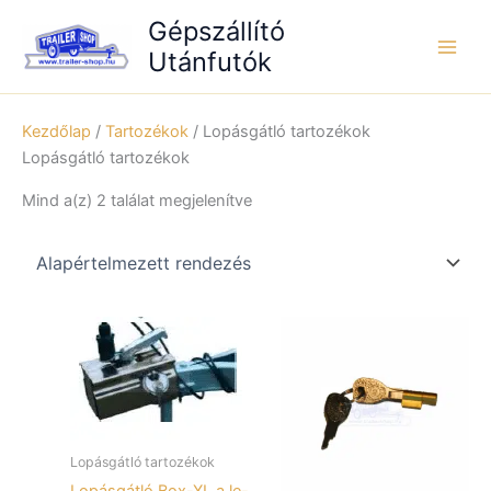
Skip
Gépszállító
to
Utánfutók
content
Kezdőlap
/
Tartozékok
/ Lopásgátló tartozékok
Lopásgátló tartozékok
Mind a(z) 2 találat megjelenítve
Lopásgátló tartozékok