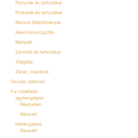
Ponyvák és tartozékai
Pótkerék és tartozékai
Rácsos felépítmények
Rakományrögzítés
Rámpák
Sárvédő és tartozékai
Világítás
Zárak, zsanérok
Összes utánfutó
Fix oldalfalas
egytengelyes
fékezetlen
fékezett
kéttengelyes
fékezett