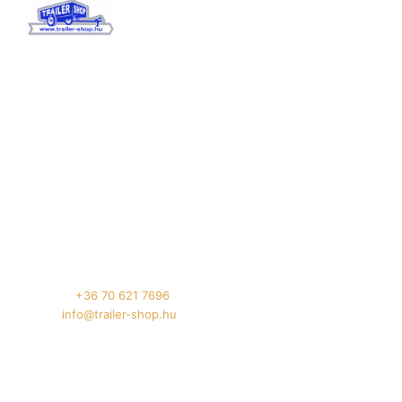
TrailerShop
értékesítés
Tenderszakértő Projektmenedzsment Kft.
Székhely: 4032 Debrecen, Böszörményi út 175.
Telephely: 4032 Debrecen, Füredi út 94.
Telefon:
+36 70 621 7696
Email:
info@trailer-shop.hu
Oldalaink