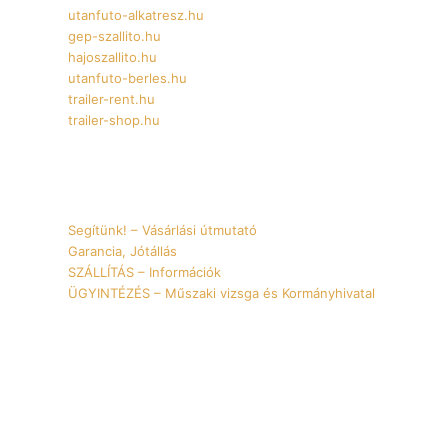
utanfuto-alkatresz.hu
gep-szallito.hu
hajoszallito.hu
utanfuto-berles.hu
trailer-rent.hu
trailer-shop.hu
Információk
Segítünk! – Vásárlási útmutató
Garancia, Jótállás
SZÁLLÍTÁS – Információk
ÜGYINTÉZÉS – Műszaki vizsga és Kormányhivatal
YouTube
Instagram
Facebook
TikTok