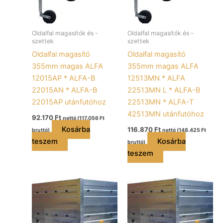
Oldalfal magasítók és -
Oldalfal magasítók és -
szettek
szettek
Oldalfal magasító
Oldalfal magasító
355mm magas ALFA
355mm magas ALFA
12015AP * ALFA-B
12513MN * ALFA
22015AN * ALFA-B
22513MN L * ALFA-B
22015AP utánfutóhoz
22513MN * ALFA-T
42513MN utánfutóhoz
92.170
Ft
nettó (
117.056
Ft
Kosárba
116.870
Ft
bruttó)
nettó (
148.425
Ft
teszem
Kosárba
bruttó)
teszem