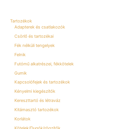
Tartozékok
Adapterek és csatlakozók
Csörlő és tartozékai
Fék nélküli tengelyek
Felnik
Futómű alkatrészei, fékkötelek
Gumik
Kapcsolófejek és tartozékok
Kényelmi kiegészítők
Kereszttartó és létraváz
Kitámasztó tartozékok
Korlátok
Kötelek/Dugók/rögzítők