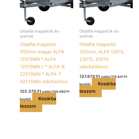
Oldalfal magasítók és -
Oldalfal magasítók és -
szettek
szettek
Oldalfal magasító
Oldalfal magasító,
355mm magas ALFA
350mm, ALFA 13015,
12515MN * ALFA
23015, 43015
12515MN L * ALFA-B
utánfutókhoz
22515MN * ALFA-T
137.670
Ft
nettó (
174.841
Ft
42515MN utánfutóhoz
Kosárba
bruttó)
teszem
123.370
Ft
nettó (
156.680
Ft
Kosárba
bruttó)
teszem