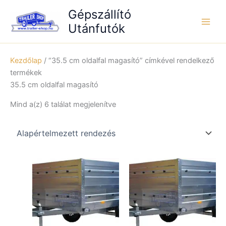
Skip
Gépszállító
to
Utánfutók
content
Kezdőlap
/ “35.5 cm oldalfal magasító” címkével rendelkező
termékek
35.5 cm oldalfal magasító
Mind a(z) 6 találat megjelenítve