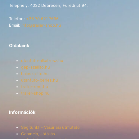
Telephely: 4032 Debrecen, Füredi út 94.
Telefon:
+36 70 621 7696
Email:
info@trailer-shop.hu
Oldalaink
utanfuto-alkatresz.hu
gep-szallito.hu
hajoszallito.hu
utanfuto-berles.hu
trailer-rent.hu
trailer-shop.hu
Információk
Segítünk! – Vásárlási útmutató
Garancia, Jótállás