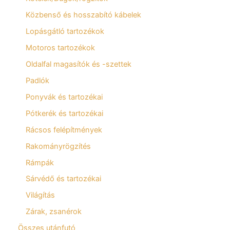
Közbenső és hosszabító kábelek
Lopásgátló tartozékok
Motoros tartozékok
Oldalfal magasítók és -szettek
Padlók
Ponyvák és tartozékai
Pótkerék és tartozékai
Rácsos felépítmények
Rakományrögzítés
Rámpák
Sárvédő és tartozékai
Világítás
Zárak, zsanérok
Összes utánfutó