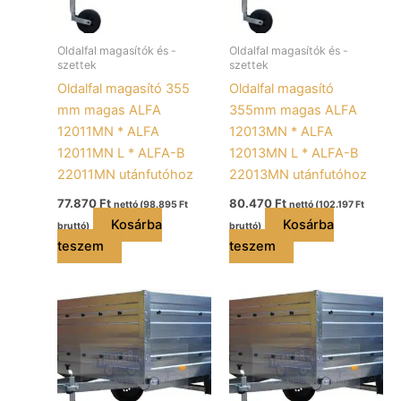
Oldalfal magasítók és -
Oldalfal magasítók és -
szettek
szettek
Oldalfal magasító 355
Oldalfal magasító
mm magas ALFA
355mm magas ALFA
12011MN * ALFA
12013MN * ALFA
12011MN L * ALFA-B
12013MN L * ALFA-B
22011MN utánfutóhoz
22013MN utánfutóhoz
77.870
Ft
80.470
Ft
nettó (
98.895
Ft
nettó (
102.197
Ft
Kosárba
Kosárba
bruttó)
bruttó)
teszem
teszem