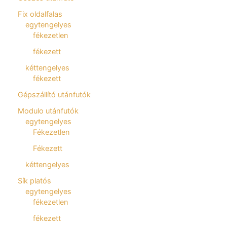
Fix oldalfalas
egytengelyes
fékezetlen
fékezett
kéttengelyes
fékezett
Gépszállító utánfutók
Modulo utánfutók
egytengelyes
Fékezetlen
Fékezett
kéttengelyes
Sík platós
egytengelyes
fékezetlen
fékezett