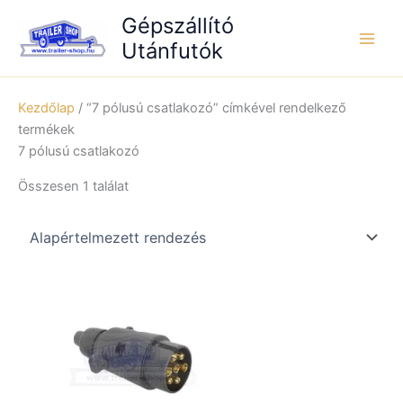
Skip
Gépszállító
to
Utánfutók
content
Kezdőlap
/ “7 pólusú csatlakozó” címkével rendelkező
termékek
7 pólusú csatlakozó
Összesen 1 találat