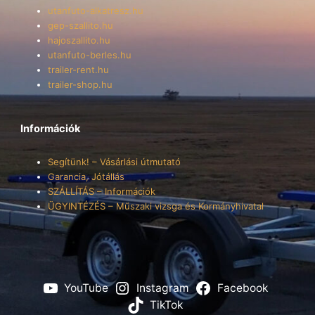
utanfuto-alkatresz.hu
gep-szallito.hu
hajoszallito.hu
utanfuto-berles.hu
trailer-rent.hu
trailer-shop.hu
Információk
Segítünk! – Vásárlási útmutató
Garancia, Jótállás
SZÁLLÍTÁS – Információk
ÜGYINTÉZÉS – Műszaki vizsga és Kormányhivatal
YouTube
Instagram
Facebook
TikTok