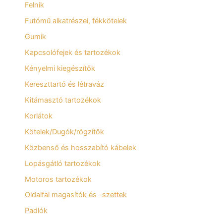
Felnik
Futómű alkatrészei, fékkötelek
Gumik
Kapcsolófejek és tartozékok
Kényelmi kiegészítők
Kereszttartó és létraváz
Kitámasztó tartozékok
Korlátok
Kötelek/Dugók/rögzítők
Közbenső és hosszabító kábelek
Lopásgátló tartozékok
Motoros tartozékok
Oldalfal magasítók és -szettek
Padlók