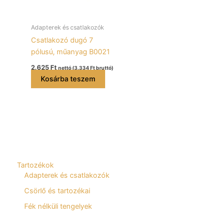
Adapterek és csatlakozók
Csatlakozó dugó 7
pólusú, műanyag B0021
2.625
Ft
nettó (
3.334
Ft
bruttó)
Kosárba teszem
Tartozékok
Adapterek és csatlakozók
Csörlő és tartozékai
Fék nélküli tengelyek