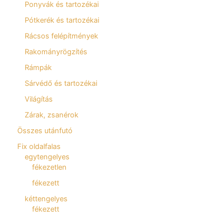
Ponyvák és tartozékai
Pótkerék és tartozékai
Rácsos felépítmények
Rakományrögzítés
Rámpák
Sárvédő és tartozékai
Világítás
Zárak, zsanérok
Összes utánfutó
Fix oldalfalas
egytengelyes
fékezetlen
fékezett
kéttengelyes
fékezett