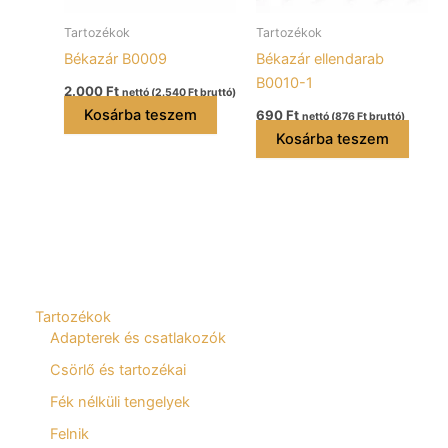
Tartozékok
Tartozékok
Békazár B0009
Békazár ellendarab
B0010-1
2.000
Ft
nettó (
2.540
Ft
bruttó)
Kosárba teszem
690
Ft
nettó (
876
Ft
bruttó)
Kosárba teszem
Tartozékok
Adapterek és csatlakozók
Csörlő és tartozékai
Fék nélküli tengelyek
Felnik