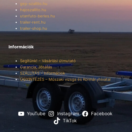
gep-szallito.hu
hajoszallito.hu
utanfuto-berles.hu
trailer-rent.hu
trailer-shop.hu
Információk
Segítünk! – Vásárlási útmutató
Garancia, Jótállás
SZÁLLÍTÁS – Információk
ÜGYINTÉZÉS – Műszaki vizsga és Kormányhivatal
YouTube
Instagram
Facebook
TikTok