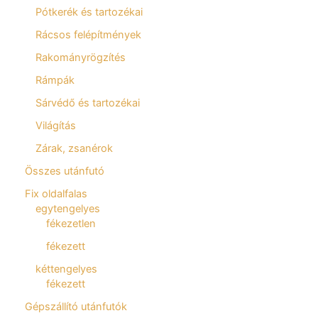
Pótkerék és tartozékai
Rácsos felépítmények
Rakományrögzítés
Rámpák
Sárvédő és tartozékai
Világítás
Zárak, zsanérok
Összes utánfutó
Fix oldalfalas
egytengelyes
fékezetlen
fékezett
kéttengelyes
fékezett
Gépszállító utánfutók