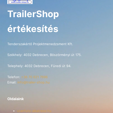
TrailerShop
értékesítés
Tenderszakértő Projektmenedzsment Kft.
Székhely: 4032 Debrecen, Böszörményi út 175.
Telephely: 4032 Debrecen, Füredi út 94.
Telefon:
+36 70 621 7696
Email:
info@trailer-shop.hu
Oldalaink
utanfuto-alkatresz.hu