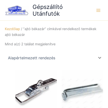
Skip
Gépszállító
to
Utánfutók
content
Kezdőlap
/ “ajtó békazár” címkével rendelkező termékek
ajtó békazár
Mind a(z) 2 találat megjelenítve