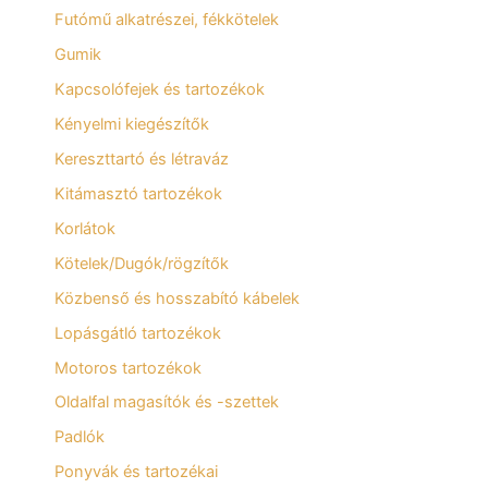
Futómű alkatrészei, fékkötelek
Gumik
Kapcsolófejek és tartozékok
Kényelmi kiegészítők
Kereszttartó és létraváz
Kitámasztó tartozékok
Korlátok
Kötelek/Dugók/rögzítők
Közbenső és hosszabító kábelek
Lopásgátló tartozékok
Motoros tartozékok
Oldalfal magasítók és -szettek
Padlók
Ponyvák és tartozékai