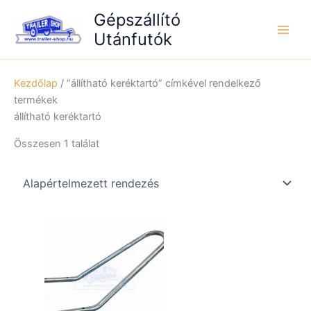
Skip
Gépszállító
to
Utánfutók
content
Kezdőlap
/ “állítható keréktartó” címkével rendelkező
termékek
állítható keréktartó
Összesen 1 találat