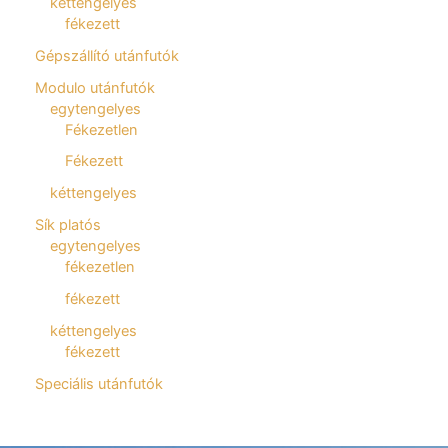
kéttengelyes
fékezett
Gépszállító utánfutók
Modulo utánfutók
egytengelyes
Fékezetlen
Fékezett
kéttengelyes
Sík platós
egytengelyes
fékezetlen
fékezett
kéttengelyes
fékezett
Speciális utánfutók