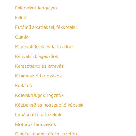
Fék nélküli tengelyek
Felnik
Futómű alkatrészei, fékkötelek
Gumik
Kapcsolófejek és tartozékok
Kényelmi kiegészítők
Kereszttartó és létraváz
Kitámasztó tartozékok
Korlátok
Kötelek/Dugók/rögzítők
Közbenső és hosszabító kábelek
Lopásgátló tartozékok
Motoros tartozékok
Oldalfal magasítók és -szettek