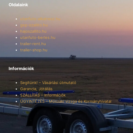
Oldalaink
utanfuto-alkatresz.hu
gep-szallito.hu
hajoszallito.hu
utanfuto-berles.hu
trailer-rent.hu
trailer-shop.hu
Információk
Segítünk! – Vásárlási útmutató
Garancia, Jótállás
SZÁLLÍTÁS – Információk
ÜGYINTÉZÉS – Műszaki vizsga és Kormányhivatal