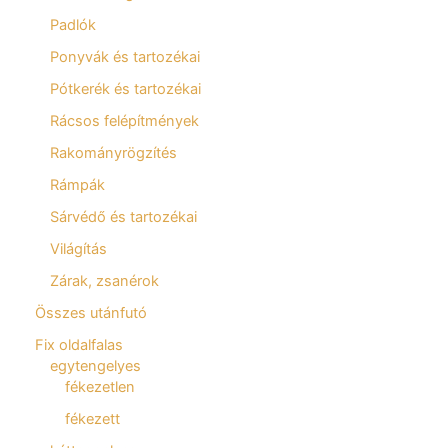
Padlók
Ponyvák és tartozékai
Pótkerék és tartozékai
Rácsos felépítmények
Rakományrögzítés
Rámpák
Sárvédő és tartozékai
Világítás
Zárak, zsanérok
Összes utánfutó
Fix oldalfalas
egytengelyes
fékezetlen
fékezett