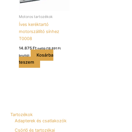
Motoros tartozékok
Íves keréktartó
motorszállító sínhez
T0008
14.875
Ft
nettó (
18.891
Ft
Kosárba
bruttó)
teszem
Tartozékok
Adapterek és csatlakozók
Csörlő és tartozékai