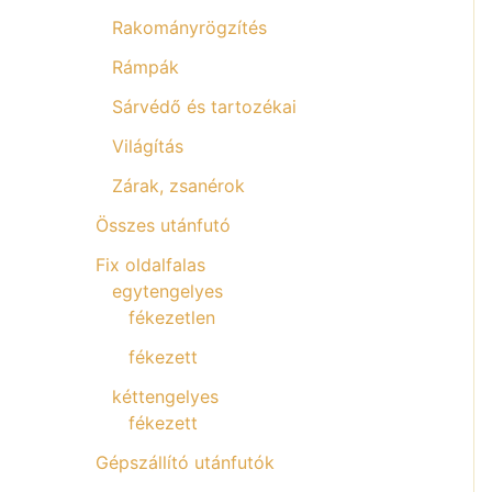
Rakományrögzítés
Rámpák
Sárvédő és tartozékai
Világítás
Zárak, zsanérok
Összes utánfutó
Fix oldalfalas
egytengelyes
fékezetlen
fékezett
kéttengelyes
fékezett
Gépszállító utánfutók