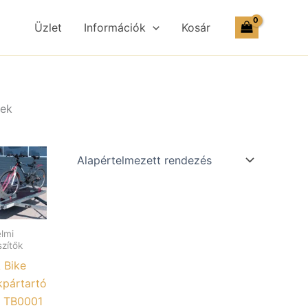
Üzlet
Információk
Kosár
kek
lmi
szítők
 Bike
kpártartó
t TB0001