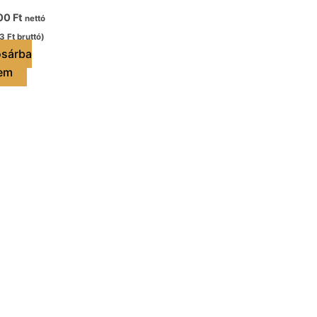
00
Ft
nettó
73
Ft
bruttó)
sárba
em