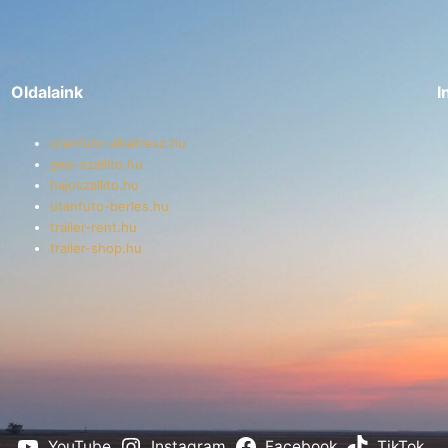
Oldalaink
I
utanfuto-alkatresz.hu
gep-szallito.hu
hajoszallito.hu
utanfuto-berles.hu
trailer-rent.hu
trailer-shop.hu
YouTube
Instagram
Facebook
TikTok