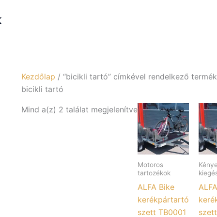
k
Kezdőlap
/ “bicikli tartó” címkével rendelkező termé
bicikli tartó
Mind a(z) 2 találat megjelenítve
Motoros
Kénye
tartozékok
kiegé
ALFA Bike
ALFA
kerékpártartó
keré
szett TB0001
szet