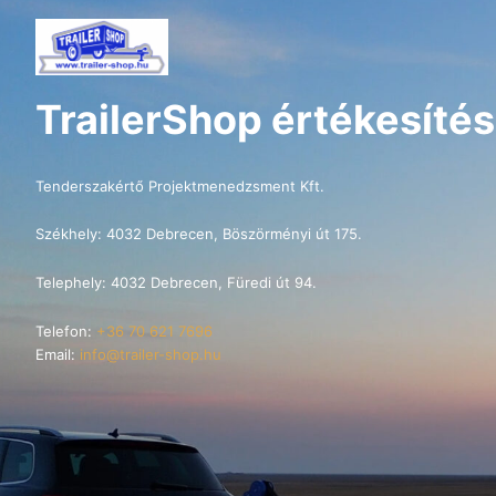
TrailerShop értékesítés
Tenderszakértő Projektmenedzsment Kft.
Székhely: 4032 Debrecen, Böszörményi út 175.
Telephely: 4032 Debrecen, Füredi út 94.
Telefon:
+36 70 621 7696
Email:
info@trailer-shop.hu