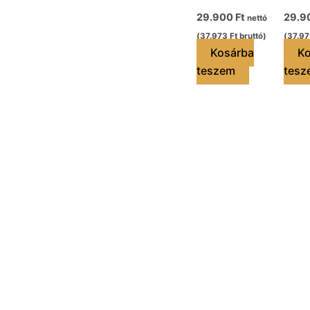
29.900
Ft
29.9
nettó
(
37.973
Ft
bruttó)
(
37.9
Kosárba
Ko
teszem
tesz