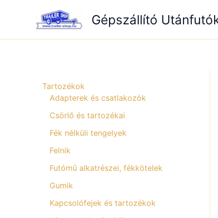
Skip
Gépszállító Utánfutó
to
content
Tartozékok
Adapterek és csatlakozók
Csörlő és tartozékai
Fék nélküli tengelyek
Felnik
Futómű alkatrészei, fékkötelek
Gumik
Kapcsolófejek és tartozékok