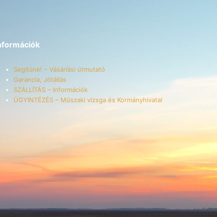
nformációk
Segítünk! – Vásárlási útmutató
Garancia, Jótállás
SZÁLLÍTÁS – Információk
ÜGYINTÉZÉS – Műszaki vizsga és Kormányhivatal