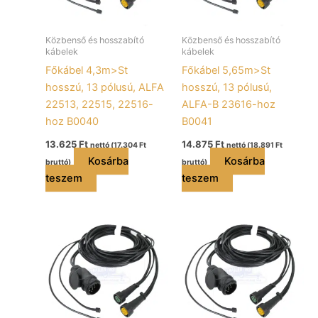
Közbenső és hosszabító
Közbenső és hosszabító
kábelek
kábelek
Főkábel 4,3m>St
Főkábel 5,65m>St
hosszú, 13 pólusú, ALFA
hosszú, 13 pólusú,
22513, 22515, 22516-
ALFA-B 23616-hoz
hoz B0040
B0041
13.625
Ft
14.875
Ft
nettó (
17.304
Ft
nettó (
18.891
Ft
Kosárba
Kosárba
bruttó)
bruttó)
teszem
teszem