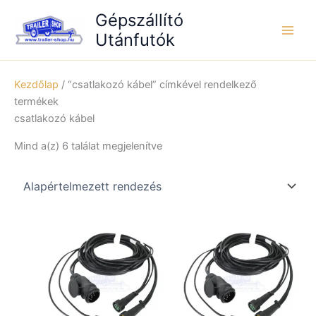
Skip
Gépszállító
to
Utánfutók
content
Kezdőlap
/ “csatlakozó kábel” címkével rendelkező
termékek
csatlakozó kábel
Mind a(z) 6 találat megjelenítve