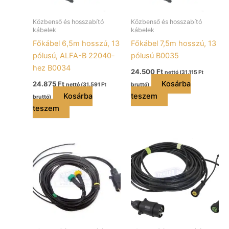
Közbenső és hosszabító
Közbenső és hosszabító
kábelek
kábelek
Főkábel 6,5m hosszú, 13
Főkábel 7,5m hosszú, 13
pólusú, ALFA-B 22040-
pólusú B0035
hez B0034
24.500
Ft
nettó (
31.115
Ft
Kosárba
24.875
Ft
nettó (
31.591
Ft
bruttó)
Kosárba
teszem
bruttó)
teszem