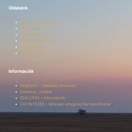
Oldalaink
utanfuto-alkatresz.hu
gep-szallito.hu
hajoszallito.hu
utanfuto-berles.hu
trailer-rent.hu
trailer-shop.hu
Információk
Segítünk! – Vásárlási útmutató
Garancia, Jótállás
SZÁLLÍTÁS – Információk
ÜGYINTÉZÉS – Műszaki vizsga és Kormányhivatal