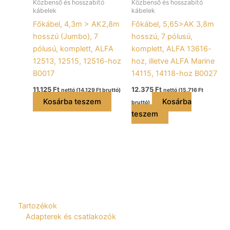
Közbenső és hosszabító
Közbenső és hosszabító
kábelek
kábelek
Főkábel, 4,3m > AK2,8m
Főkábel, 5,65>AK 3,8m
hosszú (Jumbo), 7
hosszú, 7 pólusú,
pólusú, komplett, ALFA
komplett, ALFA 13616-
12513, 12515, 12516-hoz
hoz, illetve ALFA Marine
B0017
14115, 14118-hoz B0027
11.125
Ft
12.375
Ft
nettó (
14.129
Ft
bruttó)
nettó (
15.716
Ft
Kosárba teszem
Kosárba
bruttó)
teszem
Tartozékok
Adapterek és csatlakozók