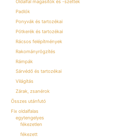
Oldalfal magasítók és -szettek
Padlók
Ponyvák és tartozékai
Pótkerék és tartozékai
Rácsos felépítmények
Rakományrögzítés
Rámpák
Sárvédő és tartozékai
Világítás
Zárak, zsanérok
Összes utánfutó
Fix oldalfalas
egytengelyes
fékezetlen
fékezett