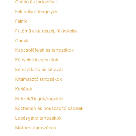
Csörlő és tartozékai
Fék nélküli tengelyek
Felnik
Futómű alkatrészei, fékkötelek
Gumik
Kapcsolófejek és tartozékok
Kényelmi kiegészítők
Kereszttartó és létraváz
Kitámasztó tartozékok
Korlátok
Kötelek/Dugók/rögzítők
Közbenső és hosszabító kábelek
Lopásgátló tartozékok
Motoros tartozékok