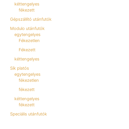
kéttengelyes
fékezett
Gépszállító utánfutók
Modulo utánfutók
egytengelyes
Fékezetlen
Fékezett
kéttengelyes
Sík platós
egytengelyes
fékezetlen
fékezett
kéttengelyes
fékezett
Speciális utánfutók