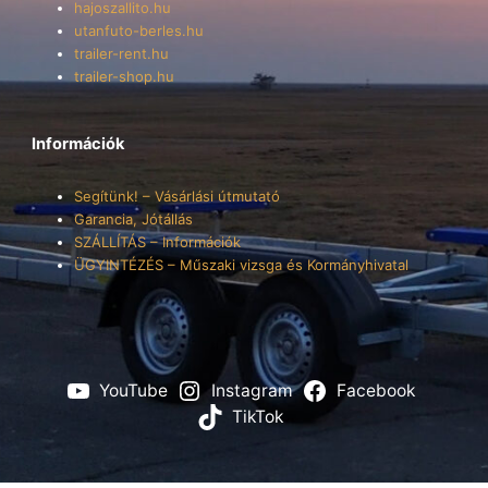
hajoszallito.hu
utanfuto-berles.hu
trailer-rent.hu
trailer-shop.hu
Információk
Segítünk! – Vásárlási útmutató
Garancia, Jótállás
SZÁLLÍTÁS – Információk
ÜGYINTÉZÉS – Műszaki vizsga és Kormányhivatal
YouTube
Instagram
Facebook
TikTok