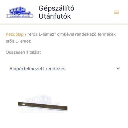
Skip
Gépszállító
to
Utánfutók
content
Kezdőlap
/ “erős L-lemez” címkével rendelkező termékek
erős L-lemez
Összesen 1 találat