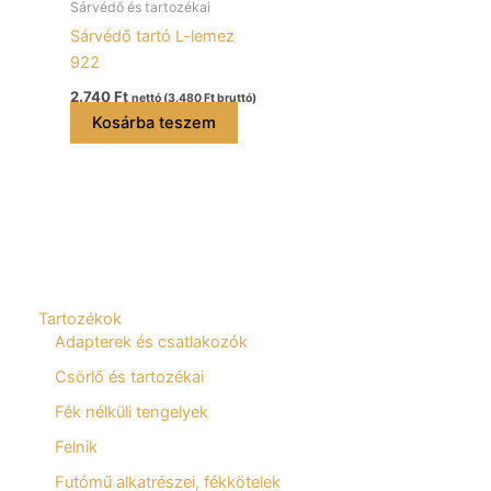
Sárvédő és tartozékai
Sárvédő tartó L-lemez
922
2.740
Ft
nettó (
3.480
Ft
bruttó)
Kosárba teszem
Tartozékok
Adapterek és csatlakozók
Csörlő és tartozékai
Fék nélküli tengelyek
Felnik
Futómű alkatrészei, fékkötelek