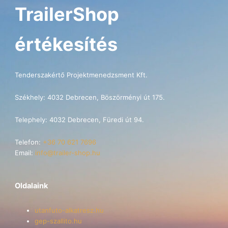
TrailerShop
értékesítés
Tenderszakértő Projektmenedzsment Kft.
Székhely: 4032 Debrecen, Böszörményi út 175.
Telephely: 4032 Debrecen, Füredi út 94.
Telefon:
+36 70 621 7696
Email:
info@trailer-shop.hu
Oldalaink
utanfuto-alkatresz.hu
gep-szallito.hu