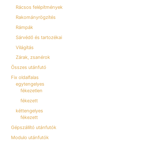
Rácsos felépítmények
Rakományrögzítés
Rámpák
Sárvédő és tartozékai
Világítás
Zárak, zsanérok
Összes utánfutó
Fix oldalfalas
egytengelyes
fékezetlen
fékezett
kéttengelyes
fékezett
Gépszállító utánfutók
Modulo utánfutók