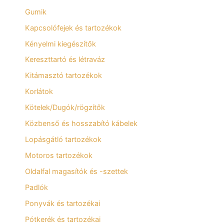
Gumik
Kapcsolófejek és tartozékok
Kényelmi kiegészítők
Kereszttartó és létraváz
Kitámasztó tartozékok
Korlátok
Kötelek/Dugók/rögzítők
Közbenső és hosszabító kábelek
Lopásgátló tartozékok
Motoros tartozékok
Oldalfal magasítók és -szettek
Padlók
Ponyvák és tartozékai
Pótkerék és tartozékai