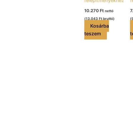
felépítményekhez
f
10.270
Ft
7
nettó
(
13.043
Ft
bruttó)
(
Kosárba
teszem
t