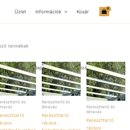
Üzlet
Információk
Kosár
kező termékek
ereszttartó és
Kereszttartó és
Kereszttartó és
étraváz
létraváz
létraváz
ereszttartó
Kereszttartó
Kereszttartó
ácsos
rácsos
rácsos