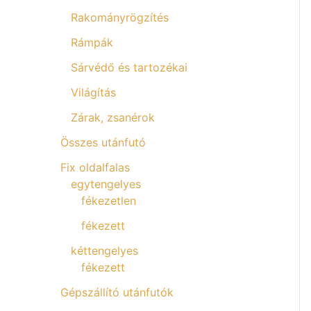
Rakományrögzítés
Rámpák
Sárvédő és tartozékai
Világítás
Zárak, zsanérok
Összes utánfutó
Fix oldalfalas
egytengelyes
fékezetlen
fékezett
kéttengelyes
fékezett
Gépszállító utánfutók