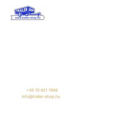
TrailerShop értékesítés
Tenderszakértő Projektmenedzsment Kft.
Székhely: 4032 Debrecen, Böszörményi út 175.
Telephely: 4032 Debrecen, Füredi út 94.
Telefon:
+36 70 621 7696
Email:
info@trailer-shop.hu