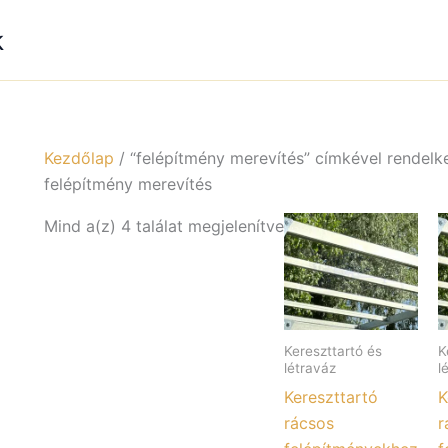
k
Kezdőlap
/ “felépítmény merevítés” címkével rendel
felépítmény merevítés
Mind a(z) 4 találat megjelenítve
Kereszttartó és
K
létraváz
l
Kereszttartó
K
rácsos
r