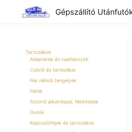
Skip
Gépszállító Utánfutó
to
content
Tartozékok
Adapterek és csatlakozók
Csörlő és tartozékai
Fék nélküli tengelyek
Felnik
Futómű alkatrészei, fékkötelek
Gumik
Kapcsolófejek és tartozékok