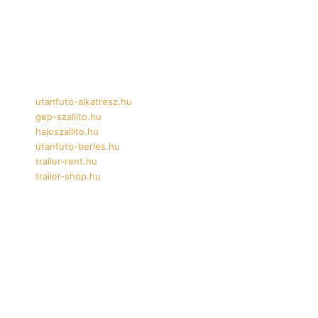
Oldalaink
I
utanfuto-alkatresz.hu
gep-szallito.hu
hajoszallito.hu
utanfuto-berles.hu
trailer-rent.hu
trailer-shop.hu
YouTube
Instagram
Facebook
TikTok