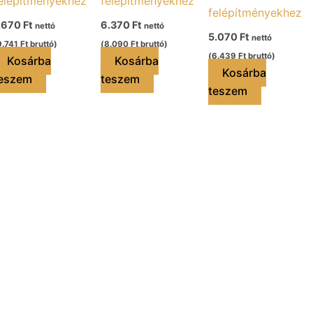
elépítményekhez
felépítményekhez
felépítményekhez
.670
Ft
6.370
Ft
nettó
nettó
5.070
Ft
nettó
9.741
Ft
bruttó)
(
8.090
Ft
bruttó)
(
6.439
Ft
bruttó)
Kosárba
Kosárba
Kosárba
eszem
teszem
teszem