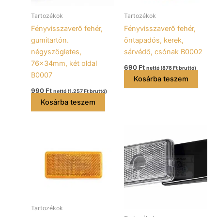
Tartozékok
Tartozékok
Fényvisszaverő fehér,
Fényvisszaverő fehér,
gumitartón.
öntapadós, kerek,
négyszögletes,
sárvédő, csónak B0002
76x34mm, két oldal
690
Ft
nettó (
876
Ft
bruttó)
B0007
Kosárba teszem
990
Ft
nettó (
1.257
Ft
bruttó)
Kosárba teszem
Tartozékok