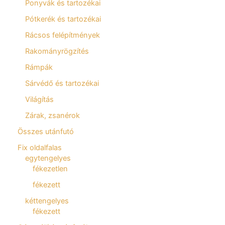
Ponyvák és tartozékai
Pótkerék és tartozékai
Rácsos felépítmények
Rakományrögzítés
Rámpák
Sárvédő és tartozékai
Világítás
Zárak, zsanérok
Összes utánfutó
Fix oldalfalas
egytengelyes
fékezetlen
fékezett
kéttengelyes
fékezett