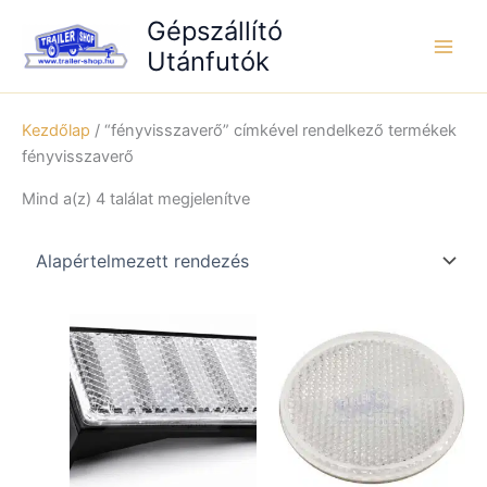
Skip
Gépszállító
to
Utánfutók
content
Kezdőlap
/ “fényvisszaverő” címkével rendelkező termékek
fényvisszaverő
Mind a(z) 4 találat megjelenítve