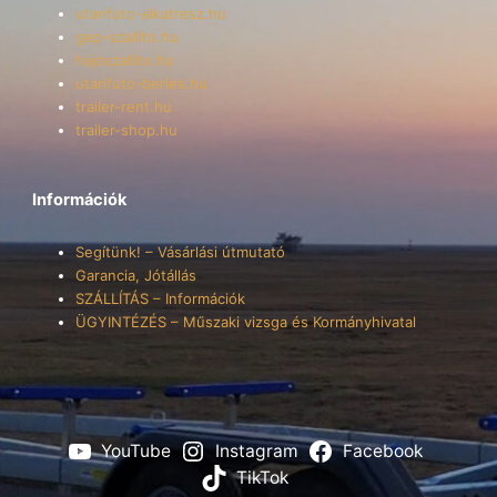
utanfuto-alkatresz.hu
gep-szallito.hu
hajoszallito.hu
utanfuto-berles.hu
trailer-rent.hu
trailer-shop.hu
Információk
Segítünk! – Vásárlási útmutató
Garancia, Jótállás
SZÁLLÍTÁS – Információk
ÜGYINTÉZÉS – Műszaki vizsga és Kormányhivatal
YouTube
Instagram
Facebook
TikTok