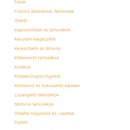
Felnik
Futómű alkatrészei, fékkötelek
Gumik
Kapcsolófejek és tartozékok
Kényelmi kiegészítők
Kereszttartó és létraváz
Kitámasztó tartozékok
Korlátok
Kötelek/Dugók/rögzítők
Közbenső és hosszabító kábelek
Lopásgátló tartozékok
Motoros tartozékok
Oldalfal magasítók és -szettek
Padlók