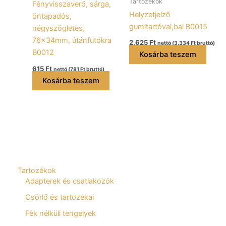
Tartozékok
Fényvisszaverő, sárga,
Helyzetjelző
öntapadós,
gumitartóval,bal B0015
négyszögletes,
76×34mm, útánfutókra
2.625
Ft
nettó (
3.334
Ft
bruttó)
B0012
Kosárba teszem
615
Ft
nettó (
781
Ft
bruttó)
Kosárba teszem
Tartozékok
Adapterek és csatlakozók
Csörlő és tartozékai
Fék nélküli tengelyek