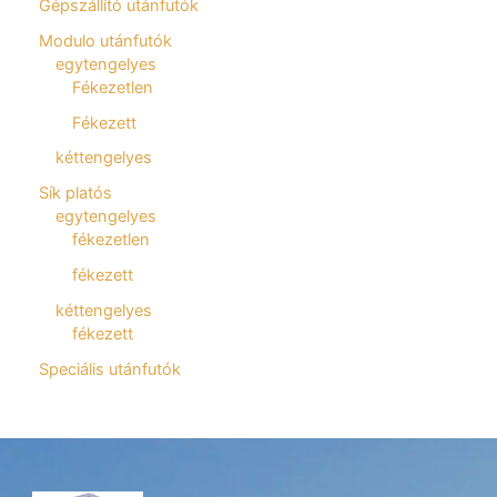
Gépszállító utánfutók
Modulo utánfutók
egytengelyes
Fékezetlen
Fékezett
kéttengelyes
Sík platós
egytengelyes
fékezetlen
fékezett
kéttengelyes
fékezett
Speciális utánfutók