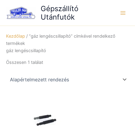
Skip
Gépszállító
to
Utánfutók
content
Kezdőlap
/ “gáz lengéscsillapító” címkével rendelkező
termékek
gáz lengéscsillapító
Összesen 1 találat