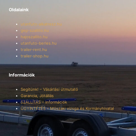
Oldalaink
utanfuto-alkatresz.hu
gep-szallito.hu
hajoszallito.hu
utanfuto-berles.hu
trailer-rent.hu
trailer-shop.hu
Információk
Segítünk! – Vásárlási útmutató
Garancia, Jótállás
SZÁLLÍTÁS – Információk
ÜGYINTÉZÉS – Műszaki vizsga és Kormányhivatal