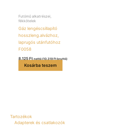
Futómű alkatrészei,
fékkötelek
Gáz lengéscsillapító
hosszleng.alvázhoz,
laprugós utánfutóhoz
F0058
8.125
Ft
nettó (
10.319
Ft
bruttó)
Kosárba teszem
Tartozékok
Adapterek és csatlakozók