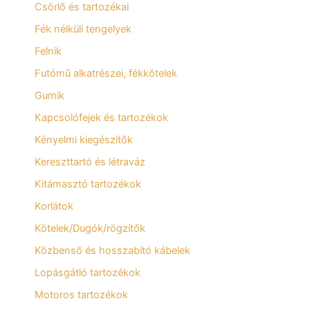
Csörlő és tartozékai
Fék nélküli tengelyek
Felnik
Futómű alkatrészei, fékkötelek
Gumik
Kapcsolófejek és tartozékok
Kényelmi kiegészítők
Kereszttartó és létraváz
Kitámasztó tartozékok
Korlátok
Kötelek/Dugók/rögzítők
Közbenső és hosszabító kábelek
Lopásgátló tartozékok
Motoros tartozékok