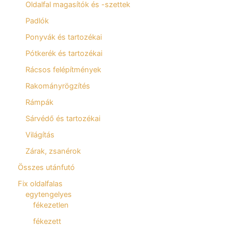
Oldalfal magasítók és -szettek
Padlók
Ponyvák és tartozékai
Pótkerék és tartozékai
Rácsos felépítmények
Rakományrögzítés
Rámpák
Sárvédő és tartozékai
Világítás
Zárak, zsanérok
Összes utánfutó
Fix oldalfalas
egytengelyes
fékezetlen
fékezett