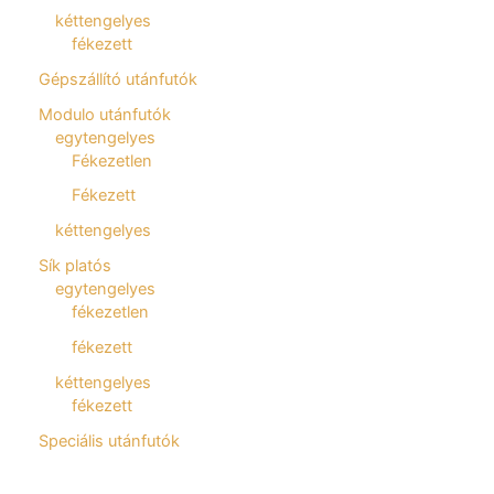
kéttengelyes
fékezett
Gépszállító utánfutók
Modulo utánfutók
egytengelyes
Fékezetlen
Fékezett
kéttengelyes
Sík platós
egytengelyes
fékezetlen
fékezett
kéttengelyes
fékezett
Speciális utánfutók